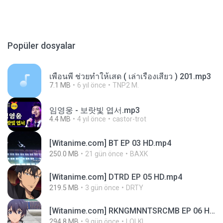
Popüler dosyalar
เพื่อนพี่ ช่วยทำให้เสด ( เล่าเรื่องเสียว ) 201.mp3
7.1 MB
6 yıl önce
TNP2 M.
임영웅 - 보랏빛 엽서.mp3
4.4 MB
4 yıl önce
castor-trot
[Witanime.com] BT EP 03 HD.mp4
250.0 MB
21 gün önce
BAXK
[Witanime.com] DTRD EP 05 HD.mp4
219.5 MB
3 gün önce
DRTY
[Witanime.com] RKNGMNNTSRCMB EP 06 HD.mp4
294.8 MB
9 gün önce
LOLKI