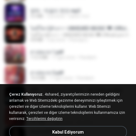
영탁 - 막걸리 한잔.mp3
3.2 MB
3 yıl önce
castor-trot
ไม่มีใครรู้ตัวเรา– UNHEARD MUSIC 🖤| Official Lyric Video | เพลงสู้ชีวิต
ไม่มีใครรู้ตัวเรา– UNHEARD MUSIC 🖤| Official Lyric Video | เพลงสู้ชีวิต
4.8 MB
3 ay önce
Peeraya L.
สาปสมรส 1.pdf
112.4 MB
17 gün önce
Pandarin
สาปสมรส 3.pdf
73.4 MB
17 gün önce
Pandarin
KRK - เธอทิ้งฉันไว้ Ft.N/A , HK [Official MV]
Çerez Kullanıyoruz.
4shared, ziyaretçilerimizin nereden geldiğini
KRK - เธอทิ้งฉันไว้ Ft.N/A , HK [Official MV]
anlamak ve Web Sitemizdeki gezinme deneyiminizi iyileştirmek için
4.6 MB
8 ay önce
นวมินทร์
çerezleri ve diğer izleme teknolojilerini kullanır. Web Sitemizi
สาปสมรส 4.pdf
kullanarak, çerezleri ve diğer izleme teknolojilerini kullanmamıza izin
CamScanner
verirsiniz.
Tercihlerimi değiştirin
73.1 MB
17 gün önce
Pandarin
ฉันมันก็ดีได้แค่นี้
Kabul Ediyorum