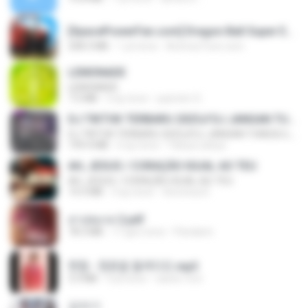
[SpacePowerFan.com] Dragon Ball Super EP1 480p.mp4
208.3 MB
1 yıl önce
AnimezToon.com
LEMONADE
LEMONADE
7.5 MB
2 ay önce
yasmim O.
DJ TIKTOK TERBARU 2025🎵DJ JANGAN TUNGGU LAMA LAMA NANTI LAMA LAMA 🎵DJ SEDIA AKU SEBELUM HUJAN
DJ TIKTOK TERBARU 2025🎵DJ JANGAN TUNGGU LAMA LAMA NANTI LAMA LAMA 🎵DJ SEDIA AKU SEBELUM HUJAN
199.4 MB
6 ay önce
Yahya Lahiya
AH, JESUS / CORAÇÃO IGUAL AO TEU
AH, JESUS / CORAÇÃO IGUAL AO TEU
14.3 MB
3 ay önce
Veronica D.
สาปสมรส 2.pdf
78.3 MB
17 gün önce
Pandarin
현철 - 청춘을 돌려다오.mp3
3.3 MB
4 yıl önce
castor-trot
갑자기