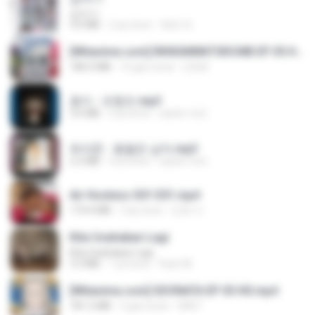
갑자기
3.0 MB
2 ay önce
복희 박.
[Witanime.com] RKNGMNNTSRCMB EP 05 HD.mp4
186.0 MB
16 gün önce
LOLKI
옹이 - 조항조.mp3
3.6 MB
4 yıl önce
castor-trot
최석준 - 꽃을든 남자.mp3
2.2 MB
4 yıl önce
castor-trot
Air Hostess S01 E01.mp4
174.4 MB
3 ay önce
민호 이.
Kita Usahakan Lagi
Kita Usahakan Lagi
3.3 MB
1 yıl önce
Fazri M.
[Witanime.com] SDONATA EP 05 HD.mp4
181.2 MB
5 gün önce
GRET