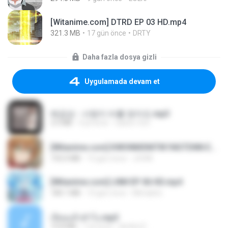
[Witanime.com] DTRD EP 03 HD.mp4
321.3 MB
17 gün önce
DRTY
Daha fazla dosya gizli
Uygulamada devam et
배금성 - 사랑이 비를 맞아요.mp3
3.5 MB
4 yıl önce
castor-trot
[Witanime.com] KWONMSNITIK1NGTDNN EP 04 HD.mp4
192.0 MB
15 gün önce
JUVIA
[Witanime.com] LNM EP 06 HD.mp4
180.1 MB
10 gün önce
MUrabito
เงี่ยนแล้วทำไง.mp3
10.8 MB
7 yıl önce
lambcr2 ..