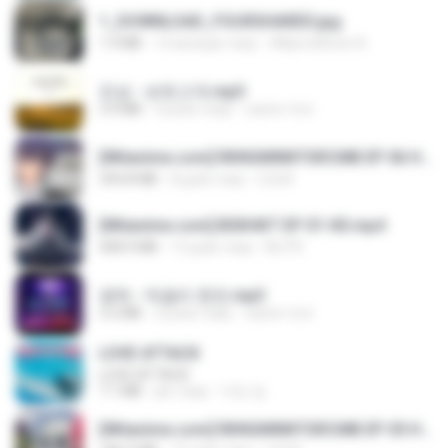
1_DOWNLOAD_FOURSHARED.jpg
1.9 MB
12 місяців тому
Wtlprodthree A.
진성 - 보릿고개.mp3
3.4 MB
4 роки тому
castor-trot
[Witanime.com] RKNGMNNTSRCMB EP 06 HD.mp4
294.8 MB
8 днів тому
LOLKI
[Witanime.com] BSKHKT EP 01 HD.mp4
408.9 MB
13 днів тому
BLITR
영탁 - 막걸리 한잔.mp3
3.2 MB
3 роки тому
castor-trot
LOVE ATTACK
LOVE ATTACK
7.1 MB
рік тому
지빈 임.
[Witanime.com] RKNGMNNTSRCMB EP 05 HD.mp4