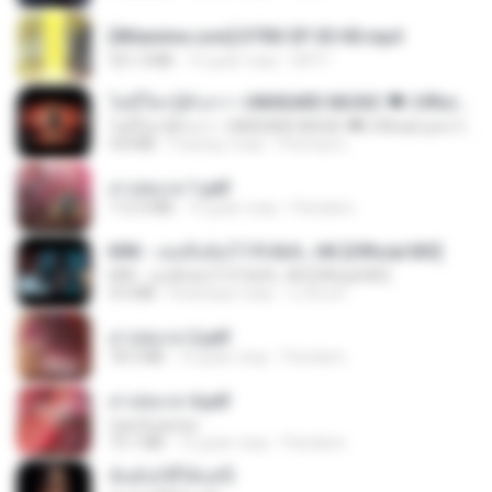
[Witanime.com] DTRD EP 03 HD.mp4
321.3 MB
16 днів тому
DRTY
ไม่มีใครรู้ตัวเรา– UNHEARD MUSIC 🖤| Official Lyric Video | เพลงสู้ชีวิต
ไม่มีใครรู้ตัวเรา– UNHEARD MUSIC 🖤| Official Lyric Video | เพลงสู้ชีวิต
4.8 MB
3 місяці тому
Peeraya L.
สาปสมรส 1.pdf
112.4 MB
16 днів тому
Pandarin
KRK - เธอทิ้งฉันไว้ Ft.N/A , HK [Official MV]
KRK - เธอทิ้งฉันไว้ Ft.N/A , HK [Official MV]
4.6 MB
8 місяців тому
นวมินทร์
สาปสมรส 2.pdf
78.3 MB
16 днів тому
Pandarin
สาปสมรส 4.pdf
CamScanner
73.1 MB
16 днів тому
Pandarin
ฉันมันก็ดีได้แค่นี้