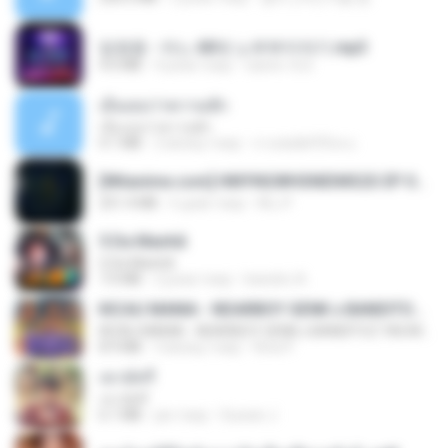
임영웅 - 어느 60대 노부부이야기.mp3
4.6 MB
4 роки тому
castor-trot
เอิ้นเธอว่าความฮัก
เอิ้นเธอว่าความฮัก
4.1 MB
2 місяці тому
ถามพ่อ&#39;พ ม.
[Witanime.com] HMYNGWHSNIDMS2S EP 05 HD.mp4
251.4 MB
6 днів тому
KILJY
5 Da Manhã
5 Da Manhã
7.0 MB
2 роки тому
leandro A.
KICAU MANIA - NDARBOY GENK x BANDITOZ YAOW 86 (OFFICIAL LYRIC VIDEO) GAS POL NDANGAK
KICAU MANIA - NDARBOY GENK x BANDITOZ YAOW 86 (OFFICIAL LYRIC VIDEO) GAS POL NDANGAK
8.9 MB
3 місяці тому
Rina P.
เขามัทรี
เขามัทรี
6.1 MB
рік тому
Suwan J.