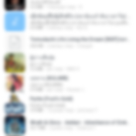
ฉันมันก็ดีได้แค่นี้
4.2 MB
9 місяців тому
D
ເຊົາຮ້ອງເຖົ້າຊິເອົາທໍ່ໃດ (เซาฮ้องเถ้าสิเอาเท่าใด) ບຸນເກີດ ຫນູຫ່ວງ ft. ໂສພາ ຈຸນທະລາ
ເຊົາຮ້ອງເຖົ້າຊິເອົາທໍ່ໃດ (เซาฮ้องเถ้าสิเอาเท่าใด) ບຸນເກີດ ຫນູຫ່ວງ ft. ໂສພາ ຈຸນທະລາ
6.0 MB
2 місяці тому
But G.
Tomodachi Life Living the Dream [NSP].torrent
252 KB
2 місяці тому
margob
ผู้บ่าวเสื้อปุ๋ย
ผู้บ่าวเสื้อปุ๋ย
5.2 MB
рік тому
Mith 9.
กุหลาบ (KULARB)
กุหลาบ (KULARB)
5.9 MB
рік тому
Suwan J.
Pyrite (Fool's Gold)
Pyrite (Fool's Gold)
3.4 MB
12 років тому
princess Y.
Wrath & Glory - Aeldari - Inheritance of Embers.pdf
53.7 MB
2 роки тому
federico f