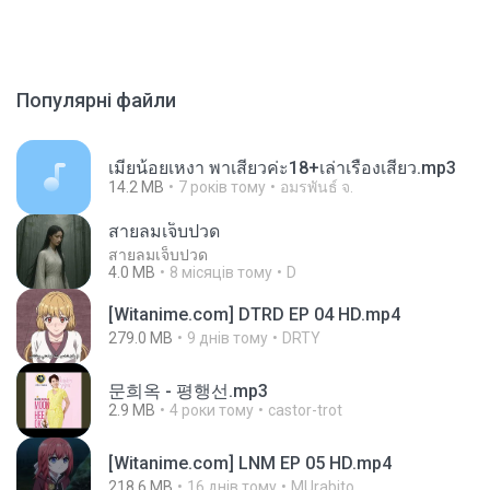
Популярні файли
เมียน้อยเหงา พาเสียวค่ะ18+เล่าเรื่องเสียว.mp3
14.2 MB
7 років тому
อมรพันธ์ จ.
สายลมเจ็บปวด
สายลมเจ็บปวด
4.0 MB
8 місяців тому
D
[Witanime.com] DTRD EP 04 HD.mp4
279.0 MB
9 днів тому
DRTY
문희옥 - 평행선.mp3
2.9 MB
4 роки тому
castor-trot
[Witanime.com] LNM EP 05 HD.mp4
218.6 MB
16 днів тому
MUrabito