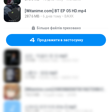
[Witanime.com] BT EP 05 HD.mp4
287.6 MB
6 днів тому
BAXK
Більше файлів приховано
Продовжити в застосунку
강진 - 막걸리 한 잔.mp3
3.8 MB
4 роки тому
castor-trot
나훈아 - 영영.mp3
3.5 MB
4 роки тому
castor-trot
[Witanime.com] KWONMSNITIK1NGTDNN EP 04 HD.mp4
192.0 MB
14 днів тому
JUVIA
신유리) 유두자위 A to Z.mp3
256.6 MB
2 роки тому
좀비고4인커플 좀.