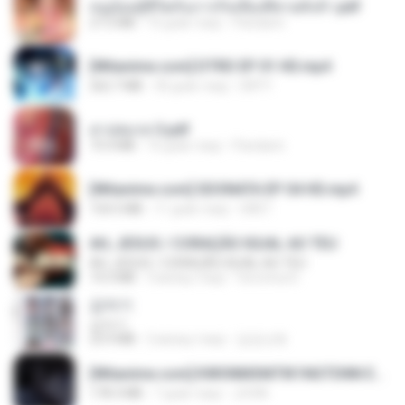
หนูน้อยสู้ชีวิตกับภารกิจเลี้ยงพี่ชายทั้งห้า.pdf
27.2 MB
16 днів тому
Pandarin
[Witanime.com] DTRD EP 01 HD.mp4
262.7 MB
30 днів тому
DRTY
สาปสมรส 3.pdf
73.4 MB
16 днів тому
Pandarin
[Witanime.com] SDONATA EP 04 HD.mp4
154.5 MB
11 днів тому
GRET
AH, JESUS / CORAÇÃO IGUAL AO TEU
AH, JESUS / CORAÇÃO IGUAL AO TEU
14.3 MB
3 місяці тому
Veronica D.
갑자기
갑자기
23.9 MB
2 місяці тому
금금선화
[Witanime.com] KWONMSNITIK1NGTDNN EP 05 HD.mp4
178.3 MB
7 днів тому
JUVIA