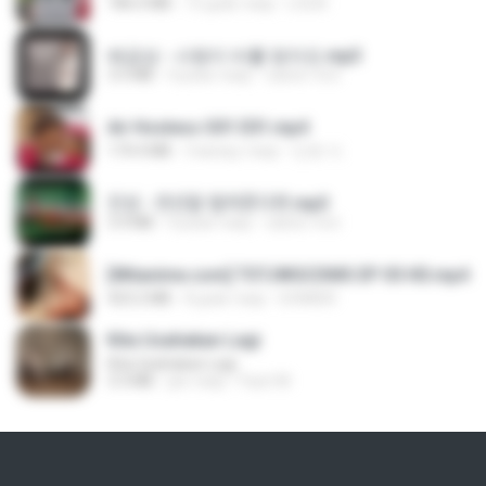
186.0 MB
15 днів тому
LOLKI
배금성 - 사랑이 비를 맞아요.mp3
3.5 MB
4 роки тому
castor-trot
Air Hostess S01 E01.mp4
174.4 MB
3 місяці тому
민호 이.
진성 - 천년을 빌려준다면.mp3
3.4 MB
4 роки тому
castor-trot
[Witanime.com] TSTJWGCDMS EP 05 HD.mp4
423.2 MB
8 днів тому
DOMISR
Kita Usahakan Lagi
Kita Usahakan Lagi
3.3 MB
рік тому
Fazri M.