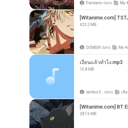
Pandarin
dans
My 
423.2 MB
DOMISR
dans
My 4
เงี่ยนแล้วทำไง.mp3
10.8 MB
lambcr2 ..
dans
เสี
[Witanime.com] BT 
287.6 MB