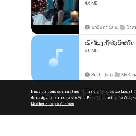
4.6 MB
นวมินทร์
dans
Dow
6.0 MB
But G.
dans
My 4sh
Nous utilisons des cookies.
4shared utilise des cookies et d
252 KB
de navigation sur notre site Web. En utilisant notre site Web, 
Modifier mes préférences
margob
dans
My 4