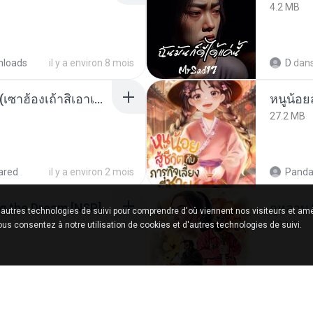
4.2 MB
nloads
il y a environ 8 mois
D
dan
ເຊົາຮ້ອງເຖົ້າຊິເອົາທໍ່ໃດ (เซาฮ้องเถ้าสิเอาเท่าใด) ບຸນເກີດ ຫນູຫ່ວງ ft. ໂສພາ ຈຸນທະລາ
27.2 MB
ared
il y a environ 2 mois
Panda
Tomodachi Life Living the Dream [NSP].torrent
กุหลาบ
'autres technologies de suivi pour comprendre d'où viennent nos visiteurs et amé
5.9 MB
vous consentez à notre utilisation de cookies et d'autres technologies de suivi.
shared
il y a environ 2 mois
Suwan