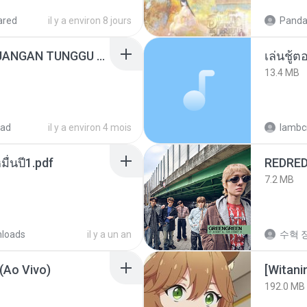
ared
il y a environ 8 jours
Panda
ADELLA TERBARU - JANGAN TUNGGU LAMA LAMA - GELAS RETAK - OM ADELLA FULL ALBUM TERBARU 2026
เล่นชู้
13.4 MB
oad
il y a environ 4 mois
lambcr
ื่นปี1.pdf
REDRE
7.2 MB
loads
il y a un an
수혁 장
(Ao Vivo)
192.0 MB