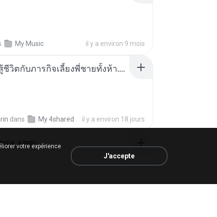
s
My Music
il y a environ 9 mois
หนูน้อยสู้ชีวิตกับภารกิจเลี้ยงพี่ชายทั้งห้า.pdf
rin
dans
My 4shared
il y a environ 18 jours
 (KULARB)
liorer votre expérience
J'accepte
 J.
dans
เพลง
il y a un an