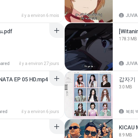
il y a environ 6 mois
JUVIA
ัน.pdf
178.3 MB
hared
il y a environ 27 jours
JUVIA
NATA EP 05 HD.mp4
갑자기
3.0 MB
ared
il y a environ 6 jours
복희 박
8.9 MB