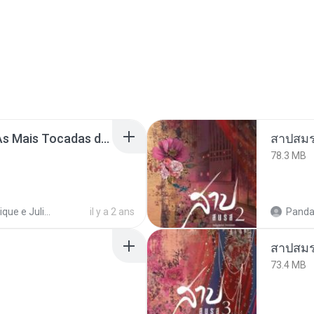
Henrique e Juliano -As Mais Tocadas do Henrique e Juliano 2021 -Top Sertanejo 2021,Cd Completo 2021
สาปสมร
78.3 MB
Henrique e Juliano
il y a 2 ans
Panda
สาปสมร
73.4 MB