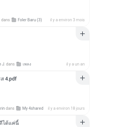
.
dans
Foler Baru (3)
il y a environ 3 mois
 J.
dans
เพลง
il y a un an
ส 4.pdf
rin
dans
My 4shared
il y a environ 18 jours
ีได้แค่นี้