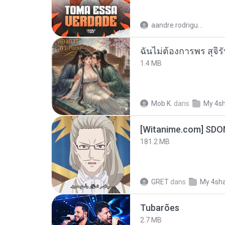
aandre.rodrigues
ฉันไม่ต้องการพร สุจิร
1.4 MB
Mob K.
dans
My 4s
[Witanime.com] SDO
181.2 MB
GRET
dans
My 4sh
Tubarões
2.7 MB