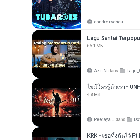
aandre.rodrigues
65.1 MB
Azis N.
dans
Lagu_
4.8 MB
Peeraya L.
dans
Do