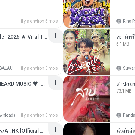
il y a environ 6 mois
Rina P
Lagu Santai Terpopuler 2026 🔥 Viral TikTok — Lagu Pop Indonesia Terbaru & Paling Hits 2026
เขามัทรี
6.1 MB
GALAU
il y a environ 3 mois
Suwan
ไม่มีใครรู้ตัวเรา– UNHEARD MUSIC 🖤| Official Lyric Video | เพลงสู้ชีวิต
สาปสมร
73.1 MB
wnloads
il y a environ 3 mois
Panda
KRK - เธอทิ้งฉันไว้ Ft.N/A , HK [Official MV]
ฉันมันก็ด