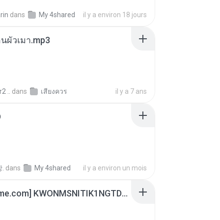
rin
dans
My 4shared
il y a environ 18 jours
ตอนผัวเมา.mp3
2 ..
dans
เสียงควร
il y a 7 ans
D
.
dans
My 4shared
il y a environ un mois
[Witanime.com] KWONMSNITIK1NGTDNN EP 04 HD.mp4