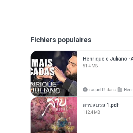
Fichiers populaires
51.4 MB
raquel R.
dans
สาปสมรส 1.pdf
112.4 MB