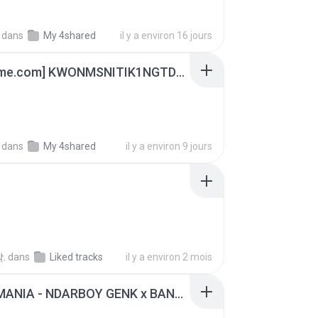
dans
My 4shared
il y a environ 16 jours
[Witanime.com] KWONMSNITIK1NGTDNN EP 05 HD.mp4
dans
My 4shared
il y a environ 9 jours
.
dans
Liked tracks
il y a environ 2 mois
KICAU MANIA - NDARBOY GENK x BANDITOZ YAOW 86 (OFFICIAL LYRIC VIDEO) GAS POL NDANGAK