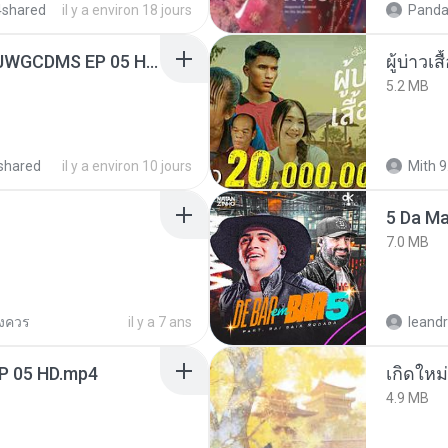
4shared
il y a environ 18 jours
Panda
[Witanime.com] TSTJWGCDMS EP 05 HD.mp4
ผู้บ่าวเสื
5.2 MB
shared
il y a environ 10 jours
Mith 9
5 Da M
7.0 MB
ยงควร
il y a 7 ans
leandr
EP 05 HD.mp4
4.9 MB