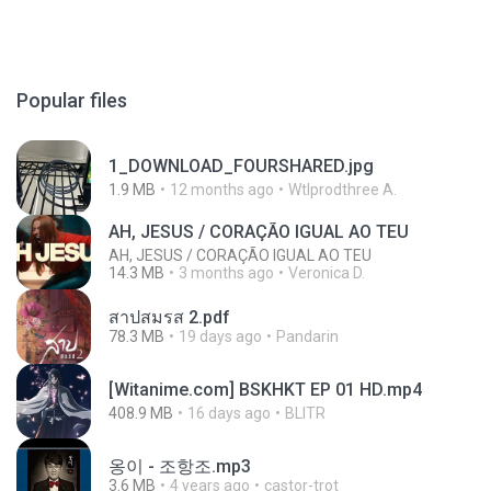
Popular files
1_DOWNLOAD_FOURSHARED.jpg
1.9 MB
12 months ago
Wtlprodthree A.
AH, JESUS / CORAÇÃO IGUAL AO TEU
AH, JESUS / CORAÇÃO IGUAL AO TEU
14.3 MB
3 months ago
Veronica D.
สาปสมรส 2.pdf
78.3 MB
19 days ago
Pandarin
[Witanime.com] BSKHKT EP 01 HD.mp4
408.9 MB
16 days ago
BLITR
옹이 - 조항조.mp3
3.6 MB
4 years ago
castor-trot