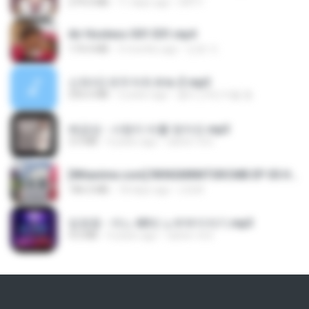
279.0 MB
11 days ago
DRTY
Air Hostess S01 E01.mp4
174.4 MB
3 months ago
민호 이.
신유리) 유두자위 A to Z.mp3
256.6 MB
2 years ago
좀비고4인커플 좀.
배금성 - 사랑이 비를 맞아요.mp3
3.5 MB
4 years ago
castor-trot
[Witanime.com] RKNGMNNTSRCMB EP 05 HD.mp4
186.0 MB
18 days ago
LOLKI
임영웅 - 어느 60대 노부부이야기.mp3
4.6 MB
4 years ago
castor-trot