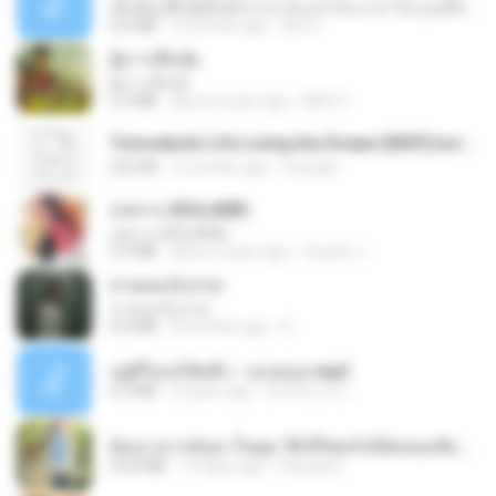
ເຊົາຮ້ອງເຖົ້າຊິເອົາທໍ່ໃດ (เซาฮ้องเถ้าสิเอาเท่าใด) ບຸນເກີດ ຫນູຫ່ວງ ft. ໂສພາ ຈຸນທະລາ
6.0 MB
2 months ago
But G.
ผู้บ่าวเสื้อปุ๋ย
ผู้บ่าวเสื้อปุ๋ย
5.2 MB
about a year ago
Mith 9.
Tomodachi Life Living the Dream [NSP].torrent
252 KB
2 months ago
margob
กุหลาบ (KULARB)
กุหลาบ (KULARB)
5.9 MB
about a year ago
Suwan J.
สายลมเจ็บปวด
สายลมเจ็บปวด
4.0 MB
8 months ago
D
อยู่ที่ไหนก็คิดถึง - เมนทอล.mp3
4.2 MB
2 years ago
มันไม้สาย ม.
ย้อนเวลากลับมาในยุค 70 ชีวิตครั้งนี้ฉันขอเลือกเอง จบ.pdf
32.8 MB
19 days ago
Pandarin