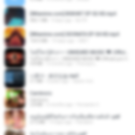
[Witanime.com] BSKHKT EP 02 HD.mp4
406.1 MB
9 days ago
BLITR
[Witanime.com] SDONATA EP 04 HD.mp4
154.5 MB
14 days ago
GRET
ไม่มีใครรู้ตัวเรา– UNHEARD MUSIC 🖤| Official Lyric Video | เพลงสู้ชีวิต
ไม่มีใครรู้ตัวเรา– UNHEARD MUSIC 🖤| Official Lyric Video | เพลงสู้ชีวิต
4.8 MB
3 months ago
Peeraya L.
나훈아 - 붉은입술.mp3
3.1 MB
4 years ago
castor-trot
Carnívoro
Carnívoro
2.8 MB
6 months ago
Fernando O.
หนูน้อยสู้ชีวิตกับภารกิจเลี้ยงพี่ชายทั้งห้า.pdf
27.2 MB
19 days ago
Pandarin
ฉันไม่ต้องการพร สุจิรัน.pdf