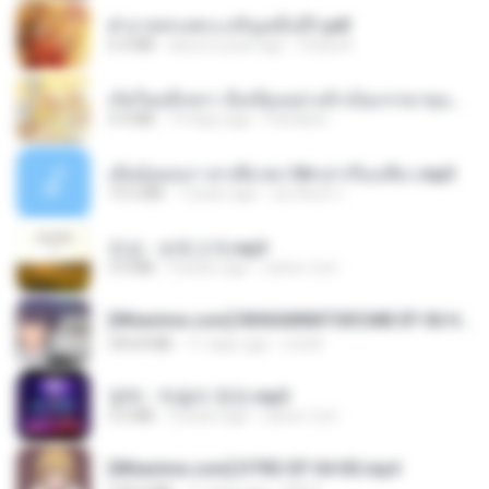
ฝ่าบาททรงพระเจริญหมื่นปี1.pdf
6.4 MB
about a year ago
Orasa K.
เกิดใหม่อีกครา อี๋เหนียงอย่างข้าเป็นภรรยาขุนนาง 1_ST.pdf
4.9 MB
19 days ago
Pandarin
เมียน้อยเหงา พาเสียวค่ะ18+เล่าเรื่องเสียว.mp3
14.2 MB
7 years ago
อมรพันธ์ จ.
진성 - 보릿고개.mp3
3.4 MB
4 years ago
castor-trot
[Witanime.com] RKNGMNNTSRCMB EP 06 HD.mp4
294.8 MB
11 days ago
LOLKI
영탁 - 막걸리 한잔.mp3
3.2 MB
3 years ago
castor-trot
[Witanime.com] DTRD EP 04 HD.mp4