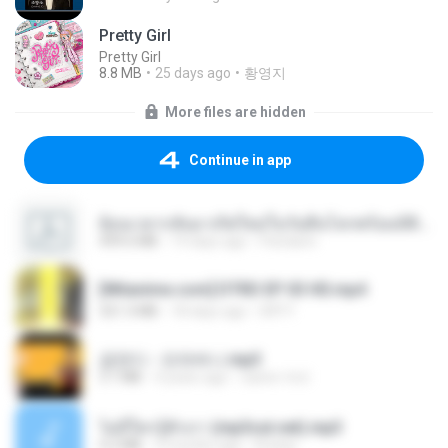
Pretty Girl
Pretty Girl
8.8 MB
25 days ago
황영지
More files are hidden
Continue in app
ย้อนเวลากลับมาเกิดใหม่ในวันสิ้นโลกพร้อมมิติส่วนตัว 1-443 [จบ] - 揍趴长颈鹿.pdf
499.6 MB
19 days ago
Pandarin
[Witanime.com] DTRD EP 03 HD.mp4
321.3 MB
18 days ago
DRTY
금잔디 - 오라버니.mp3
3.1 MB
4 years ago
castor-trot
ไม่มีใครรู้ตัวเรา (mp3cut.net).mp3
4.2 MB
3 months ago
Kratae