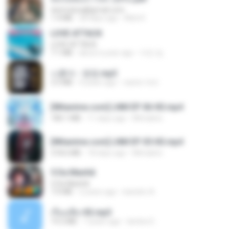
tanmobza@gmail.com
1.4 MB
28 days ago
Mob K.
LOVE ATTACK
LOVE ATTACK
7.1 MB
about a year ago
지빈 임.
나훈아 - 영영.mp3
3.5 MB
4 years ago
castor-trot
[Witanime.com] LNM EP 06 HD.mp4
180.1 MB
11 days ago
MUrabito
[Witanime.com] LNM EP 05 HD.mp4
218.6 MB
18 days ago
MUrabito
5 Da Manhã
5 Da Manhã
7.0 MB
2 years ago
leandro A.
เรื่องเสียว92.mp3
19.2 MB
7 years ago
lambcr2 ..