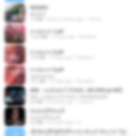
REDRED
REDRED
7.2 MB
about a month ago
수혁 장.
สาปสมรส 1.pdf
112.4 MB
19 days ago
Pandarin
สาปสมรส 3.pdf
73.4 MB
19 days ago
Pandarin
สาปสมรส 4.pdf
CamScanner
73.1 MB
19 days ago
Pandarin
KRK - เธอทิ้งฉันไว้ Ft.N/A , HK [Official MV]
KRK - เธอทิ้งฉันไว้ Ft.N/A , HK [Official MV]
4.6 MB
8 months ago
นวมินทร์
ฉันมันก็ดีได้แค่นี้
ฉันมันก็ดีได้แค่นี้
4.2 MB
9 months ago
D
ເຊົາຮ້ອງເຖົ້າຊິເອົາທໍ່ໃດ (เซาฮ้องเถ้าสิเอาเท่าใด) ບຸນເກີດ ຫນູຫ່ວງ ft. ໂສພາ ຈຸນທະລາ