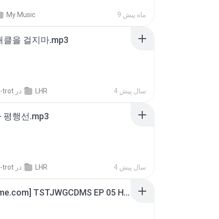
My Music
9 ماه پیش
 태클을 걸지마.mp3
-trot
در
LHR
4 سال پیش
- 평행선.mp3
-trot
در
LHR
4 سال پیش
[Witanime.com] TSTJWGCDMS EP 05 HD.mp4