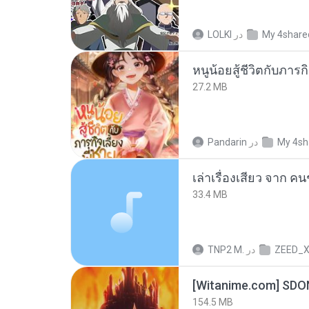
LOLKI
در
My 4share
27.2 MB
Pandarin
در
My 4sh
เล่าเรื่องเสียว จาก ค
33.4 MB
TNP2 M.
در
ZEED_
[Witanime.com] SDO
154.5 MB