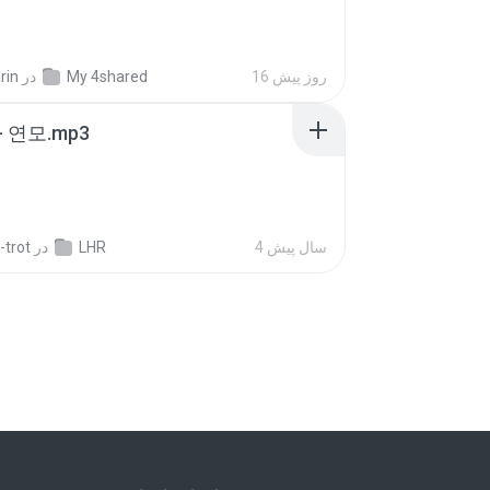
rin
در
My 4shared
16 روز پیش
 연모.mp3
-trot
در
LHR
4 سال پیش
ส 1.pdf
rin
در
My 4shared
16 روز پیش
ส 3.pdf