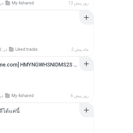
در
My 4shared
13 روز پیش
.
در
Liked tracks
2 ماه پیش
[Witanime.com] HMYNGWHSNIDMS2S EP 05 HD.mp4
در
My 4shared
6 روز پیش
ีได้แค่นี้