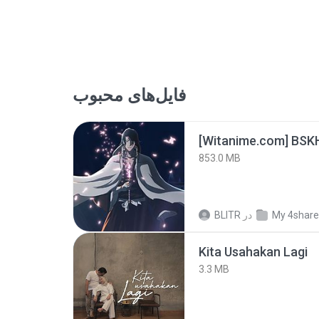
فایل‌های محبوب
[Witanime.com] BSK
853.0 MB
BLITR
در
My 4shar
Kita Usahakan Lagi
3.3 MB