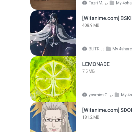
Fazri M.
در
My 4sha
[Witanime.com] BSK
408.9 MB
BLITR
در
My 4shar
LEMONADE
7.5 MB
yasmim O.
در
My 4s
[Witanime.com] SDO
181.2 MB