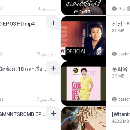
d
4 روز پیش
D
در
D EP 03 HD.mp4
진성 -
3.0 MB
d
15 روز پیش
castor
น้องหนิงโดนพ่อเลี้ยงเปิดซิงค่ะ18+เล่าเรื่องเสียว.mp3
문희옥 
2.9 MB
วร
7 سال پیش
castor
[Witanime.com] RKNGMNNTSRCMB EP 04 HD.mp4
423.2 MB