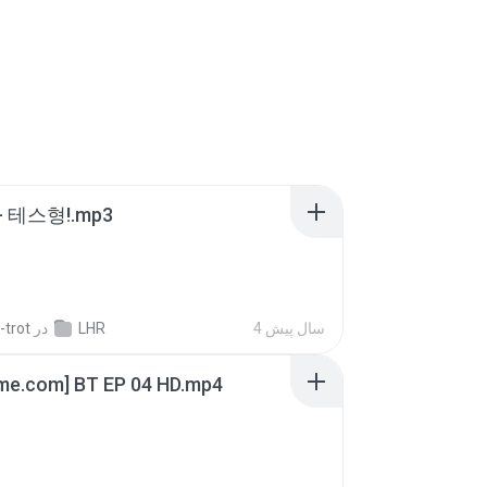
 테스형!.mp3
-trot
در
LHR
4 سال پیش
ime.com] BT EP 04 HD.mp4