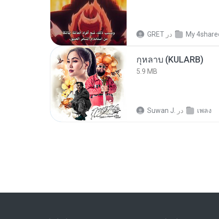
GRET
در
My 4share
กุหลาบ (KULARB)
5.9 MB
Suwan J.
در
เพลง
4.8 MB
Peeraya L.
در
Down