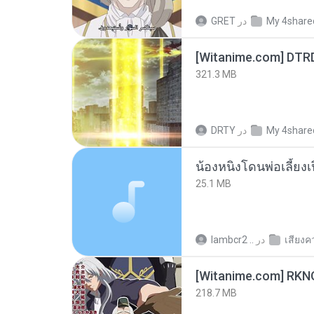
GRET
در
My 4share
[Witanime.com] DTR
321.3 MB
DRTY
در
My 4share
25.1 MB
lambcr2 ..
در
เสียงค
218.7 MB