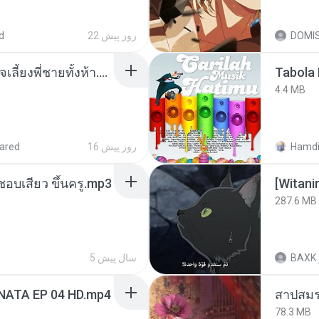
d
22 روز پیش
DOMI
หนูน้อยสู้ชีวิตกับภารกิจเลี้ยงพี่ชายทั้งห้า.pdf
Tabola 
4.4 MB
ared
16 روز پیش
Hamdi
นชอบเสียว ขึ้นครู.mp3
[Witan
287.6 MB
X
5 سال پیش
BAXK
NATA EP 04 HD.mp4
สาปสมร
78.3 MB