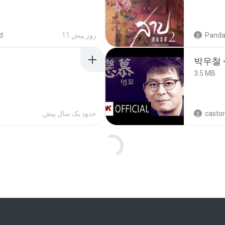
d
11 روز پیش
Panda
박우철 -
3.5 MB
حدود یک سال پیش
castor
ไม่มีใครรู้ตัวเรา– UNHEARD MUSIC 🖤| Official Lyric Video | เพลงสู้ชีวิต
สาปสมร
112.4 MB
loads
3 ماه پیش
Panda
KRK - เธอทิ้งฉันไว้ Ft.N/A , HK [Official MV]
สาปสมร