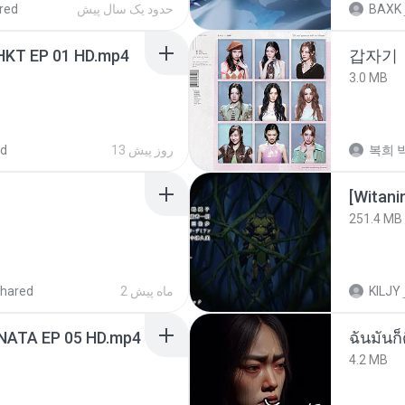
red
حدود یک سال پیش
BAXK
HKT EP 01 HD.mp4
갑자기
3.0 MB
ed
13 روز پیش
복희 박
251.4 MB
hared
2 ماه پیش
KILJY
NATA EP 05 HD.mp4
ฉันมันก็ด
4.2 MB