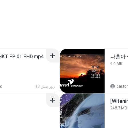
HKT EP 01 FHD.mp4
나훈아 -
4.4 MB
ed
13 روز پیش
castor
[Witan
248.7 MB