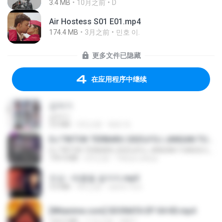
3.4 MB
10月之前
D
Air Hostess S01 E01.mp4
174.4 MB
3月之前
민호 이.
更多文件已隐藏
在应用程序中继续
갑자기
갑자기
3.0 MB
2月之前
복희 박.
DJ TIKTOK TERBARU 2025🎵DJ JANGAN TUNGGU LAMA LAMA NANTI LAMA LAMA 🎵DJ SEDIA AKU SEBELUM HUJAN
DJ TIKTOK TERBARU 2025🎵DJ JANGAN TUNGGU LAMA LAMA NANTI LAMA LAMA 🎵DJ SEDIA AKU SEBELUM HUJAN
199.4 MB
6月之前
Yahya Lahiya
진성 - 태클을 걸지마.mp3
3.0 MB
4年之前
castor-trot
[Witanime.com] SDONATA EP 04 HD.mp4
154.5 MB
11天之前
GRET