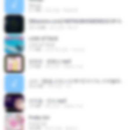
Mangu
4.1 MB
9月之前
Azka M.
[Witanime.com] HMYNGWHSNIDMS2S EP 05 HD.mp4
251.4 MB
6天之前
KILJY
LOVE ATTACK
LOVE ATTACK
7.1 MB
大约1年之前
지빈 임.
문희옥 - 평행선.mp3
2.9 MB
4年之前
castor-trot
소이 - [펨돔,오컨,시오후키] 자기야, 미쳐볼래 #남성향 #ASMR #펨돔 #여공남수 #19금.mp3
20.0 MB
2年之前
Jin
박우철 - 연모.mp3
3.5 MB
4年之前
castor-trot
Pretty Girl
Pretty Girl
8.8 MB
22天之前
황영지