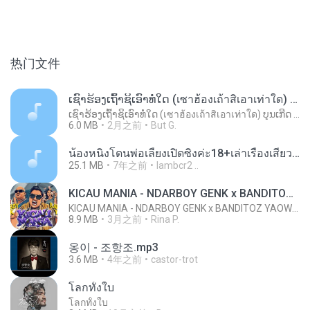
热门文件
ເຊົາຮ້ອງເຖົ້າຊິເອົາທໍ່ໃດ (เซาฮ้องเถ้าสิเอาเท่าใด) ບຸນເກີດ ຫນູຫ່ວງ ft. ໂສພາ ຈຸນທະລາ
ເຊົາຮ້ອງເຖົ້າຊິເອົາທໍ່ໃດ (เซาฮ้องเถ้าสิเอาเท่าใด) ບຸນເກີດ ຫນູຫ່ວງ ft. ໂສພາ ຈຸນທະລາ
6.0 MB
2月之前
But G.
น้องหนิงโดนพ่อเลี้ยงเปิดซิงค่ะ18+เล่าเรื่องเสียว.mp3
25.1 MB
7年之前
lambcr2 ..
KICAU MANIA - NDARBOY GENK x BANDITOZ YAOW 86 (OFFICIAL LYRIC VIDEO) GAS POL NDANGAK
KICAU MANIA - NDARBOY GENK x BANDITOZ YAOW 86 (OFFICIAL LYRIC VIDEO) GAS POL NDANGAK
8.9 MB
3月之前
Rina P.
옹이 - 조항조.mp3
3.6 MB
4年之前
castor-trot
โลกทั้งใบ
โลกทั้งใบ