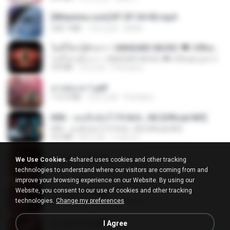
[Witanime.com] BT EP 04 HD.mp4
248.7 MB
13天之前
BAXK
ไม่มีใครรู้ตัวเรา– UNHEARD MUSIC 🖤| Official Lyric Video | เพลงสู้ชีวิต
ไม่มีใครรู้ตัวเรา– UNHEARD MUSIC 🖤| Official Lyric Video | เพลงสู้ชีวิต
4.8 MB
3月之前
Peeraya L.
สาปสมรส 1.pdf
112.4 MB
16天之前
Pandarin
KRK - เธอทิ้งฉันไว้ Ft.N/A , HK [Official MV]
KRK - เธอทิ้งฉันไว้ Ft.N/A , HK [Official MV]
4.6 MB
8月之前
นวมินทร์
สาปสมรส 2.pdf
We Use Cookies.
4shared uses cookies and other tracking
78.3 MB
16天之前
Pandarin
technologies to understand where our visitors are coming from and
improve your browsing experience on our Website. By using our
Website, you consent to our use of cookies and other tracking
สาปสมรส 3.pdf
technologies.
Change my preferences
73.4 MB
16天之前
Pandarin
สาปสมรส 4.pdf
I Agree