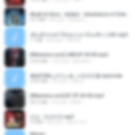
Wrath & Glory - Aeldari - Inheritance of Embers.pdf
53.7 MB
2年之前
federico f
เพื่อนพี่ ช่วยทำให้เสด ( เล่าเรื่องเสียว ) 201.mp3
7.1 MB
6年之前
TNP2 M.
[Witanime.com] LNM EP 05 HD.mp4
218.6 MB
15天之前
MUrabito
4b6d7436_바이노럴_사정컨트롤.mp4.m4a
278.6 MB
7月之前
누빠 모.
[Witanime.com] BT EP 05 HD.mp4
287.6 MB
6天之前
BAXK
진성 - 천년바위.mp3
2.5 MB
4年之前
castor-trot
Mangu