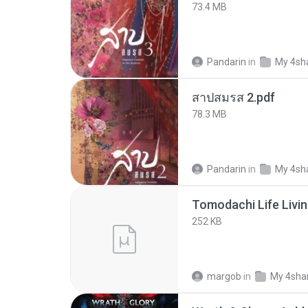
73.4 MB
Pandarin
in
My 4sh
สาปสมรส 2.pdf
78.3 MB
Pandarin
in
My 4sh
252 KB
margob
in
My 4sha