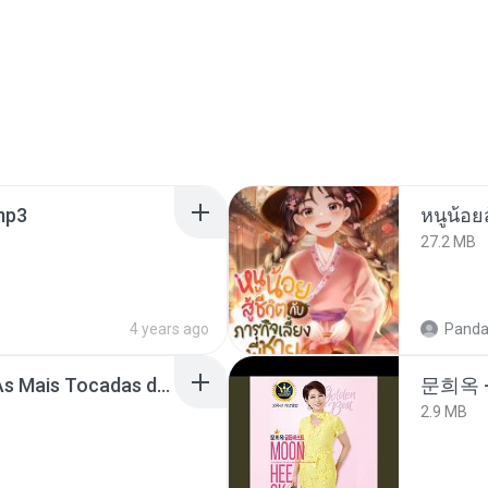
.mp3
27.2 MB
4 years ago
Panda
Henrique e Juliano -As Mais Tocadas do Henrique e Juliano 2021 -Top Sertanejo 2021,Cd Completo 2021
문희옥 
2.9 MB