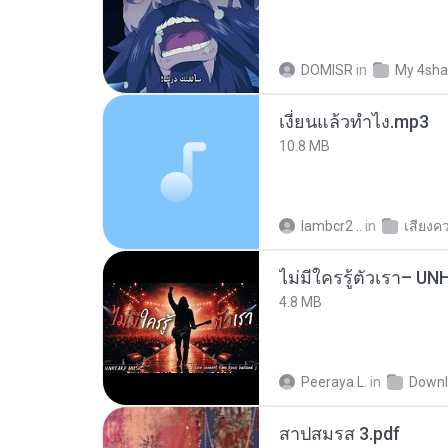
DOMISR
in
My 4sha
เงี่ยนแล้วทำไง.mp3
10.8 MB
lambcr2 ..
in
เสียงค
4.8 MB
Peeraya L.
in
Downl
สาปสมรส 3.pdf