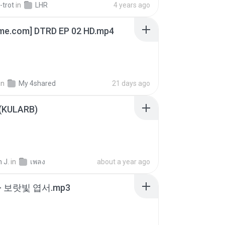
-trot
in
LHR
4 years ago
ime.com] DTRD EP 02 HD.mp4
in
My 4shared
21 days ago
 (KULARB)
 J.
in
เพลง
about a year ago
- 보랏빛 엽서.mp3