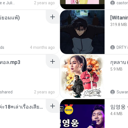
Henrique e Juliano
2 years ago
castor
ม่ยอมแพ้)
[Witan
319.8 MB
ds
4 months ago
DRTY
เมนทอล.mp3
กุหลาบ
5.9 MB
shared
2 years ago
Suwan
เมียน้อยเหงา พาเสียวค่ะ18+เล่าเรื่องเสียว.mp3
임영웅 
4.4 MB