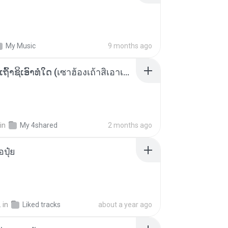
My Music
9 months ago
ເຊົາຮ້ອງເຖົ້າຊິເອົາທໍ່ໃດ (เซาฮ้องเถ้าสิเอาเท่าใด) ບຸນເກີດ ຫນູຫ່ວງ ft. ໂສພາ ຈຸນທະລາ
in
My 4shared
2 months ago
้อปุ๋ย
.
in
Liked tracks
about a year ago