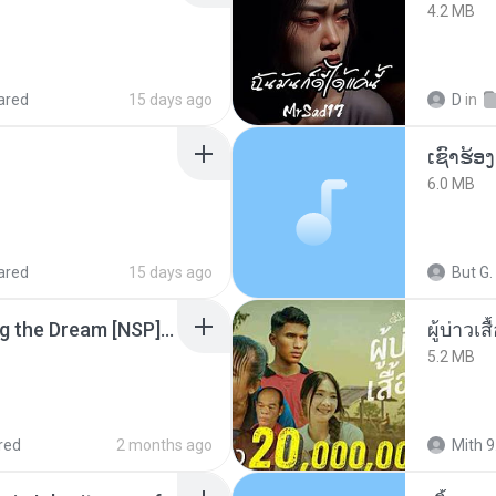
4.2 MB
ared
15 days ago
D
in
6.0 MB
ared
15 days ago
But G.
Tomodachi Life Living the Dream [NSP].torrent
ผู้บ่าวเสื
5.2 MB
red
2 months ago
Mith 9