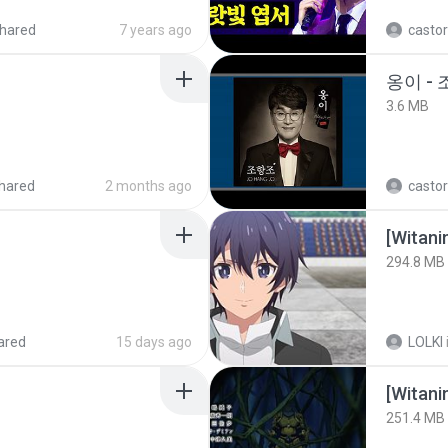
hared
7 years ago
castor
옹이 - 
3.6 MB
hared
2 months ago
castor
294.8 MB
ared
15 days ago
LOLKI
251.4 MB