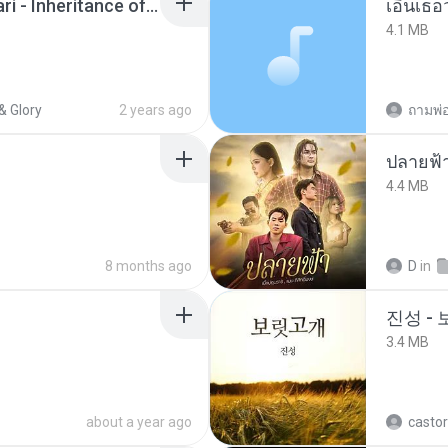
Wrath & Glory - Aeldari - Inheritance of Embers.pdf
เอิ้นเธ
4.1 MB
& Glory
2 years ago
ปลายฟ้
4.4 MB
8 months ago
D
in
진성 -
3.4 MB
about a year ago
castor