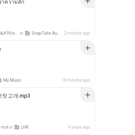
อว่าความฮัก
ถามพ่อ&#39;พ ม.
in
SnapTube Audio
2 months ago
า
My Music
10 months ago
 보릿고개.mp3
-trot
in
LHR
4 years ago