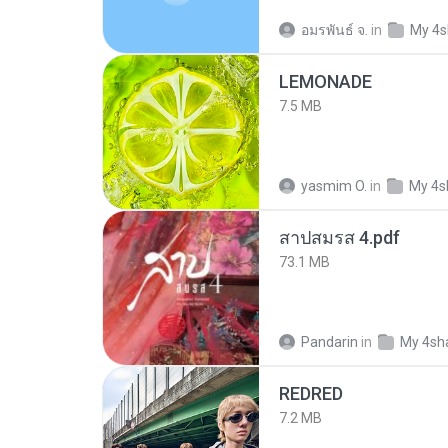
อมรพันธ์ จ.
in
My 4s
LEMONADE
7.5 MB
yasmim O.
in
My 4s
สาปสมรส 4.pdf
73.1 MB
Pandarin
in
My 4sh
REDRED
7.2 MB