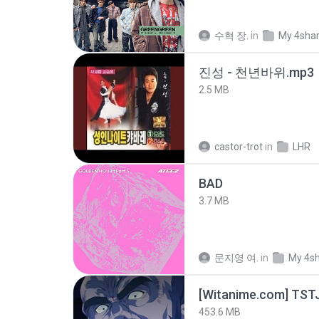
수혁 장.
in
My 4sha
진성 - 천년바위.mp3
2.5 MB
castor-trot
in
LHR
BAD
3.7 MB
문지영 여.
in
My 4s
453.6 MB