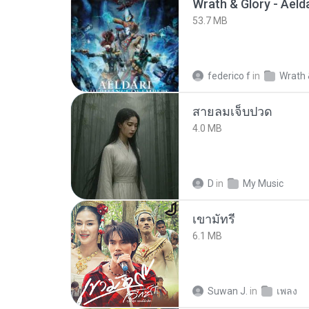
53.7 MB
federico f
in
Wrath 
สายลมเจ็บปวด
4.0 MB
D
in
My Music
เขามัทรี
6.1 MB
Suwan J.
in
เพลง