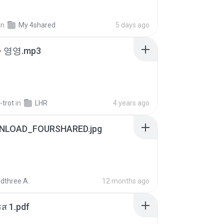
in
My 4shared
5 days ago
 영영.mp3
-trot
in
LHR
4 years ago
NLOAD_FOURSHARED.jpg
dthree A.
12 months ago
ส 1.pdf