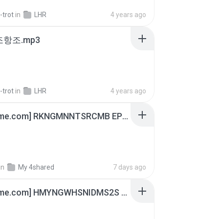
-trot
in
LHR
4 years ago
조항조.mp3
-trot
in
LHR
4 years ago
[Witanime.com] RKNGMNNTSRCMB EP 06 HD.mp4
in
My 4shared
7 days ago
[Witanime.com] HMYNGWHSNIDMS2S EP 05 HD.mp4