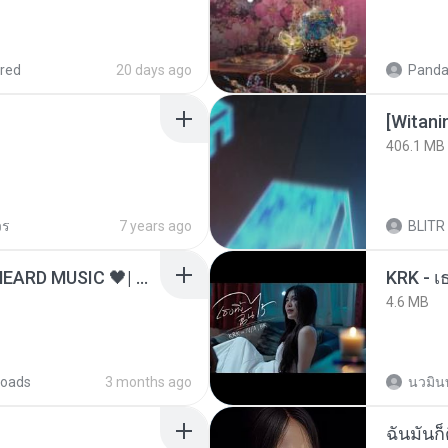
red
20 days ago
Panda
[Witan
406.1 MB
วร
7 years ago
BLITR
ไม่มีใครรู้ตัวเรา– UNHEARD MUSIC 🖤| Official Lyric Video | เพลงสู้ชีวิต
4.6 MB
oads
3 months ago
นวมิน
ฉันมันก็ด