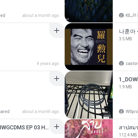
red
about a month ago
KILJY
나훈아 -
3.5 MB
4 years ago
castor
1_DOW
1.9 MB
hared
about a month ago
Wtlpro
[Witanime.com] TSTJWGCDMS EP 03 HD.mp4
สาปสมร
112.4 MB