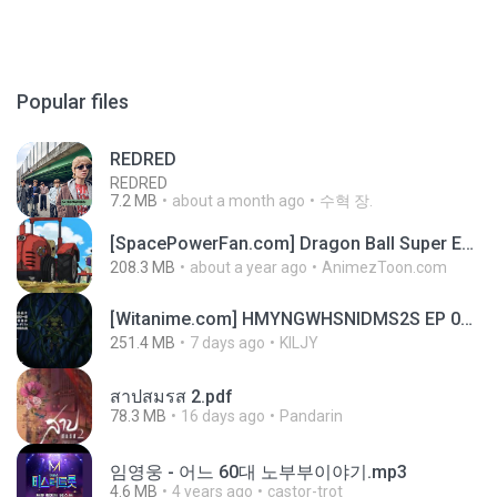
Popular files
REDRED
REDRED
7.2 MB
about a month ago
수혁 장.
[SpacePowerFan.com] Dragon Ball Super EP1 480p.mp4
208.3 MB
about a year ago
AnimezToon.com
[Witanime.com] HMYNGWHSNIDMS2S EP 05 HD.mp4
251.4 MB
7 days ago
KILJY
สาปสมรส 2.pdf
78.3 MB
16 days ago
Pandarin
임영웅 - 어느 60대 노부부이야기.mp3
4.6 MB
4 years ago
castor-trot