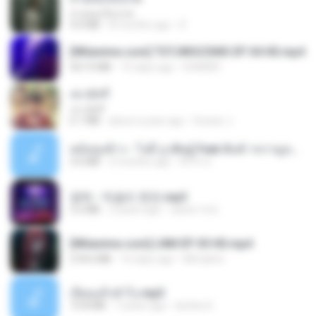
สายลมเจ็บปวด
4.0 MB
8 months ago
D
[Witanime.com] TSTJWGCDMS EP 04 HD.mp4
567.0 MB
15 days ago
DOMISR
เขามัทรี
เขามัทรี
6.1 MB
about a year ago
Suwan J.
หม้อหุงข้าว - โจอี้ ภูวศิษฐ์ Feat.พั้นช์ วรกาญจน์-315237.mp3
3.6 MB
2 months ago
จิ๊กโก๋ ส.
영탁 - 막걸리 한잔.mp3
3.2 MB
3 years ago
castor-trot
[Witanime.com] LNM EP 05 HD.mp4
218.6 MB
16 days ago
MUrabito
เงี่ยนแล้วทำไง.mp3
10.8 MB
7 years ago
lambcr2 ..