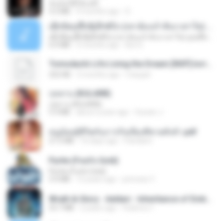
ฉันมันก็ดีได้แค่นี้
4.2 MB
9 months ago
D
ເຊົາຮ້ອງເຖົ້າຊິເອົາທໍ່ໃດ (เซาฮ้องเถ้าสิเอาเท่าใด) ບຸນເກີດ ຫນູຫ່ວງ ft. ໂສພາ ຈຸນທະລາ
ເຊົາຮ້ອງເຖົ້າຊິເອົາທໍ່ໃດ (เซาฮ้องเถ้าสิเอาเท่าใด) ບຸນເກີດ ຫນູຫ່ວງ ft. ໂສພາ ຈຸນທະລາ
6.0 MB
2 months ago
But G.
Tomodachi Life Living the Dream [NSP].torrent
252 KB
2 months ago
margob
กุหลาบ (KULARB)
กุหลาบ (KULARB)
5.9 MB
about a year ago
Suwan J.
หนูน้อยสู้ชีวิตกับภารกิจเลี้ยงพี่ชายทั้งห้า.pdf
27.2 MB
16 days ago
Pandarin
Pyrite (Fool's Gold)
Pyrite (Fool's Gold)
3.4 MB
12 years ago
princess Y.
Wrath & Glory - Aeldari - Inheritance of Embers.pdf
53.7 MB
2 years ago
federico f