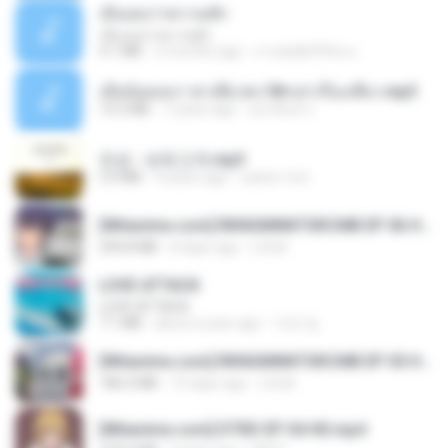
เอิ้นเธอว่าความฮัก
เอิ้นเธอว่าความฮัก
4.1 MB
2 months ago
ถามพ่อ&#39;พ ม.
เมียน้อยเหงา พาเสียวค่ะ18+เล่าเรื่องเสียว.mp3
14.2 MB
7 years ago
อมรพันธ์ จ.
진성 - 보릿고개.mp3
3.4 MB
4 years ago
castor-trot
[Witanime.com] RKNGMNNTSRCMB EP 06 HD.mp4
294.8 MB
8 days ago
LOLKI
LOVE ATTACK
LOVE ATTACK
7.1 MB
about a year ago
지빈 임.
[Witanime.com] RKNGMNNTSRCMB EP 05 HD.mp4
186.0 MB
15 days ago
LOLKI
[Witanime.com] DTRD EP 04 HD.mp4