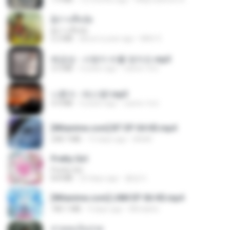
ผู้บ่าวเสื้อปุ๋ย
ผู้บ่าวเสื้อปุ๋ย
5.2 MB
about a year ago
Mith 9.
배금성 - 사랑이 비를 맞아요.mp3
3.5 MB
4 years ago
castor-trot
나훈아 - 테스형!.mp3
4.4 MB
4 years ago
castor-trot
[Witanime.com] BT EP 04 HD.mp4
248.7 MB
13 days ago
BAXK
Pretty Girl
Pretty Girl
8.8 MB
23 days ago
황영지
[Witanime.com] LNM EP 06 HD.mp4
180.1 MB
9 days ago
MUrabito
สายลมเจ็บปวด