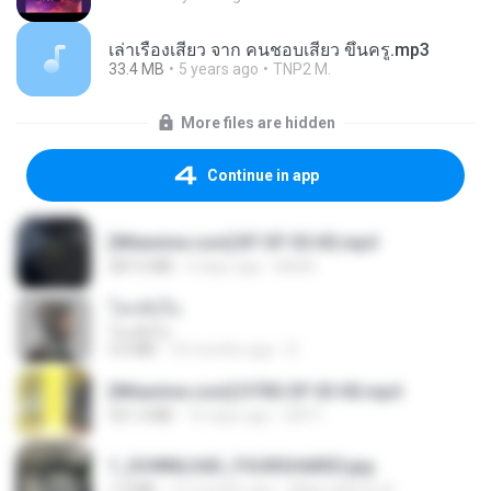
เล่าเรื่องเสียว จาก คนชอบเสียว ขึ้นครู.mp3
33.4 MB
5 years ago
TNP2 M.
More files are hidden
Continue in app
[Witanime.com] BT EP 05 HD.mp4
287.6 MB
6 days ago
BAXK
โลกทั้งใบ
โลกทั้งใบ
3.4 MB
10 months ago
D
[Witanime.com] DTRD EP 03 HD.mp4
321.3 MB
16 days ago
DRTY
1_DOWNLOAD_FOURSHARED.jpg
1.9 MB
12 months ago
Wtlprodthree A.