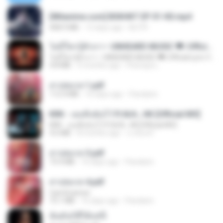
[Witanime.com] BSKHKT EP 01 HD.mp4
408.9 MB
13 days ago
BLITR
ไม่มีใครรู้ตัวเรา– UNHEARD MUSIC 🖤| Official Lyric Video | เพลงสู้ชีวิต
ไม่มีใครรู้ตัวเรา– UNHEARD MUSIC 🖤| Official Lyric Video | เพลงสู้ชีวิต
4.8 MB
3 months ago
Peeraya L.
สาปสมรส 1.pdf
112.4 MB
16 days ago
Pandarin
KRK - เธอทิ้งฉันไว้ Ft.N/A , HK [Official MV]
KRK - เธอทิ้งฉันไว้ Ft.N/A , HK [Official MV]
4.6 MB
8 months ago
นวมินทร์
สาปสมรส 3.pdf
73.4 MB
16 days ago
Pandarin
สาปสมรส 4.pdf
CamScanner
73.1 MB
16 days ago
Pandarin
ฉันมันก็ดีได้แค่นี้