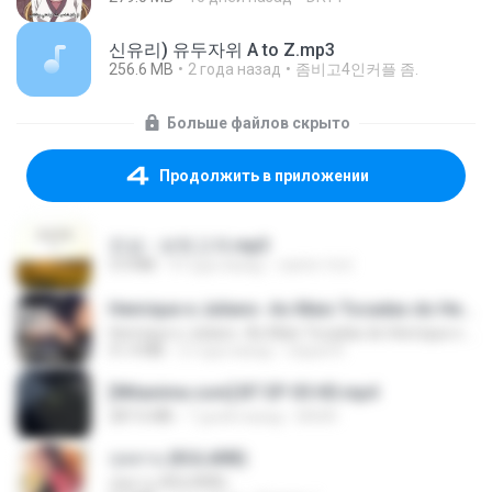
신유리) 유두자위 A to Z.mp3
256.6 MB
2 года назад
좀비고4인커플 좀.
Больше файлов скрыто
Продолжить в приложении
진성 - 보릿고개.mp3
3.4 MB
4 года назад
castor-trot
Henrique e Juliano -As Mais Tocadas do Henrique e Juliano 2021 -Top Sertanejo 2021,Cd Completo 2021
Henrique e Juliano -As Mais Tocadas do Henrique e Juliano 2021 -Top Sertanejo 2021,Cd Completo 2021
51.4 MB
2 года назад
raquel R.
[Witanime.com] BT EP 05 HD.mp4
287.6 MB
7 дней назад
BAXK
กุหลาบ (KULARB)
กุหลาบ (KULARB)