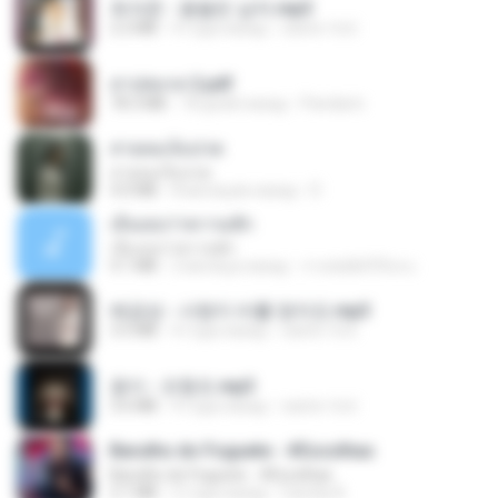
최석준 - 꽃을든 남자.mp3
2.2 MB
4 года назад
castor-trot
สาปสมรส 2.pdf
78.3 MB
18 дней назад
Pandarin
สายลมเจ็บปวด
สายลมเจ็บปวด
4.0 MB
8 месяцев назад
D
เอิ้นเธอว่าความฮัก
เอิ้นเธอว่าความฮัก
4.1 MB
2 месяца назад
ถามพ่อ&#39;พ ม.
배금성 - 사랑이 비를 맞아요.mp3
3.5 MB
4 года назад
castor-trot
옹이 - 조항조.mp3
3.6 MB
4 года назад
castor-trot
Barulho do Foguete - #Escolhas
Barulho do Foguete - #Escolhas
2.1 MB
2 года назад
Camila A.