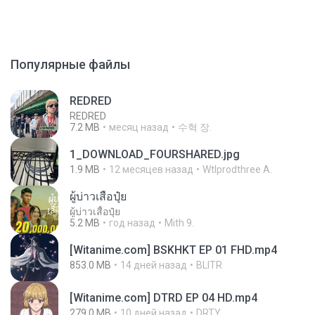
Популярные файлы
REDRED
REDRED
7.2 MB
месяц назад
수혁 장.
1_DOWNLOAD_FOURSHARED.jpg
1.9 MB
12 месяцев назад
Wtlprodthree A.
ผู้บ่าวเสื้อปุ๋ย
ผู้บ่าวเสื้อปุ๋ย
5.2 MB
год назад
Mith 9.
[Witanime.com] BSKHKT EP 01 FHD.mp4
853.0 MB
14 дней назад
BLITR
[Witanime.com] DTRD EP 04 HD.mp4
279.0 MB
10 дней назад
DRTY