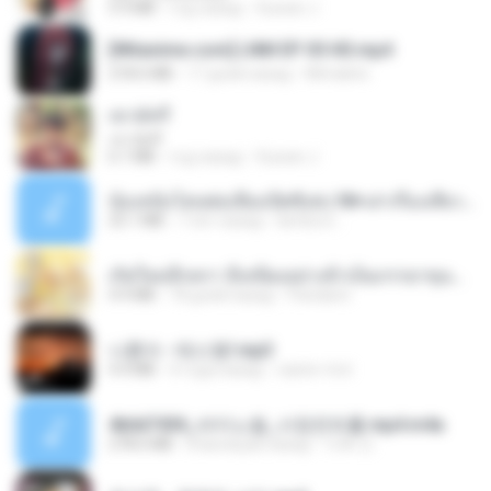
5.9 MB
год назад
Suwan J.
[Witanime.com] LNM EP 05 HD.mp4
218.6 MB
17 дней назад
MUrabito
เขามัทรี
เขามัทรี
6.1 MB
год назад
Suwan J.
น้องหนิงโดนพ่อเลี้ยงเปิดซิงค่ะ18+เล่าเรื่องเสียว.mp3
25.1 MB
7 лет назад
lambcr2 ..
เกิดใหม่อีกครา อี๋เหนียงอย่างข้าเป็นภรรยาขุนนาง 1_ST.pdf
4.9 MB
18 дней назад
Pandarin
나훈아 - 테스형!.mp3
4.4 MB
4 года назад
castor-trot
4b6d7436_바이노럴_사정컨트롤.mp4.m4a
278.6 MB
8 месяцев назад
누빠 모.