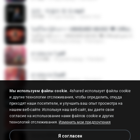
강진 - 막걸리 한 잔.mp3
3.8 MB
4 года назад
castor-trot
ไม่มีใครรู้ตัวเรา– UNHEARD MUSIC 🖤| Official Lyric Video | เพลงสู้ชีวิต
ไม่มีใครรู้ตัวเรา– UNHEARD MUSIC 🖤| Official Lyric Video | เพลงสู้ชีวิต
4.8 MB
3 месяца назад
Peeraya L.
สาปสมรส 1.pdf
112.4 MB
18 дней назад
Pandarin
สาปสมรส 3.pdf
73.4 MB
18 дней назад
Pandarin
Мы используем файлы cookie.
4shared использует файлы cookie
KRK - เธอทิ้งฉันไว้ Ft.N/A , HK [Official MV]
и другие технологии отслеживания, чтобы определить, откуда
KRK - เธอทิ้งฉันไว้ Ft.N/A , HK [Official MV]
приходят наши посетители, и улучшить ваш опыт просмотра на
4.6 MB
8 месяцев назад
นวมินทร์
нашем веб-сайте. Используя наш веб-сайт, вы даете свое
สาปสมรส 4.pdf
согласие на использование нами файлов cookie и других
CamScanner
технологий отслеживания.
Изменить мои предпочтения
73.1 MB
18 дней назад
Pandarin
ฉันมันก็ดีได้แค่นี้
Я согласен