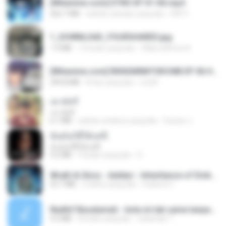
[Witanime.com] DTRD EP 01 HD.mp4
262.7 MB
sekitar sebulan yang lalu
DRTY
1_DOWNLOAD_FOURSHARED.jpg
1.9 MB
12 bulan yang lalu
Wtlprodthree A.
[Witanime.com] RKNGMNNTSRCMB EP 06 HD.mp4
294.8 MB
8 hari yang lalu
LOLKI
เขามัทรี
เขามัทรี
6.1 MB
sekitar setahun yang lalu
Suwan J.
ฉันมันก็ดีได้แค่นี้
ฉันมันก็ดีได้แค่นี้
4.2 MB
9 bulan yang lalu
D
Wrath & Glory - Aeldari - Inheritance of Embers.pdf
53.7 MB
2 tahun yang lalu
federico f
Nadhif Basalamah - kota ini tak sama tanpamu (Official Lyric Video).mp3
4.2 MB
8 bulan yang lalu
sukandar T.