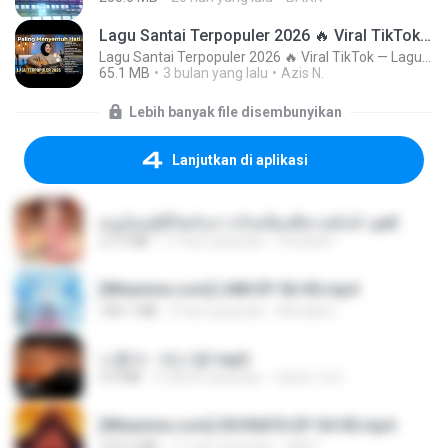
Lagu Santai Terpopuler 2026 🔥 Viral TikTok — Lagu Pop Indonesia Terbaru & Paling Hits 2026
Lagu Santai Terpopuler 2026 🔥 Viral TikTok — Lagu Pop Indonesia Terbaru & Paling Hits 2026
65.1 MB
3 bulan yang lalu
Azis N.
Lebih banyak file disembunyikan
Lanjutkan di aplikasi
หนูน้อยสู้ชีวิตกับภารกิจเลี้ยงพี่ชายทั้งห้า.pdf
27.2 MB
17 hari yang lalu
Pandarin
[Witanime.com] LNM EP 06 HD.mp4
180.1 MB
9 hari yang lalu
MUrabito
나훈아 - 테스형!.mp3
4.4 MB
4 tahun yang lalu
castor-trot
[Witanime.com] SDONATA EP 04 HD.mp4
154.5 MB
11 hari yang lalu
GRET