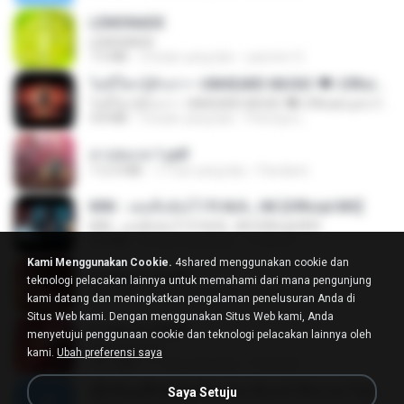
LEMONADE
LEMONADE
7.5 MB
2 bulan yang lalu
yasmim O.
ไม่มีใครรู้ตัวเรา– UNHEARD MUSIC 🖤| Official Lyric Video | เพลงสู้ชีวิต
ไม่มีใครรู้ตัวเรา– UNHEARD MUSIC 🖤| Official Lyric Video | เพลงสู้ชีวิต
4.8 MB
3 bulan yang lalu
Peeraya L.
สาปสมรส 1.pdf
112.4 MB
17 hari yang lalu
Pandarin
KRK - เธอทิ้งฉันไว้ Ft.N/A , HK [Official MV]
KRK - เธอทิ้งฉันไว้ Ft.N/A , HK [Official MV]
4.6 MB
8 bulan yang lalu
นวมินทร์
Kami Menggunakan Cookie.
4shared menggunakan cookie dan
สาปสมรส 2.pdf
teknologi pelacakan lainnya untuk memahami dari mana pengunjung
78.3 MB
17 hari yang lalu
Pandarin
kami datang dan meningkatkan pengalaman penelusuran Anda di
Situs Web kami. Dengan menggunakan Situs Web kami, Anda
สาปสมรส 4.pdf
menyetujui penggunaan cookie dan teknologi pelacakan lainnya oleh
CamScanner
kami.
Ubah preferensi saya
73.1 MB
17 hari yang lalu
Pandarin
ເຊົາຮ້ອງເຖົ້າຊິເອົາທໍ່ໃດ (เซาฮ้องเถ้าสิเอาเท่าใด) ບຸນເກີດ ຫນູຫ່ວງ ft. ໂສພາ ຈຸນທະລາ
Saya Setuju