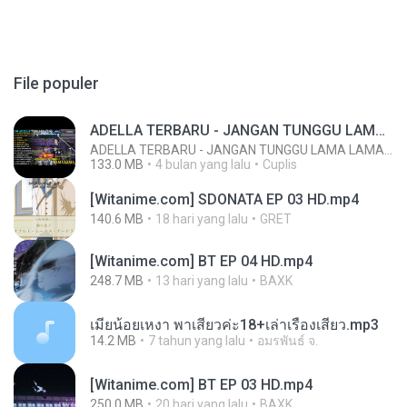
File populer
ADELLA TERBARU - JANGAN TUNGGU LAMA LAMA - GELAS RETAK - OM ADELLA FULL ALBUM TERBARU 2026
ADELLA TERBARU - JANGAN TUNGGU LAMA LAMA - GELAS RETAK - OM ADELLA FULL ALBUM TERBARU 2026
133.0 MB
4 bulan yang lalu
Cuplis
[Witanime.com] SDONATA EP 03 HD.mp4
140.6 MB
18 hari yang lalu
GRET
[Witanime.com] BT EP 04 HD.mp4
248.7 MB
13 hari yang lalu
BAXK
เมียน้อยเหงา พาเสียวค่ะ18+เล่าเรื่องเสียว.mp3
14.2 MB
7 tahun yang lalu
อมรพันธ์ จ.
[Witanime.com] BT EP 03 HD.mp4
250.0 MB
20 hari yang lalu
BAXK