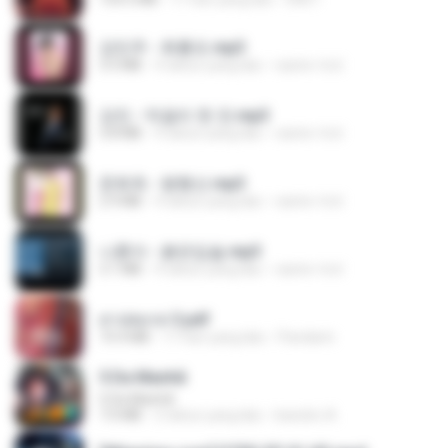
강민주 - 회룡포.mp3
3.5 MB
4 tahun yang lalu
castor-trot
강진 - 막걸리 한 잔.mp3
3.8 MB
4 tahun yang lalu
castor-trot
문희옥 - 평행선.mp3
2.9 MB
4 tahun yang lalu
castor-trot
나훈아 - 붉은입술.mp3
3.1 MB
4 tahun yang lalu
castor-trot
สาปสมรส 3.pdf
73.4 MB
17 hari yang lalu
Pandarin
5 Da Manhã
5 Da Manhã
7.0 MB
2 tahun yang lalu
leandro A.