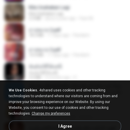
Kita Usahakan Lagi
Kita Usahakan Lagi
3.3 MB
about a year ago
Fazri M.
สาปสมรส 2.pdf
78.3 MB
17 days ago
Pandarin
สาปสมรส 3.pdf
73.4 MB
17 days ago
Pandarin
ฉันมันก็ดีได้แค่นี้
ฉันมันก็ดีได้แค่นี้
4.2 MB
9 months ago
D
ເຊົາຮ້ອງເຖົ້າຊິເອົາທໍ່ໃດ (เซาฮ้องเถ้าสิเอาเท่าใด) ບຸນເກີດ ຫນູຫ່ວງ ft. ໂສພາ ຈຸນທະລາ
We Use Cookies.
4shared uses cookies and other tracking
ເຊົາຮ້ອງເຖົ້າຊິເອົາທໍ່ໃດ (เซาฮ้องเถ้าสิเอาเท่าใด) ບຸນເກີດ ຫນູຫ່ວງ ft. ໂສພາ ຈຸນທະລາ
technologies to understand where our visitors are coming from and
6.0 MB
2 months ago
But G.
improve your browsing experience on our Website. By using our
กุหลาบ (KULARB)
Website, you consent to our use of cookies and other tracking
กุหลาบ (KULARB)
technologies.
Change my preferences
5.9 MB
about a year ago
Suwan J.
I Agree
หนูน้อยสู้ชีวิตกับภารกิจเลี้ยงพี่ชายทั้งห้า.pdf