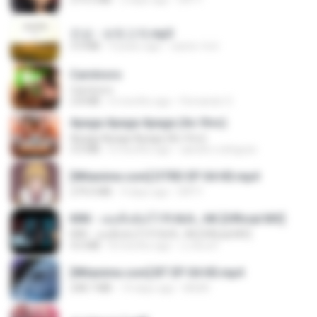
진성 - 보릿고개.mp3
3.4 MB
4 years ago
castor-trot
Carnívoro
Carnívoro
2.8 MB
6 months ago
Fernando O.
Apaga Apaga Apaga (Ao Vivo)
Apaga Apaga Apaga (Ao Vivo)
3.0 MB
6 months ago
aandre.rodrigues
[Witanime.com] DTRD EP 04 HD.mp4
279.0 MB
9 days ago
DRTY
KRK - เธอทิ้งฉันไว้ Ft.N/A , HK [Official MV]
KRK - เธอทิ้งฉันไว้ Ft.N/A , HK [Official MV]
4.6 MB
8 months ago
นวมินทร์
[Witanime.com] BT EP 04 HD.mp4
248.7 MB
14 days ago
BAXK