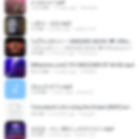
สาปสมรส 1.pdf
112.4 MB
17 days ago
Pandarin
나훈아 - 영영.mp3
3.5 MB
4 years ago
castor-trot
ไม่มีใครรู้ตัวเรา– UNHEARD MUSIC 🖤| Official Lyric Video | เพลงสู้ชีวิต
ไม่มีใครรู้ตัวเรา– UNHEARD MUSIC 🖤| Official Lyric Video | เพลงสู้ชีวิต
4.8 MB
3 months ago
Peeraya L.
[Witanime.com] TSTJWGCDMS EP 04 HD.mp4
567.0 MB
15 days ago
DOMISR
เงี่ยนแล้วทำไง.mp3
10.8 MB
7 years ago
lambcr2 ..
Tomodachi Life Living the Dream [NSP].torrent
252 KB
2 months ago
margob
임영웅 - 어느 60대 노부부이야기.mp3
4.6 MB
4 years ago
castor-trot