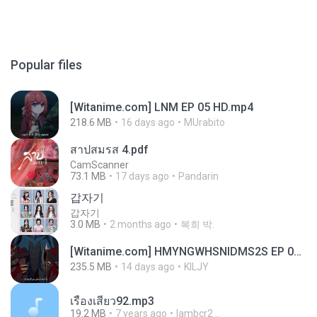
Popular files
[Witanime.com] LNM EP 05 HD.mp4
218.6 MB
16 days ago
MUrabito
สาปสมรส 4.pdf
CamScanner
73.1 MB
17 days ago
Pandarin
갑자기
갑자기
3.0 MB
2 months ago
복희 박.
[Witanime.com] HMYNGWHSNIDMS2S EP 04 HD.mp4
235.5 MB
14 days ago
KILJY
เรื่องเสียว92.mp3
19.2 MB
7 years ago
lambcr2 ..