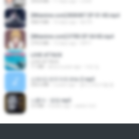
294.8 MB
11 days ago
LOLKI
[Witanime.com] BSKHKT EP 01 HD.mp4
408.9 MB
16 days ago
BLITR
[Witanime.com] DTRD EP 04 HD.mp4
279.0 MB
12 days ago
DRTY
LOVE ATTACK
LOVE ATTACK
7.1 MB
about a year ago
지빈 임.
신유리) 유두자위 A to Z.mp3
256.6 MB
2 years ago
좀비고4인커플 좀.
나훈아 - 영영.mp3
3.5 MB
4 years ago
castor-trot