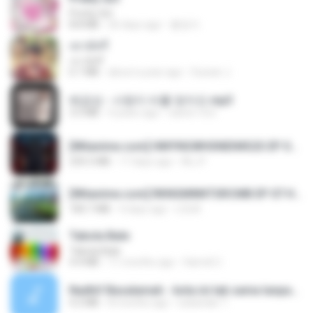
Pretty Girl
8.8 MB
26 days ago
황영지
เขามัทรี
เขามัทรี
6.1 MB
about a year ago
Suwan J.
배금성 - 사랑이 비를 맞아요.mp3
3.5 MB
4 years ago
castor-trot
[Witanime.com] HMYNGWHSNIDMS2S EP 04 HD.mp4
235.5 MB
17 days ago
KILJY
[Witanime.com] RKNGMNNTSRCMB EP 07 HD.mp4
183.7 MB
4 days ago
LOLKI
Tabola Bale
Tabola Bale
4.4 MB
11 months ago
Hamdi U.
Nadhif Basalamah - kota ini tak sama tanpamu (Official Lyric Video).mp3
4.2 MB
8 months ago
sukandar T.