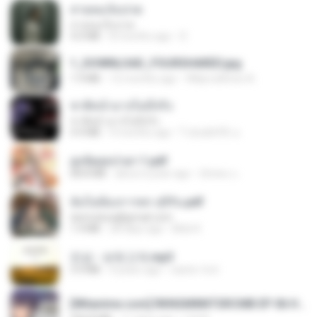
สายลมเจ็บปวด
สายลมเจ็บปวด
4.0 MB
8 months ago
D
1_DOWNLOAD_FOURSHARED.jpg
1.9 MB
12 months ago
Wtlprodthree A.
ชาติหน้าอาจไม่มีจริง
ชาติหน้าอาจไม่มีจริง
4.4 MB
9 months ago
ไวลุ้น&#39; อ.
ฮูหยิuสุดป่วuฯ 1.pdf
68.8 MB
about a year ago
ณิชพน แ.
ฉันไม่ต้องการพร สุจิรัน.pdf
tanmobza@gmail.com
1.4 MB
28 days ago
Mob K.
진성 - 보릿고개.mp3
3.4 MB
4 years ago
castor-trot
[Witanime.com] RKNGMNNTSRCMB EP 06 HD.mp4