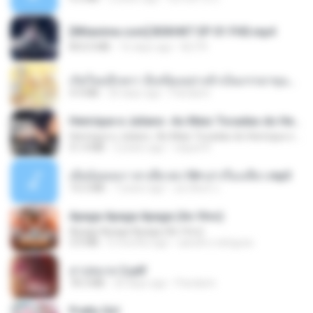
[Witanime.com] BSKHKT EP 01 FHD.mp4
853.0 MB
16 days ago
BLITR
เกิดใหม่อีกครา อี๋เหนียงอย่างข้าเป็นภรรยาขุนนาง 1_ST.pdf
4.9 MB
20 days ago
Pandarin
Henrique e Juliano -As Mais Tocadas do Henrique e Juliano 2021 -Top Sertanejo 2021,Cd Completo 2021
Henrique e Juliano -As Mais Tocadas do Henrique e Juliano 2021 -Top Sertanejo 2021,Cd Completo 2021
51.4 MB
2 years ago
raquel R.
เมียน้อยเหงา พาเสียวค่ะ18+เล่าเรื่องเสียว.mp3
14.2 MB
7 years ago
อมรพันธ์ จ.
Apaga Apaga Apaga (Ao Vivo)
Apaga Apaga Apaga (Ao Vivo)
3.0 MB
6 months ago
aandre.rodrigues
สาปสมรส 2.pdf
78.3 MB
20 days ago
Pandarin
Pretty Girl