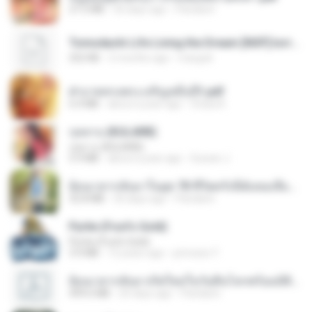
27.2 MB
20 days ago
Pandarin
Tomodachi Life Living the Dream [NSP].torrent
252 KB
2 months ago
margob
ฝ่าบาททรงพระเจริญหมื่นปี1.pdf
6.4 MB
about a year ago
Orasa K.
กุหลาบ (KULARB)
กุหลาบ (KULARB)
5.9 MB
about a year ago
Suwan J.
ย้อนเวลากลับมาในยุค 70 ชีวิตครั้งนี้ฉันขอเลือกเอง จบ.pdf
32.8 MB
20 days ago
Pandarin
Pyrite (Fool's Gold)
Pyrite (Fool's Gold)
3.4 MB
12 years ago
princess Y.
ย้อนเวลากลับมาเกิดใหม่ในวันสิ้นโลกพร้อมมิติส่วนตัว 1-443 [จบ] - 揍趴长颈鹿.pdf
499.6 MB
20 days ago
Pandarin