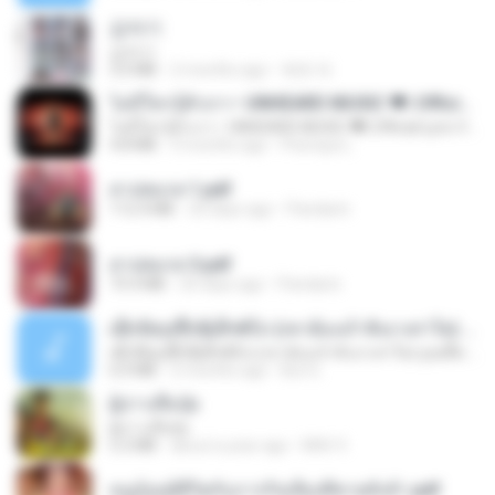
갑자기
갑자기
3.0 MB
2 months ago
복희 박.
ไม่มีใครรู้ตัวเรา– UNHEARD MUSIC 🖤| Official Lyric Video | เพลงสู้ชีวิต
ไม่มีใครรู้ตัวเรา– UNHEARD MUSIC 🖤| Official Lyric Video | เพลงสู้ชีวิต
4.8 MB
3 months ago
Peeraya L.
สาปสมรส 1.pdf
112.4 MB
20 days ago
Pandarin
สาปสมรส 3.pdf
73.4 MB
20 days ago
Pandarin
ເຊົາຮ້ອງເຖົ້າຊິເອົາທໍ່ໃດ (เซาฮ้องเถ้าสิเอาเท่าใด) ບຸນເກີດ ຫນູຫ່ວງ ft. ໂສພາ ຈຸນທະລາ
ເຊົາຮ້ອງເຖົ້າຊິເອົາທໍ່ໃດ (เซาฮ้องเถ้าสิเอาเท่าใด) ບຸນເກີດ ຫນູຫ່ວງ ft. ໂສພາ ຈຸນທະລາ
6.0 MB
2 months ago
But G.
ผู้บ่าวเสื้อปุ๋ย
ผู้บ่าวเสื้อปุ๋ย
5.2 MB
about a year ago
Mith 9.
หนูน้อยสู้ชีวิตกับภารกิจเลี้ยงพี่ชายทั้งห้า.pdf