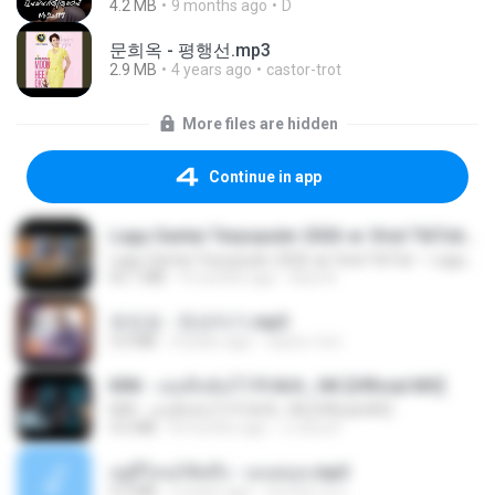
4.2 MB
9 months ago
D
문희옥 - 평행선.mp3
2.9 MB
4 years ago
castor-trot
More files are hidden
Continue in app
Lagu Santai Terpopuler 2026 🔥 Viral TikTok — Lagu Pop Indonesia Terbaru & Paling Hits 2026
Lagu Santai Terpopuler 2026 🔥 Viral TikTok — Lagu Pop Indonesia Terbaru & Paling Hits 2026
65.1 MB
4 months ago
Azis N.
유진표 - 천년지기.mp3
3.0 MB
4 years ago
castor-trot
KRK - เธอทิ้งฉันไว้ Ft.N/A , HK [Official MV]
KRK - เธอทิ้งฉันไว้ Ft.N/A , HK [Official MV]
4.6 MB
8 months ago
นวมินทร์
อยู่ที่ไหนก็คิดถึง - เมนทอล.mp3
4.2 MB
2 years ago
มันไม้สาย ม.