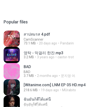
Popular files
สาปสมรส 4.pdf
CamScanner
73.1 MB
20 days ago
Pandarin
영탁 - 막걸리 한잔.mp3
3.2 MB
3 years ago
castor-trot
BAD
BAD
3.7 MB
2 months ago
문지영 여.
[Witanime.com] LNM EP 05 HD.mp4
218.6 MB
19 days ago
MUrabito
ฉันมันก็ดีได้แค่นี้
ฉันมันก็ดีได้แค่นี้