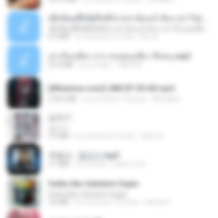
ເຊົາຮ້ອງເຖົ້າຊິເອົາທໍ່ໃດ (เซาฮ้องเถ้าสิเอาเท่าใด) ບຸນເກີດ ຫນູຫ່ວງ ft. ໂສພາ ຈຸນທະລາ
ເຊົາຮ້ອງເຖົ້າຊິເອົາທໍ່ໃດ (เซาฮ้องเถ้าสิเอาเท่าใด) ບຸນເກີດ ຫນູຫ່ວງ ft. ໂສພາ ຈຸນທະລາ
6.0 MB
il y a environ 2 mois
But G.
เล่าเรื่องเสียว จาก คนชอบเสียว ขึ้นครู.mp3
33.4 MB
il y a 5 ans
TNP2 M.
[Witanime.com] LNM EP 05 HD.mp4
218.6 MB
il y a environ 15 jours
MUrabito
갑자기
갑자기
3.0 MB
il y a environ 2 mois
복희 박.
주병선 - 칠갑산.mp3
3.7 MB
il y a 4 ans
castor-trot
Sedia Aku Sebelum Hujan
Sedia Aku Sebelum Hujan
3.8 MB
il y a environ 10 mois
Hamdi U.