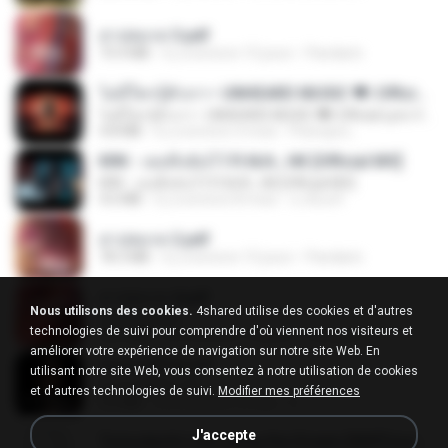
สาปสมรส 3.pdf
73.4 MB
il y a environ 15 jours
Pandarin
ไม่มีใครรู้ตัวเรา– UNHEARD MUSIC 🖤| Official Lyric Video | เพลงสู้ชีวิต
ไม่มีใครรู้ตัวเรา– UNHEARD MUSIC 🖤| Official Lyric Video | เพลงสู้ชีวิต
4.8 MB
il y a environ 3 mois
Peeraya L.
KRK - เธอทิ้งฉันไว้ Ft.N/A , HK [Official MV]
KRK - เธอทิ้งฉันไว้ Ft.N/A , HK [Official MV]
4.6 MB
il y a environ 8 mois
นวมินทร์
สาปสมรส 2.pdf
78.3 MB
il y a environ 15 jours
Pandarin
สาปสมรส 4.pdf
Nous utilisons des cookies.
4shared utilise des cookies et d'autres
CamScanner
technologies de suivi pour comprendre d'où viennent nos visiteurs et
73.1 MB
il y a environ 15 jours
Pandarin
améliorer votre expérience de navigation sur notre site Web. En
ฉันมันก็ดีได้แค่นี้
utilisant notre site Web, vous consentez à notre utilisation de cookies
ฉันมันก็ดีได้แค่นี้
et d'autres technologies de suivi.
Modifier mes préférences
4.2 MB
il y a environ 9 mois
D
J'accepte
Tomodachi Life Living the Dream [NSP].torrent