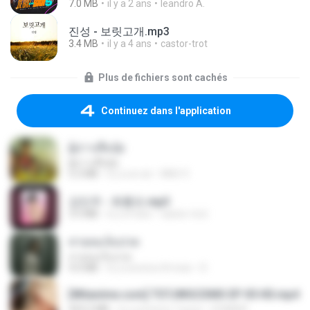
7.0 MB
il y a 2 ans
leandro A.
진성 - 보릿고개.mp3
3.4 MB
il y a 4 ans
castor-trot
Plus de fichiers sont cachés
Continuez dans l'application
ผู้บ่าวเสื้อปุ๋ย
ผู้บ่าวเสื้อปุ๋ย
5.2 MB
il y a un an
Mith 9.
강민주 - 회룡포.mp3
3.5 MB
il y a 4 ans
castor-trot
สายลมเจ็บปวด
สายลมเจ็บปวด
4.0 MB
il y a environ 8 mois
D
[Witanime.com] TSTJWGCDMS EP 05 HD.mp4
423.2 MB
il y a environ 7 jours
DOMISR