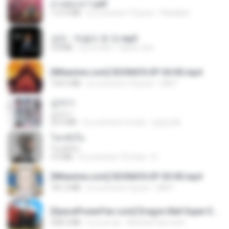
สาปสมรส 1.pdf
112.4 MB
il y a environ 15 jours
Pandarin
강진 - 막걸리 한 잔.mp3
3.8 MB
il y a 4 ans
castor-trot
[Witanime.com] SDONATA EP 04 HD.mp4
154.5 MB
il y a environ 10 jours
GRET
갑자기
갑자기
23.9 MB
il y a environ 2 mois
금금선화
โลกทั้งใบ
โลกทั้งใบ
3.4 MB
il y a environ 10 mois
D
[Witanime.com] SDONATA EP 05 HD.mp4
181.2 MB
il y a environ 3 jours
GRET
[SpacePowerFan.com] Dragon Ball Super EP1 480p.mp4
208.3 MB
il y a un an
AnimezToon.com