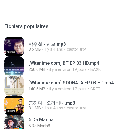
Fichiers populaires
박우철 - 연모.mp3
3.5 MB
il y a 4 ans
castor-trot
[Witanime.com] BT EP 03 HD.mp4
250.0 MB
il y a environ 19 jours
BAXK
[Witanime.com] SDONATA EP 03 HD.mp4
140.6 MB
il y a environ 17 jours
GRET
금잔디 - 오라버니.mp3
3.1 MB
il y a 4 ans
castor-trot
5 Da Manhã
5 Da Manhã