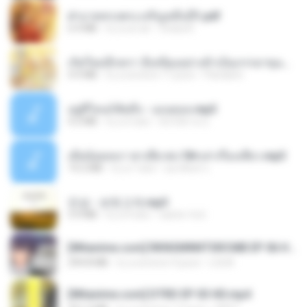
ฝ่าบาททรงพระเจริญหมื่นปี1.pdf
6.4 MB
il y a un an
Orasa K.
เกิดใหม่อีกครา อี๋เหนียงอย่างข้าเป็นภรรยาขุนนาง 1_ST.pdf
4.9 MB
il y a environ 17 jours
Pandarin
อยู่ที่ไหนก็คิดถึง - เมนทอล.mp3
4.2 MB
il y a 2 ans
มันไม้สาย ม.
เมียน้อยเหงา พาเสียวค่ะ18+เล่าเรื่องเสียว.mp3
14.2 MB
il y a 7 ans
อมรพันธ์ จ.
진성 - 보릿고개.mp3
3.4 MB
il y a 4 ans
castor-trot
[Witanime.com] RKNGMNNTSRCMB EP 06 HD.mp4
294.8 MB
il y a environ 9 jours
LOLKI
[Witanime.com] DTRD EP 03 HD.mp4