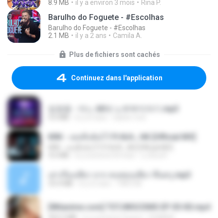
8.9 MB
il y a environ 3 mois
Rina P.
Barulho do Foguete - #Escolhas
Barulho do Foguete - #Escolhas
2.1 MB
il y a 2 ans
Camila A.
Plus de fichiers sont cachés
Continuez dans l'application
임영웅 - 어느 60대 노부부이야기.mp3
4.6 MB
il y a 4 ans
castor-trot
KRK - เธอทิ้งฉันไว้ Ft.N/A , HK [Official MV]
KRK - เธอทิ้งฉันไว้ Ft.N/A , HK [Official MV]
4.6 MB
il y a environ 8 mois
นวมินทร์
เล่าเรื่องเสียว จาก คนชอบเสียว ขึ้นครู.mp3
33.4 MB
il y a 5 ans
TNP2 M.
[Witanime.com] TSTJWGCDMS EP 05 HD.mp4
423.2 MB
il y a environ 9 jours
DOMISR