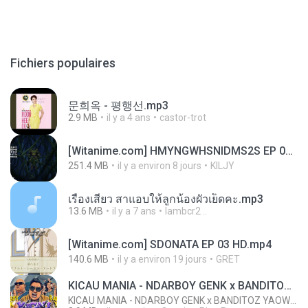
Fichiers populaires
문희옥 - 평행선.mp3
2.9 MB
il y a 4 ans
castor-trot
[Witanime.com] HMYNGWHSNIDMS2S EP 05 HD.mp4
251.4 MB
il y a environ 8 jours
KILJY
เรื่องเสียว สาแอบให้ลูกน้องผัวเย็ดคะ.mp3
13.6 MB
il y a 7 ans
lambcr2 ..
[Witanime.com] SDONATA EP 03 HD.mp4
140.6 MB
il y a environ 19 jours
GRET
KICAU MANIA - NDARBOY GENK x BANDITOZ YAOW 86 (OFFICIAL LYRIC VIDEO) GAS POL NDANGAK
KICAU MANIA - NDARBOY GENK x BANDITOZ YAOW 86 (OFFICIAL LYRIC VIDEO) GAS POL NDANGAK