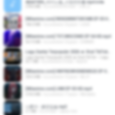
4b6d7436_바이노럴_사정컨트롤.mp4.m4a
278.6 MB
il y a environ 8 mois
누빠 모.
[Witanime.com] RKNGMNNTSRCMB EP 05 HD.mp4
186.0 MB
il y a environ 16 jours
LOLKI
[Witanime.com] TSTJWGCDMS EP 04 HD.mp4
567.0 MB
il y a environ 16 jours
DOMISR
Lagu Santai Terpopuler 2026 🔥 Viral TikTok — Lagu Pop Indonesia Terbaru & Paling Hits 2026
Lagu Santai Terpopuler 2026 🔥 Viral TikTok — Lagu Pop Indonesia Terbaru & Paling Hits 2026
65.1 MB
il y a environ 3 mois
Azis N.
[Witanime.com] HMYNGWHSNIDMS2S EP 04 HD.mp4
235.5 MB
il y a environ 15 jours
KILJY
[Witanime.com] LNM EP 05 HD.mp4
218.6 MB
il y a environ 17 jours
MUrabito
나훈아 - 붉은입술.mp3
3.1 MB
il y a 4 ans
castor-trot