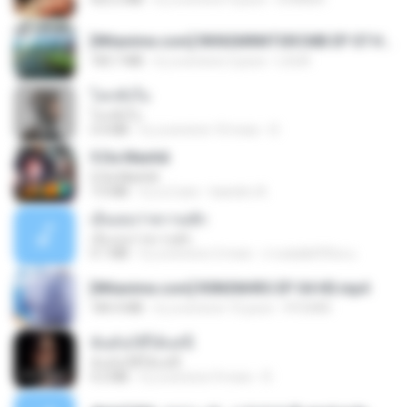
[Witanime.com] RKNGMNNTSRCMB EP 07 HD.mp4
183.7 MB
il y a environ 2 jours
LOLKI
โลกทั้งใบ
โลกทั้งใบ
3.4 MB
il y a environ 10 mois
D
5 Da Manhã
5 Da Manhã
7.0 MB
il y a 2 ans
leandro A.
เอิ้นเธอว่าความฮัก
เอิ้นเธอว่าความฮัก
4.1 MB
il y a environ 2 mois
ถามพ่อ&#39;พ ม.
[Witanime.com] R0NSNHRS EP 04 HD.mp4
184.4 MB
il y a environ 15 jours
RYUMIN
ฉันมันก็ดีได้แค่นี้
ฉันมันก็ดีได้แค่นี้
4.2 MB
il y a environ 9 mois
D