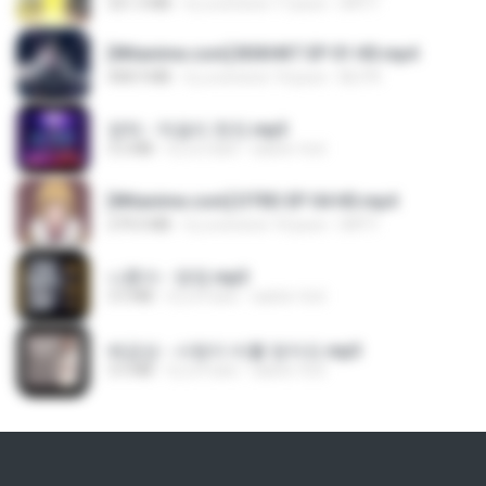
321.3 MB
il y a environ 17 jours
DRTY
[Witanime.com] BSKHKT EP 01 HD.mp4
408.9 MB
il y a environ 14 jours
BLITR
영탁 - 막걸리 한잔.mp3
3.2 MB
il y a 3 ans
castor-trot
[Witanime.com] DTRD EP 04 HD.mp4
279.0 MB
il y a environ 10 jours
DRTY
나훈아 - 영영.mp3
3.5 MB
il y a 4 ans
castor-trot
배금성 - 사랑이 비를 맞아요.mp3
3.5 MB
il y a 4 ans
castor-trot