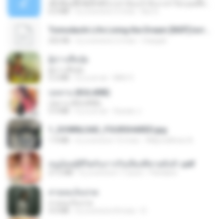
ເຊົາຮ້ອງເຖົ້າຊິເອົາທໍ່ໃດ (เซาฮ้องเถ้าสิเอาเท่าใด) ບຸນເກີດ ຫນູຫ່ວງ ft. ໂສພາ ຈຸນທະລາ
6.0 MB
il y a environ 2 mois
But G.
Tomodachi Life Living the Dream [NSP].torrent
252 KB
il y a environ 2 mois
margob
ผู้บ่าวเสื้อปุ๋ย
ผู้บ่าวเสื้อปุ๋ย
5.2 MB
il y a un an
Mith 9.
กุหลาบ (KULARB)
กุหลาบ (KULARB)
5.9 MB
il y a un an
Suwan J.
1_DOWNLOAD_FOURSHARED.jpg
1.9 MB
il y a environ 12 mois
Wtlprodthree A.
หนูน้อยสู้ชีวิตกับภารกิจเลี้ยงพี่ชายทั้งห้า.pdf
27.2 MB
il y a environ 17 jours
Pandarin
สายลมเจ็บปวด
สายลมเจ็บปวด
4.0 MB
il y a environ 8 mois
D