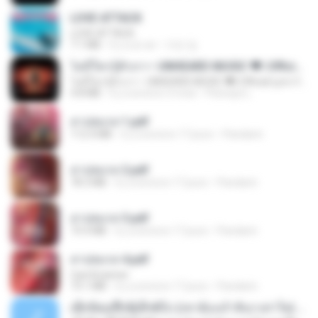
LOVE ATTACK
LOVE ATTACK
7.1 MB
il y a un an
지빈 임.
ไม่มีใครรู้ตัวเรา– UNHEARD MUSIC 🖤| Official Lyric Video | เพลงสู้ชีวิต
ไม่มีใครรู้ตัวเรา– UNHEARD MUSIC 🖤| Official Lyric Video | เพลงสู้ชีวิต
4.8 MB
il y a environ 3 mois
Peeraya L.
สาปสมรส 1.pdf
112.4 MB
il y a environ 17 jours
Pandarin
สาปสมรส 2.pdf
78.3 MB
il y a environ 17 jours
Pandarin
สาปสมรส 3.pdf
73.4 MB
il y a environ 17 jours
Pandarin
สาปสมรส 4.pdf
CamScanner
73.1 MB
il y a environ 17 jours
Pandarin
ເຊົາຮ້ອງເຖົ້າຊິເອົາທໍ່ໃດ (เซาฮ้องเถ้าสิเอาเท่าใด) ບຸນເກີດ ຫນູຫ່ວງ ft. ໂສພາ ຈຸນທະລາ