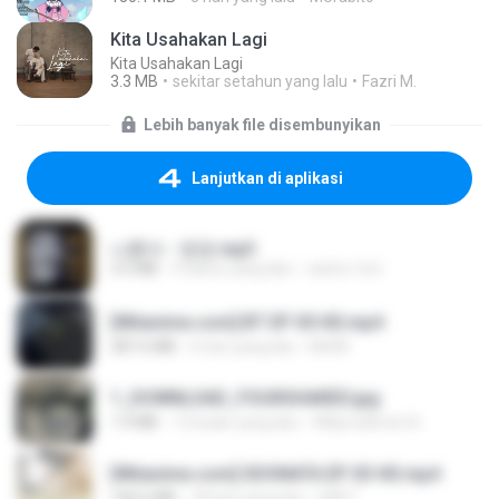
Kita Usahakan Lagi
Kita Usahakan Lagi
3.3 MB
sekitar setahun yang lalu
Fazri M.
Lebih banyak file disembunyikan
Lanjutkan di aplikasi
나훈아 - 영영.mp3
3.5 MB
4 tahun yang lalu
castor-trot
[Witanime.com] BT EP 05 HD.mp4
287.6 MB
6 hari yang lalu
BAXK
1_DOWNLOAD_FOURSHARED.jpg
1.9 MB
12 bulan yang lalu
Wtlprodthree A.
[Witanime.com] SDONATA EP 03 HD.mp4
140.6 MB
18 hari yang lalu
GRET