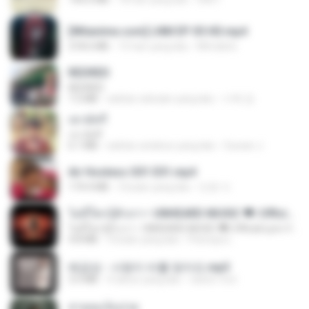
[Witanime.com] LNM EP 05 HD.mp4
218.6 MB
15 hari yang lalu
MUrabito
REDRED
REDRED
7.2 MB
sekitar sebulan yang lalu
수혁 장.
เขามัทรี
เขามัทรี
6.1 MB
sekitar setahun yang lalu
Suwan J.
Air Hostess S01 E01.mp4
174.4 MB
3 bulan yang lalu
민호 이.
ไม่มีใครรู้ตัวเรา– UNHEARD MUSIC 🖤| Official Lyric Video | เพลงสู้ชีวิต
ไม่มีใครรู้ตัวเรา– UNHEARD MUSIC 🖤| Official Lyric Video | เพลงสู้ชีวิต
4.8 MB
3 bulan yang lalu
Peeraya L.
배금성 - 사랑이 비를 맞아요.mp3
3.5 MB
4 tahun yang lalu
castor-trot
สายลมเจ็บปวด