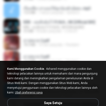
เรื่องเสียว สาแอบให้ลูกน้องผัวเย็ดคะ.mp3
13.6 MB
7 tahun yang lalu
lambcr2 ..
KRK - เธอทิ้งฉันไว้ Ft.N/A , HK [Official MV]
KRK - เธอทิ้งฉันไว้ Ft.N/A , HK [Official MV]
4.6 MB
8 bulan yang lalu
นวมินทร์
สาปสมรส 2.pdf
78.3 MB
16 hari yang lalu
Pandarin
สาปสมรส 3.pdf
73.4 MB
16 hari yang lalu
Pandarin
Kami Menggunakan Cookie.
4shared menggunakan cookie dan
สาปสมรส 4.pdf
teknologi pelacakan lainnya untuk memahami dari mana pengunjung
CamScanner
kami datang dan meningkatkan pengalaman penelusuran Anda di
73.1 MB
16 hari yang lalu
Pandarin
Situs Web kami. Dengan menggunakan Situs Web kami, Anda
ເຊົາຮ້ອງເຖົ້າຊິເອົາທໍ່ໃດ (เซาฮ้องเถ้าสิเอาเท่าใด) ບຸນເກີດ ຫນູຫ່ວງ ft. ໂສພາ ຈຸນທະລາ
menyetujui penggunaan cookie dan teknologi pelacakan lainnya oleh
ເຊົາຮ້ອງເຖົ້າຊິເອົາທໍ່ໃດ (เซาฮ้องเถ้าสิเอาเท่าใด) ບຸນເກີດ ຫນູຫ່ວງ ft. ໂສພາ ຈຸນທະລາ
kami.
Ubah preferensi saya
6.0 MB
2 bulan yang lalu
But G.
Saya Setuju
Tomodachi Life Living the Dream [NSP].torrent