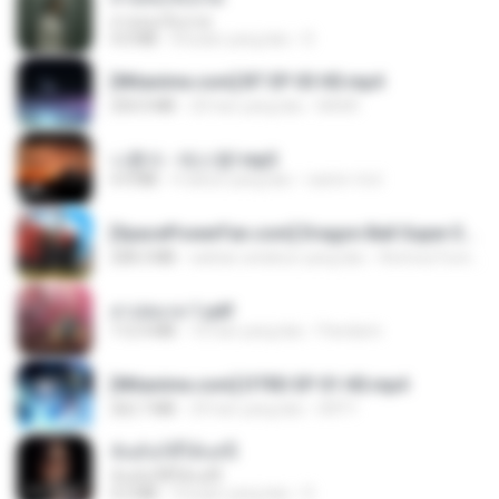
สายลมเจ็บปวด
4.0 MB
8 bulan yang lalu
D
[Witanime.com] BT EP 03 HD.mp4
250.0 MB
20 hari yang lalu
BAXK
나훈아 - 테스형!.mp3
4.4 MB
4 tahun yang lalu
castor-trot
[SpacePowerFan.com] Dragon Ball Super EP1 480p.mp4
208.3 MB
sekitar setahun yang lalu
AnimezToon.com
สาปสมรส 1.pdf
112.4 MB
16 hari yang lalu
Pandarin
[Witanime.com] DTRD EP 01 HD.mp4
262.7 MB
29 hari yang lalu
DRTY
ฉันมันก็ดีได้แค่นี้
ฉันมันก็ดีได้แค่นี้
4.2 MB
9 bulan yang lalu
D