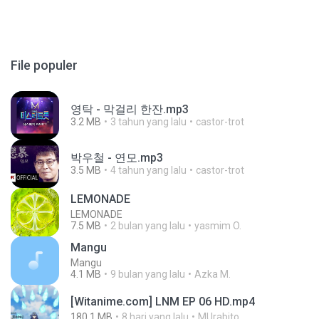
File populer
영탁 - 막걸리 한잔.mp3
3.2 MB
3 tahun yang lalu
castor-trot
박우철 - 연모.mp3
3.5 MB
4 tahun yang lalu
castor-trot
LEMONADE
LEMONADE
7.5 MB
2 bulan yang lalu
yasmim O.
Mangu
Mangu
4.1 MB
9 bulan yang lalu
Azka M.
[Witanime.com] LNM EP 06 HD.mp4
180.1 MB
8 hari yang lalu
MUrabito