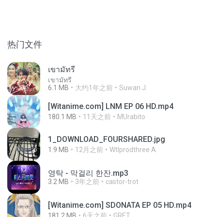
热门文件
เขามัทรี
เขามัทรี
6.1 MB
大约1年之前
Suwan J.
[Witanime.com] LNM EP 06 HD.mp4
180.1 MB
11天之前
MUrabito
1_DOWNLOAD_FOURSHARED.jpg
1.9 MB
12月之前
Wtlprodthree A.
영탁 - 막걸리 한잔.mp3
3.2 MB
3年之前
castor-trot
[Witanime.com] SDONATA EP 05 HD.mp4
181.2 MB
6天之前
GRET