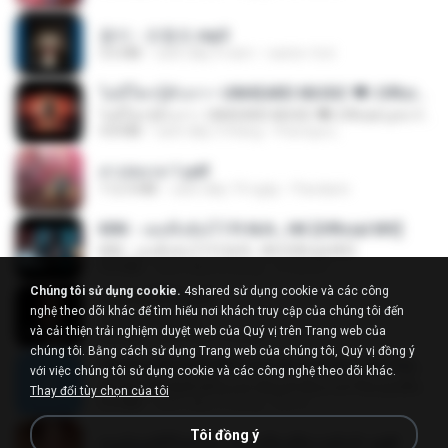
옹이 - 조항조.mp3
3.6 MB
cách đây 4 năm
castor-trot
ไม่มีใครรู้ตัวเรา– UNHEARD MUSIC 🖤| Official Lyric Video | เพลงสู้ชีวิต
ไม่มีใครรู้ตัวเรา– UNHEARD MUSIC 🖤| Official Lyric Video | เพลงสู้ชีวิต
4.8 MB
cách đây 3 tháng
Peeraya L.
สาปสมรส 1.pdf
112.4 MB
cách đây 19 ngày
Pandarin
KRK - เธอทิ้งฉันไว้ Ft.N/A , HK [Official MV]
KRK - เธอทิ้งฉันไว้ Ft.N/A , HK [Official MV]
4.6 MB
cách đây 8 tháng
นวมินทร์
Chúng tôi sử dụng cookie.
4shared sử dụng cookie và các công
ฉันมันก็ดีได้แค่นี้
nghệ theo dõi khác để tìm hiểu nơi khách truy cập của chúng tôi đến
ฉันมันก็ดีได้แค่นี้
và cải thiện trải nghiệm duyệt web của Quý vị trên Trang web của
4.2 MB
cách đây 9 tháng
D
chúng tôi. Bằng cách sử dụng Trang web của chúng tôi, Quý vị đồng ý
ເຊົາຮ້ອງເຖົ້າຊິເອົາທໍ່ໃດ (เซาฮ้องเถ้าสิเอาเท่าใด) ບຸນເກີດ ຫນູຫ່ວງ ft. ໂສພາ ຈຸນທະລາ
với việc chúng tôi sử dụng cookie và các công nghệ theo dõi khác.
ເຊົາຮ້ອງເຖົ້າຊິເອົາທໍ່ໃດ (เซาฮ้องเถ้าสิเอาเท่าใด) ບຸນເກີດ ຫນູຫ່ວງ ft. ໂສພາ ຈຸນທະລາ
Thay đổi tùy chọn của tôi
6.0 MB
cách đây 2 tháng
But G.
Tôi đồng ý
หนูน้อยสู้ชีวิตกับภารกิจเลี้ยงพี่ชายทั้งห้า.pdf