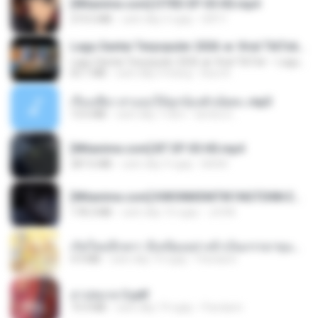
[Witanime.com] DTRD EP 05 HD.mp4
219.5 MB
cách đây 5 ngày
DRTY
Lagu Santai Terpopuler 2026 🔥 Viral TikTok — Lagu Pop Indonesia Terbaru & Paling Hits 2026
Lagu Santai Terpopuler 2026 🔥 Viral TikTok — Lagu Pop Indonesia Terbaru & Paling Hits 2026
65.1 MB
cách đây 4 tháng
Azis N.
เรื่องเสียว สาแอบให้ลูกน้องผัวเย็ดคะ.mp3
13.6 MB
cách đây 7 năm
lambcr2 ..
[Witanime.com] BT EP 05 HD.mp4
287.6 MB
cách đây 9 ngày
BAXK
[Witanime.com] KWONMSNITIK1NGTDNN EP 05 HD.mp4
178.3 MB
cách đây 10 ngày
JUVIA
เกิดใหม่อีกครา อี๋เหนียงอย่างข้าเป็นภรรยาขุนนาง 1_ST.pdf
4.9 MB
cách đây 19 ngày
Pandarin
สาปสมรส 3.pdf
73.4 MB
cách đây 19 ngày
Pandarin