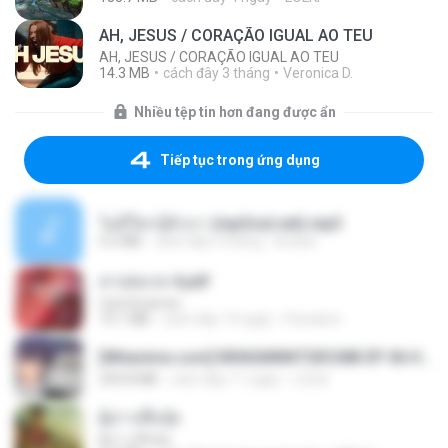
AH, JESUS / CORAÇÃO IGUAL AO TEU
AH, JESUS / CORAÇÃO IGUAL AO TEU
14.3 MB
cách đây 3 tháng
Veronica D.
Nhiều tệp tin hơn đang được ẩn
Tiếp tục trong ứng dụng
ไม่มีใครรู้ตัวเรา (mp3cut.net).mp3
4.2 MB
cách đây 3 tháng
Kratae
สาปสมรส 4.pdf
CamScanner
73.1 MB
cách đây 19 ngày
Pandarin
[Witanime.com] RKNGMNNTSRCMB EP 06 HD.mp4
294.8 MB
cách đây 11 ngày
LOLKI
ผู้บ่าวเสื้อปุ๋ย
ผู้บ่าวเสื้อปุ๋ย