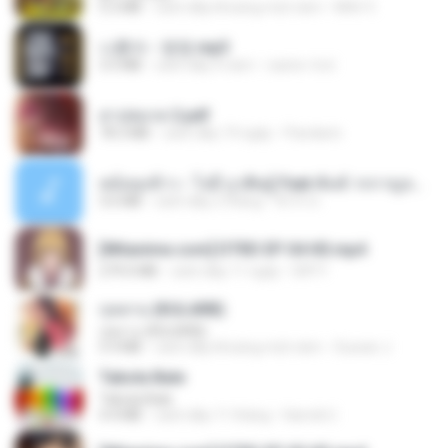
5.2 MB
cách đây khoảng một năm
Mith 9.
나훈아 - 영영.mp3
3.5 MB
cách đây 4 năm
castor-trot
สาปสมรส 2.pdf
78.3 MB
cách đây 19 ngày
Pandarin
หม้อหุงข้าว - โจอี้ ภูวศิษฐ์ Feat.พั้นช์ วรกาญจน์-315237.mp3
3.6 MB
cách đây 2 tháng
จิ๊กโก๋ ส.
[Witanime.com] DTRD EP 04 HD.mp4
279.0 MB
cách đây 11 ngày
DRTY
กุหลาบ (KULARB)
กุหลาบ (KULARB)
5.9 MB
cách đây khoảng một năm
Suwan J.
Tabola Bale
Tabola Bale
4.4 MB
cách đây 11 tháng
Hamdi U.