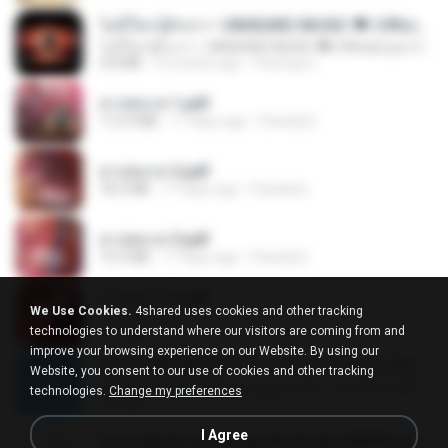
ไม่มีใครรู้ตัวเรา– UNHEARD MUSIC 🖤| Official Lyric Video | เพลงสู้ชีวิต
ไม่มีใครรู้ตัวเรา– UNHEARD MUSIC 🖤| Official Lyric Video | เพลงสู้ชีวิต
4.8 MB
3 months ago
Peeraya L.
สาปสมรส 1.pdf
112.4 MB
17 days ago
Pandarin
สาปสมรส 2.pdf
78.3 MB
17 days ago
Pandarin
สาปสมรส 3.pdf
73.4 MB
17 days ago
Pandarin
สาปสมรส 4.pdf
We Use Cookies.
4shared uses cookies and other tracking
CamScanner
technologies to understand where our visitors are coming from and
73.1 MB
17 days ago
Pandarin
improve your browsing experience on our Website. By using our
ເຊົາຮ້ອງເຖົ້າຊິເອົາທໍ່ໃດ (เซาฮ้องเถ้าสิเอาเท่าใด) ບຸນເກີດ ຫນູຫ່ວງ ft. ໂສພາ ຈຸນທະລາ
Website, you consent to our use of cookies and other tracking
ເຊົາຮ້ອງເຖົ້າຊິເອົາທໍ່ໃດ (เซาฮ้องเถ้าสิเอาเท่าใด) ບຸນເກີດ ຫນູຫ່ວງ ft. ໂສພາ ຈຸນທະລາ
technologies.
Change my preferences
6.0 MB
2 months ago
But G.
I Agree
Tomodachi Life Living the Dream [NSP].torrent