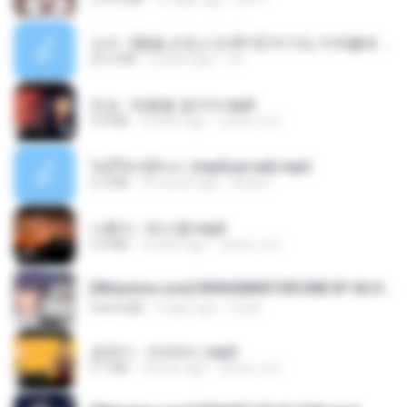
소이 - [펨돔,오컨,시오후키] 자기야, 미쳐볼래 #남성향 #ASMR #펨돔 #여공남수 #19금.mp3
20.0 MB
2 years ago
Jin
진성 - 태클을 걸지마.mp3
3.0 MB
4 years ago
castor-trot
ไม่มีใครรู้ตัวเรา (mp3cut.net).mp3
4.2 MB
3 months ago
Kratae
나훈아 - 테스형!.mp3
4.4 MB
4 years ago
castor-trot
[Witanime.com] RKNGMNNTSRCMB EP 06 HD.mp4
294.8 MB
9 days ago
LOLKI
금잔디 - 오라버니.mp3
3.1 MB
4 years ago
castor-trot