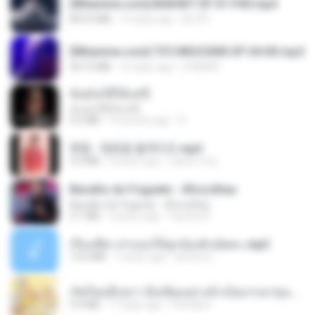
[Witanime.com] BSKHKT EP 01 FHD.mp4
853.0 MB
14 days ago
BLITR
[Witanime.com] TSTJWGCDMS EP 04 HD.mp4
567.0 MB
16 days ago
DOMISR
ฉันมันก็ดีได้แค่นี้
ฉันมันก็ดีได้แค่นี้
4.2 MB
9 months ago
D
현철 - 청춘을 돌려다오.mp3
3.3 MB
4 years ago
castor-trot
Barulho do Foguete - #Escolhas
Barulho do Foguete - #Escolhas
2.1 MB
2 years ago
Camila A.
เรื่องเสียว สาแอบให้ลูกน้องผัวเย็ดคะ.mp3
13.6 MB
7 years ago
lambcr2 ..
เกิดใหม่อีกครา อี๋เหนียงอย่างข้าเป็นภรรยาขุนนาง 1_ST.pdf
4.9 MB
17 days ago
Pandarin