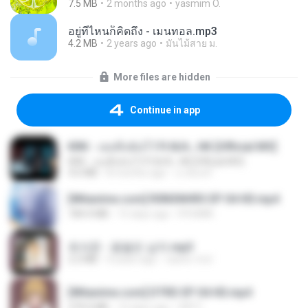
7.5 MB
2 months ago
yasmim O.
อยู่ที่ไหนก็คิดถึง - เมนทอล.mp3
4.2 MB
2 years ago
มันไม้สาย ม.
More files are hidden
Continue in app
KRK - เธอทิ้งฉันไว้ Ft.N/A , HK [Official MV]
KRK - เธอทิ้งฉันไว้ Ft.N/A , HK [Official MV]
4.6 MB
8 months ago
นวมินทร์
[Witanime.com] R0NSNHRS EP 04 HD.mp4
184.4 MB
15 days ago
RYUMIN
최석준 - 꽃을든 남자.mp3
2.2 MB
4 years ago
castor-trot
[Witanime.com] DTRD EP 04 HD.mp4
279.0 MB
10 days ago
DRTY