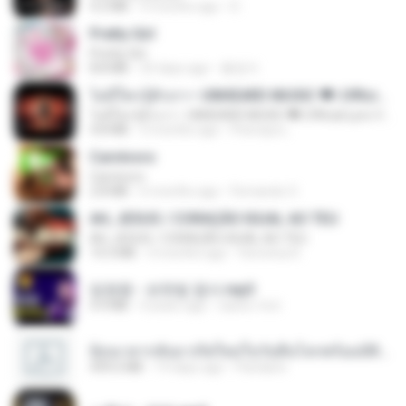
4.2 MB
9 months ago
D
Pretty Girl
Pretty Girl
8.8 MB
25 days ago
황영지
ไม่มีใครรู้ตัวเรา– UNHEARD MUSIC 🖤| Official Lyric Video | เพลงสู้ชีวิต
ไม่มีใครรู้ตัวเรา– UNHEARD MUSIC 🖤| Official Lyric Video | เพลงสู้ชีวิต
4.8 MB
3 months ago
Peeraya L.
Carnívoro
Carnívoro
2.8 MB
6 months ago
Fernando O.
AH, JESUS / CORAÇÃO IGUAL AO TEU
AH, JESUS / CORAÇÃO IGUAL AO TEU
14.3 MB
3 months ago
Veronica D.
임영웅 - 보랏빛 엽서.mp3
4.4 MB
4 years ago
castor-trot
ย้อนเวลากลับมาเกิดใหม่ในวันสิ้นโลกพร้อมมิติส่วนตัว 1-443 [จบ] - 揍趴长颈鹿.pdf
499.6 MB
19 days ago
Pandarin