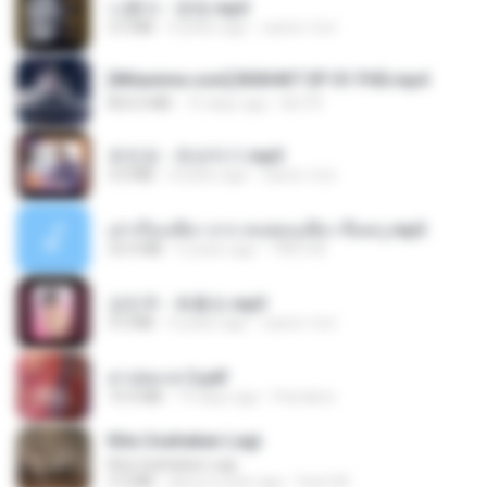
나훈아 - 영영.mp3
3.5 MB
4 years ago
castor-trot
[Witanime.com] BSKHKT EP 01 FHD.mp4
853.0 MB
15 days ago
BLITR
유진표 - 천년지기.mp3
3.0 MB
4 years ago
castor-trot
เล่าเรื่องเสียว จาก คนชอบเสียว ขึ้นครู.mp3
33.4 MB
5 years ago
TNP2 M.
강민주 - 회룡포.mp3
3.5 MB
4 years ago
castor-trot
สาปสมรส 3.pdf
73.4 MB
19 days ago
Pandarin
Kita Usahakan Lagi
Kita Usahakan Lagi
3.3 MB
about a year ago
Fazri M.