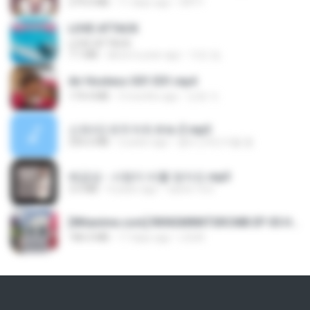
279.0 MB
11 days ago
DRTY
LOVE ATTACK
LOVE ATTACK
7.1 MB
about a year ago
지빈 임.
Air Hostess S01 E01.mp4
174.4 MB
3 months ago
민호 이.
신유리) 유두자위 A to Z.mp3
256.6 MB
2 years ago
좀비고4인커플 좀.
배금성 - 사랑이 비를 맞아요.mp3
3.5 MB
4 years ago
castor-trot
[Witanime.com] RKNGMNNTSRCMB EP 05 HD.mp4
186.0 MB
17 days ago
LOLKI