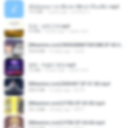
เมียน้อยเหงา พาเสียวค่ะ18+เล่าเรื่องเสียว.mp3
14.2 MB
7 years ago
อมรพันธ์ จ.
진성 - 보릿고개.mp3
3.4 MB
4 years ago
castor-trot
[Witanime.com] RKNGMNNTSRCMB EP 06 HD.mp4
294.8 MB
10 days ago
LOLKI
영탁 - 막걸리 한잔.mp3
3.2 MB
3 years ago
castor-trot
[Witanime.com] BSKHKT EP 01 HD.mp4
408.9 MB
15 days ago
BLITR
[Witanime.com] DTRD EP 03 HD.mp4
321.3 MB
18 days ago
DRTY
[Witanime.com] DTRD EP 04 HD.mp4