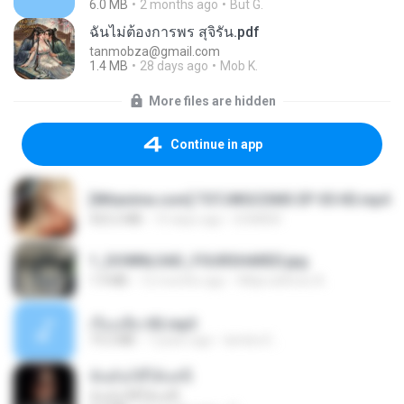
6.0 MB
2 months ago
But G.
ฉันไม่ต้องการพร สุจิรัน.pdf
tanmobza@gmail.com
1.4 MB
28 days ago
Mob K.
More files are hidden
Continue in app
[Witanime.com] TSTJWGCDMS EP 05 HD.mp4
423.2 MB
10 days ago
DOMISR
1_DOWNLOAD_FOURSHARED.jpg
1.9 MB
12 months ago
Wtlprodthree A.
เรื่องเสียว92.mp3
19.2 MB
7 years ago
lambcr2 ..
ฉันมันก็ดีได้แค่นี้
ฉันมันก็ดีได้แค่นี้