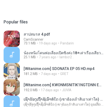
Popular files
สาปสมรส 4.pdf
CamScanner
73.1 MB
19 days ago
Pandarin
น้องหนิงโดนพ่อเลี้ยงเปิดซิงค่ะ18+เล่าเรื่องเสียว.mp3
25.1 MB
7 years ago
lambcr2 ..
[Witanime.com] SDONATA EP 05 HD.mp4
181.2 MB
7 days ago
GRET
[Witanime.com] KWONMSNITIK1NGTDNN EP 04 HD.mp4
192.0 MB
17 days ago
JUVIA
ເຊົາຮ້ອງເຖົ້າຊິເອົາທໍ່ໃດ (เซาฮ้องเถ้าสิเอาเท่าใด) ບຸນເກີດ ຫນູຫ່ວງ ft. ໂສພາ ຈຸນທະລາ
ເຊົາຮ້ອງເຖົ້າຊິເອົາທໍ່ໃດ (เซาฮ้องเถ้าสิเอาเท่าใด) ບຸນເກີດ ຫນູຫ່ວງ ft. ໂສພາ ຈຸນທະລາ