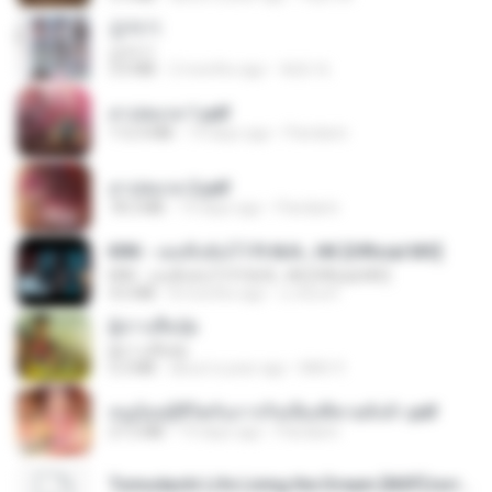
갑자기
갑자기
3.0 MB
2 months ago
복희 박.
สาปสมรส 1.pdf
112.4 MB
19 days ago
Pandarin
สาปสมรส 2.pdf
78.3 MB
19 days ago
Pandarin
KRK - เธอทิ้งฉันไว้ Ft.N/A , HK [Official MV]
KRK - เธอทิ้งฉันไว้ Ft.N/A , HK [Official MV]
4.6 MB
8 months ago
นวมินทร์
ผู้บ่าวเสื้อปุ๋ย
ผู้บ่าวเสื้อปุ๋ย
5.2 MB
about a year ago
Mith 9.
หนูน้อยสู้ชีวิตกับภารกิจเลี้ยงพี่ชายทั้งห้า.pdf
27.2 MB
19 days ago
Pandarin
Tomodachi Life Living the Dream [NSP].torrent