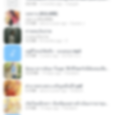
252 KB
2 months ago
margob
กุหลาบ (KULARB)
กุหลาบ (KULARB)
5.9 MB
about a year ago
Suwan J.
สายลมเจ็บปวด
สายลมเจ็บปวด
4.0 MB
8 months ago
D
อยู่ที่ไหนก็คิดถึง - เมนทอล.mp3
4.2 MB
2 years ago
มันไม้สาย ม.
ย้อนเวลากลับมาในยุค 70 ชีวิตครั้งนี้ฉันขอเลือกเอง จบ.pdf
32.8 MB
19 days ago
Pandarin
ฝ่าบาททรงพระเจริญหมื่นปี1.pdf
6.4 MB
about a year ago
Orasa K.
เกิดใหม่อีกครา อี๋เหนียงอย่างข้าเป็นภรรยาขุนนาง 1_ST.pdf
4.9 MB
19 days ago
Pandarin