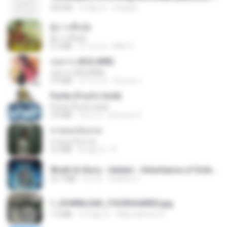
252 KB
2개월 전
margob
ผู้บ่าวเสื้อปุ๋ย
ผู้บ่าวเสื้อปุ๋ย
5.2 MB
약 1년 전
Mith 9.
กุหลาบ (KULARB)
กุหลาบ (KULARB)
5.9 MB
약 1년 전
Suwan J.
Pyrite (Fool's Gold)
Pyrite (Fool's Gold)
3.4 MB
12년 전
princess Y.
สายลมเจ็บปวด
สายลมเจ็บปวด
4.0 MB
8개월 전
D
Wrath & Glory - Aeldari - Inheritance of Embers.pdf
53.7 MB
2년 전
federico f
1_DOWNLOAD_FOURSHARED.jpg
1.9 MB
12개월 전
Wtlprodthree A.