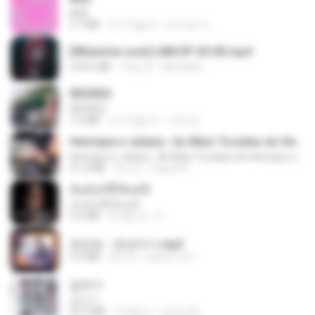
BAD
3.7 MB
약 1개월 전
문지영 여.
[Witanime.com] LNM EP 05 HD.mp4
218.6 MB
16일 전
MUrabito
REDRED
REDRED
7.2 MB
약 1개월 전
수혁 장.
Henrique e Juliano -As Mais Tocadas do Henrique e Juliano 2021 -Top Sertanejo 2021,Cd Completo 2021
Henrique e Juliano -As Mais Tocadas do Henrique e Juliano 2021 -Top Sertanejo 2021,Cd Completo 2021
51.4 MB
2년 전
raquel R.
ฉันมันก็ดีได้แค่นี้
ฉันมันก็ดีได้แค่นี้
4.2 MB
9개월 전
D
유진표 - 천년지기.mp3
3.0 MB
4년 전
castor-trot
갑자기
갑자기
23.9 MB
2개월 전
금금선화