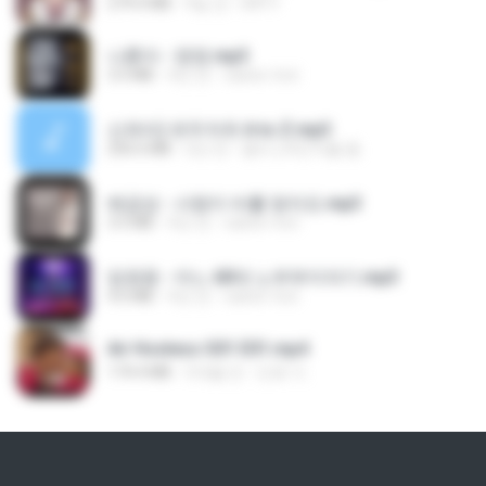
279.0 MB
9일 전
DRTY
나훈아 - 영영.mp3
3.5 MB
4년 전
castor-trot
신유리) 유두자위 A to Z.mp3
256.6 MB
2년 전
좀비고4인커플 좀.
배금성 - 사랑이 비를 맞아요.mp3
3.5 MB
4년 전
castor-trot
임영웅 - 어느 60대 노부부이야기.mp3
4.6 MB
4년 전
castor-trot
Air Hostess S01 E01.mp4
174.4 MB
3개월 전
민호 이.