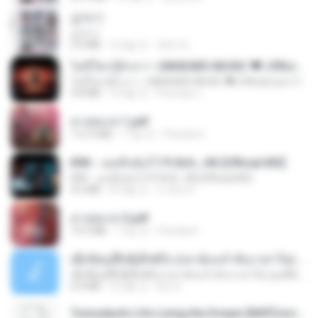
갑자기
갑자기
3.0 MB
2개월 전
복희 박.
ไม่มีใครรู้ตัวเรา– UNHEARD MUSIC 🖤| Official Lyric Video | เพลงสู้ชีวิต
ไม่มีใครรู้ตัวเรา– UNHEARD MUSIC 🖤| Official Lyric Video | เพลงสู้ชีวิต
4.8 MB
3개월 전
Peeraya L.
สาปสมรส 1.pdf
112.4 MB
17일 전
Pandarin
KRK - เธอทิ้งฉันไว้ Ft.N/A , HK [Official MV]
KRK - เธอทิ้งฉันไว้ Ft.N/A , HK [Official MV]
4.6 MB
8개월 전
นวมินทร์
สาปสมรส 3.pdf
73.4 MB
17일 전
Pandarin
ເຊົາຮ້ອງເຖົ້າຊິເອົາທໍ່ໃດ (เซาฮ้องเถ้าสิเอาเท่าใด) ບຸນເກີດ ຫນູຫ່ວງ ft. ໂສພາ ຈຸນທະລາ
ເຊົາຮ້ອງເຖົ້າຊິເອົາທໍ່ໃດ (เซาฮ้องเถ้าสิเอาเท่าใด) ບຸນເກີດ ຫນູຫ່ວງ ft. ໂສພາ ຈຸນທະລາ
6.0 MB
2개월 전
But G.
Tomodachi Life Living the Dream [NSP].torrent