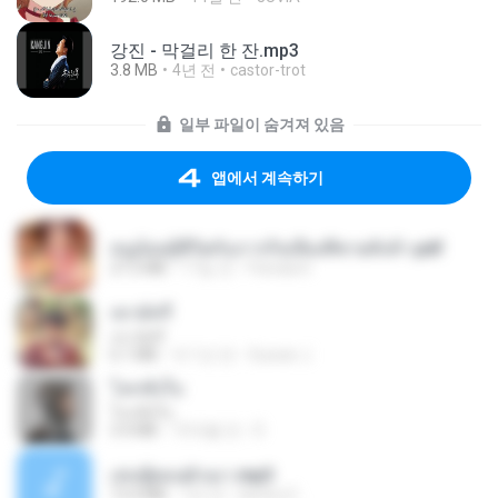
강진 - 막걸리 한 잔.mp3
3.8 MB
4년 전
castor-trot
일부 파일이 숨겨져 있음
앱에서 계속하기
หนูน้อยสู้ชีวิตกับภารกิจเลี้ยงพี่ชายทั้งห้า.pdf
27.2 MB
17일 전
Pandarin
เขามัทรี
เขามัทรี
6.1 MB
약 1년 전
Suwan J.
โลกทั้งใบ
โลกทั้งใบ
3.4 MB
10개월 전
D
เล่นชู้ตอนผัวเมา.mp3
13.4 MB
7년 전
lambcr2 ..