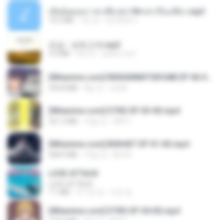
เมียน้อยเหงา พาเสียวค่ะ18+เล่าเรื่องเสียว.mp3
14.2 MB
7년 전
อมรพันธ์ จ.
진성 - 보릿고개.mp3
3.4 MB
4년 전
castor-trot
[Witanime.com] RKNGMNNTSRCMB EP 06 HD.mp4
294.8 MB
8일 전
LOLKI
[Witanime.com] DTRD EP 03 HD.mp4
321.3 MB
16일 전
DRTY
[Witanime.com] BSKHKT EP 01 HD.mp4
408.9 MB
13일 전
BLITR
LOVE ATTACK
LOVE ATTACK
7.1 MB
약 1년 전
지빈 임.
[Witanime.com] DTRD EP 04 HD.mp4