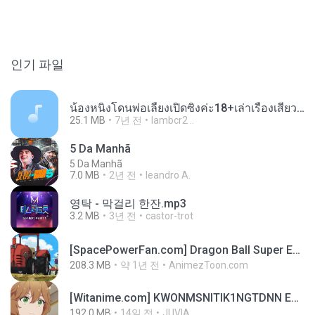
인기 파일
น้องหนิงโดนพ่อเลี้ยงเปิดซิงค่ะ18+เล่าเรื่องเสียว.mp3
25.1 MB
7년 전
lambcr2 ..
5 Da Manhã
5 Da Manhã
7.0 MB
2년 전
leandro A.
영탁 - 막걸리 한잔.mp3
3.2 MB
3년 전
castor-trot
[SpacePowerFan.com] Dragon Ball Super EP1 480p.mp4
208.3 MB
약 1년 전
AnimezToon.com
[Witanime.com] KWONMSNITIK1NGTDNN EP 04 HD.mp4
192.0 MB
14일 전
JUVIA