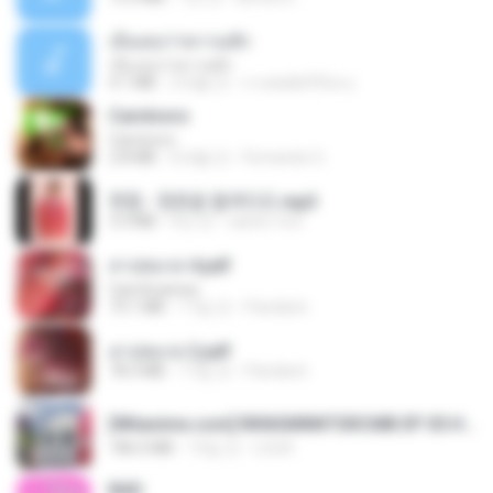
เอิ้นเธอว่าความฮัก
เอิ้นเธอว่าความฮัก
4.1 MB
2개월 전
ถามพ่อ&#39;พ ม.
Carnívoro
Carnívoro
2.8 MB
6개월 전
Fernando O.
현철 - 청춘을 돌려다오.mp3
3.3 MB
4년 전
castor-trot
สาปสมรส 4.pdf
CamScanner
73.1 MB
17일 전
Pandarin
สาปสมรส 2.pdf
78.3 MB
17일 전
Pandarin
[Witanime.com] RKNGMNNTSRCMB EP 05 HD.mp4
186.0 MB
15일 전
LOLKI
BAD