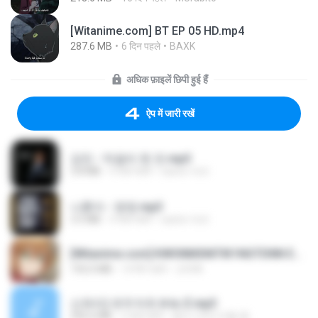
[Witanime.com] BT EP 05 HD.mp4
287.6 MB
6 दिन पहले
BAXK
अधिक फ़ाइलें छिपी हुई हैं
ऐप में जारी रखें
강진 - 막걸리 한 잔.mp3
3.8 MB
4 साल पहले
castor-trot
나훈아 - 영영.mp3
3.5 MB
4 साल पहले
castor-trot
[Witanime.com] KWONMSNITIK1NGTDNN EP 04 HD.mp4
192.0 MB
14 दिन पहले
JUVIA
신유리) 유두자위 A to Z.mp3
256.6 MB
2 साल पहले
좀비고4인커플 좀.