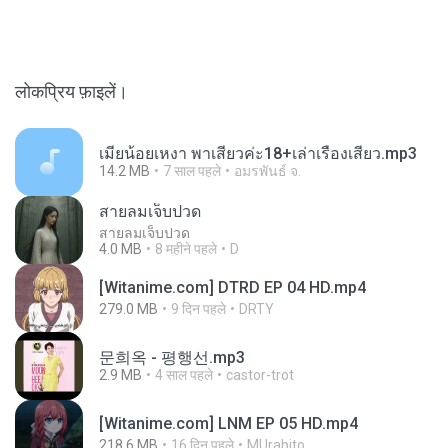
लोकप्रिय फ़ाइलें।
เมียน้อยเหงา พาเสียวค่ะ18+เล่าเรื่องเสียว.mp3
14.2 MB
7 साल पहले
อมรพันธ์ จ.
สายลมเจ็บปวด
สายลมเจ็บปวด
4.0 MB
8 महीने पहले
D
[Witanime.com] DTRD EP 04 HD.mp4
279.0 MB
9 दिन पहले
DRTY
문희옥 - 평행선.mp3
2.9 MB
4 साल पहले
castor-trot
[Witanime.com] LNM EP 05 HD.mp4
218.6 MB
16 दिन पहले
MUrabito