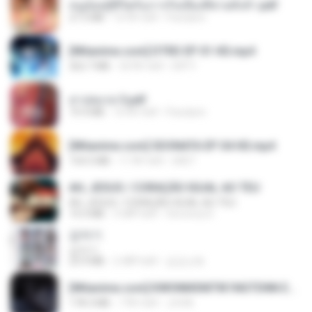
หนูน้อยสู้ชีวิตกับภารกิจเลี้ยงพี่ชายทั้งห้า.pdf
27.2 MB
16 दिन पहले
Pandarin
[Witanime.com] DTRD EP 01 HD.mp4
262.7 MB
30 दिन पहले
DRTY
สาปสมรส 3.pdf
73.4 MB
16 दिन पहले
Pandarin
[Witanime.com] SDONATA EP 04 HD.mp4
154.5 MB
11 दिन पहले
GRET
AH, JESUS / CORAÇÃO IGUAL AO TEU
AH, JESUS / CORAÇÃO IGUAL AO TEU
14.3 MB
3 महीने पहले
Veronica D.
갑자기
갑자기
23.9 MB
2 महीने पहले
금금선화
[Witanime.com] KWONMSNITIK1NGTDNN EP 05 HD.mp4
178.3 MB
7 दिन पहले
JUVIA