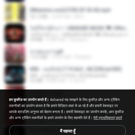
[Witanime.com] DTRD EP 03 HD.mp4
321.3 MB
16 दिन पहले
DRTY
ไม่มีใครรู้ตัวเรา– UNHEARD MUSIC 🖤| Official Lyric Video | เพลงสู้ชีวิต
ไม่มีใครรู้ตัวเรา– UNHEARD MUSIC 🖤| Official Lyric Video | เพลงสู้ชีวิต
4.8 MB
3 महीने पहले
Peeraya L.
สาปสมรส 1.pdf
112.4 MB
16 दिन पहले
Pandarin
KRK - เธอทิ้งฉันไว้ Ft.N/A , HK [Official MV]
KRK - เธอทิ้งฉันไว้ Ft.N/A , HK [Official MV]
4.6 MB
8 महीने पहले
นวมินทร์
สาปสมรส 2.pdf
78.3 MB
16 दिन पहले
Pandarin
हम कुकीज़ का उपयोग करते हैं।
4shared यह समझने के लिए कुकीज़ और अन्य ट्रैकिंग
तकनीकों का उपयोग करता है कि हमारे विज़िटर कहां से आ रहे हैं और हमारी वेबसाइट पर
สาปสมรส 4.pdf
आपके ब्राउज़िंग अनुभव को बेहतर बनाता है। हमारी वेबसाइट का उपयोग करके, आप कुकीज़
CamScanner
और अन्य ट्रैकिंग तकनीकों के हमारे उपयोग के लिए सहमति देते हैं।
मेरी प्राथमिकताएं बदलें
73.1 MB
16 दिन पहले
Pandarin
ฉันมันก็ดีได้แค่นี้
मैं सहमत हूँ