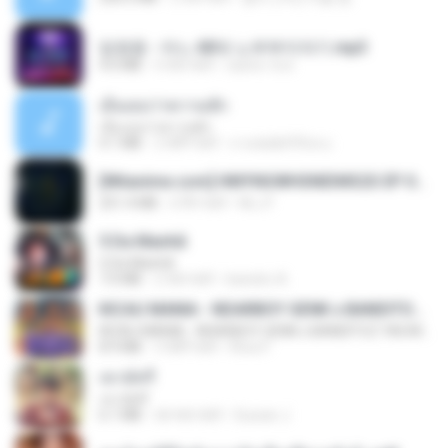
임영웅 - 어느 60대 노부부이야기.mp3
4.6 MB
4 साल पहले
castor-trot
เอิ้นเธอว่าความฮัก
เอิ้นเธอว่าความฮัก
4.1 MB
2 महीने पहले
ถามพ่อ&#39;พ ม.
[Witanime.com] HMYNGWHSNIDMS2S EP 05 HD.mp4
251.4 MB
6 दिन पहले
KILJY
5 Da Manhã
5 Da Manhã
7.0 MB
2 साल पहले
leandro A.
KICAU MANIA - NDARBOY GENK x BANDITOZ YAOW 86 (OFFICIAL LYRIC VIDEO) GAS POL NDANGAK
KICAU MANIA - NDARBOY GENK x BANDITOZ YAOW 86 (OFFICIAL LYRIC VIDEO) GAS POL NDANGAK
8.9 MB
3 महीने पहले
Rina P.
เขามัทรี
เขามัทรี
6.1 MB
एक साल पहले
Suwan J.