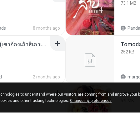
73.1 MB
ads
8 months ago
Panda
ເຊົາຮ້ອງເຖົ້າຊິເອົາທໍ່ໃດ (เซาฮ้องเถ้าสิเอาเท่าใด) ບຸນເກີດ ຫນູຫ່ວງ ft. ໂສພາ ຈຸນທະລາ
252 KB
d
2 months ago
marg
กุหลาบ
chnologies to understand where our visitors are coming from and improve your 
5.9 MB
cookies and other tracking technologies.
Change my preferences
ks
about a year ago
Suwan