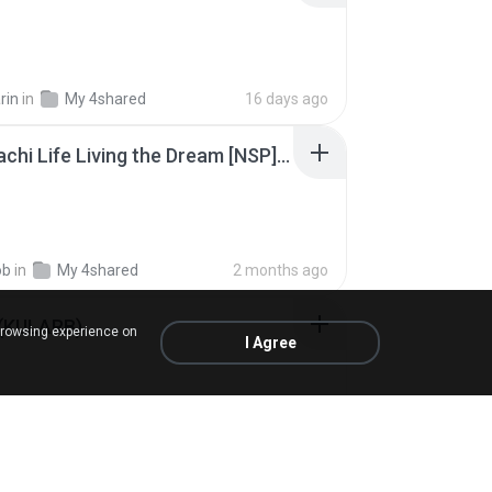
rin
in
My 4shared
16 days ago
Tomodachi Life Living the Dream [NSP].torrent
ob
in
My 4shared
2 months ago
 (KULARB)
browsing experience on
I Agree
 J.
in
เพลง
about a year ago