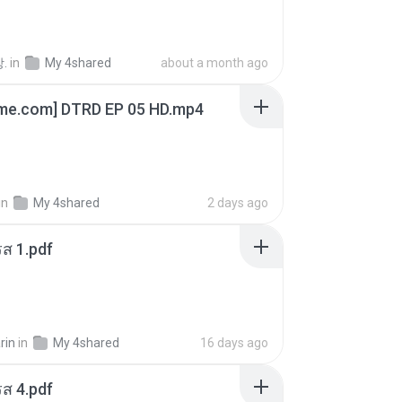
.
in
My 4shared
about a month ago
ime.com] DTRD EP 05 HD.mp4
in
My 4shared
2 days ago
ส 1.pdf
rin
in
My 4shared
16 days ago
ส 4.pdf