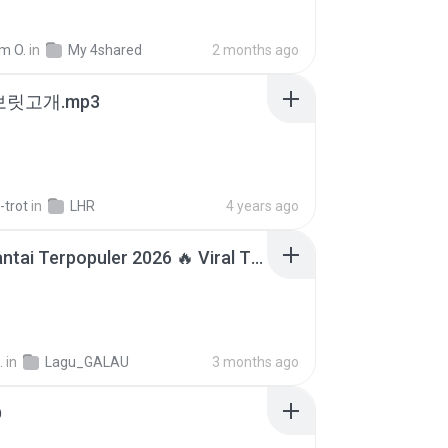
m O.
in
My 4shared
2 months ago
 보릿고개.mp3
-trot
in
LHR
4 years ago
Lagu Santai Terpopuler 2026 🔥 Viral TikTok — Lagu Pop Indonesia Terbaru & Paling Hits 2026
.
in
Lagu_GALAU
3 months ago
D