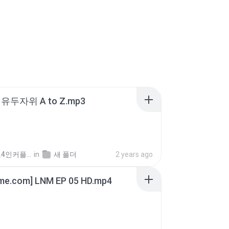
유두자위 A to Z.mp3
좀비고4인커플 좀.
in
새 폴더
2 years ago
ime.com] LNM EP 05 HD.mp4