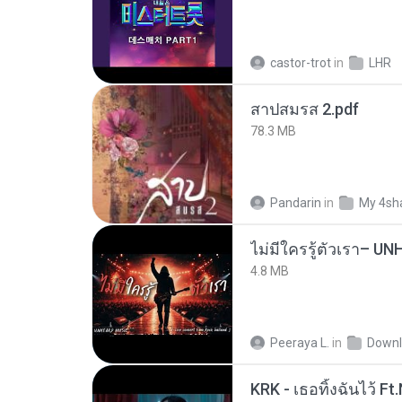
castor-trot
in
LHR
สาปสมรส 2.pdf
78.3 MB
Pandarin
in
My 4sh
4.8 MB
Peeraya L.
in
Downl