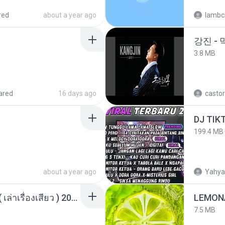
red
about a year ago
lambcr
강진 - 
3.8 MB
ared
16 days ago
castor
199.4 MB
about a year ago
Yahya
เพื่อนพี่ ช่วยทำให้เสด ( เล่าเรื่องเสียว ) 201.mp3
LEMON
7.5 MB