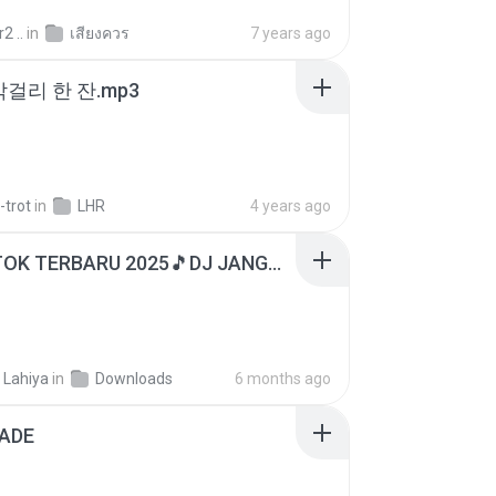
2 ..
in
เสียงควร
7 years ago
막걸리 한 잔.mp3
-trot
in
LHR
4 years ago
DJ TIKTOK TERBARU 2025🎵DJ JANGAN TUNGGU LAMA LAMA NANTI LAMA LAMA 🎵DJ SEDIA AKU SEBELUM HUJAN
 Lahiya
in
Downloads
6 months ago
ADE