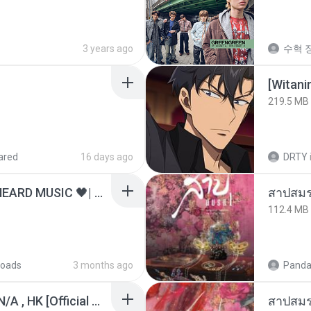
3 years ago
수혁 장
[Witan
219.5 MB
ared
16 days ago
DRTY
ไม่มีใครรู้ตัวเรา– UNHEARD MUSIC 🖤| Official Lyric Video | เพลงสู้ชีวิต
สาปสมร
112.4 MB
oads
3 months ago
Panda
KRK - เธอทิ้งฉันไว้ Ft.N/A , HK [Official MV]
สาปสมร