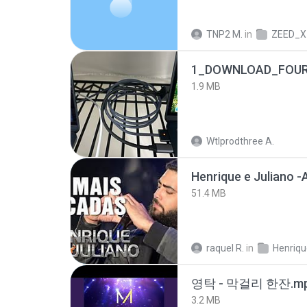
TNP2 M.
in
ZEED_X
1_DOWNLOAD_FOUR
1.9 MB
Wtlprodthree A.
51.4 MB
raquel R.
in
영탁 - 막걸리 한잔.m
3.2 MB