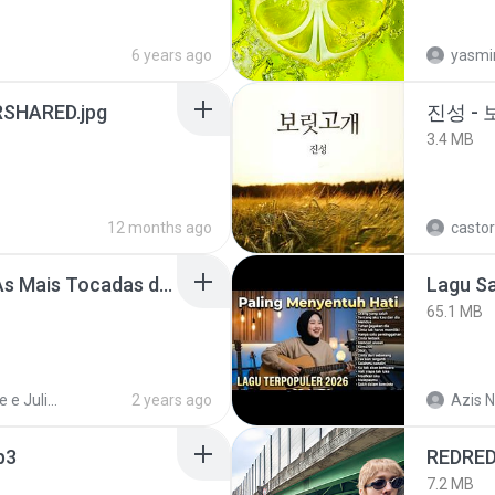
6 years ago
yasmi
SHARED.jpg
진성 -
3.4 MB
12 months ago
castor
Henrique e Juliano -As Mais Tocadas do Henrique e Juliano 2021 -Top Sertanejo 2021,Cd Completo 2021
65.1 MB
Henrique e Juliano
2 years ago
Azis N
p3
REDRE
7.2 MB