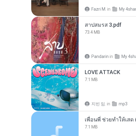
Fazri M.
in
My 4sha
สาปสมรส 3.pdf
73.4 MB
Pandarin
in
My 4sh
LOVE ATTACK
7.1 MB
지빈 임.
in
mp3
7.1 MB