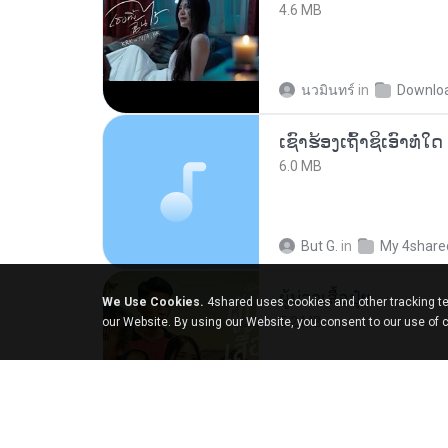
4.6 MB
นวมินทร์
in
Downlo
6.0 MB
But G.
in
My 4share
ผู้บ่าวเสื้อปุ๋ย
We Use Cookies.
4shared uses cookies and other tracking te
5.2 MB
our Website. By using our Website, you consent to our use of 
Mith 9.
in
Liked trac