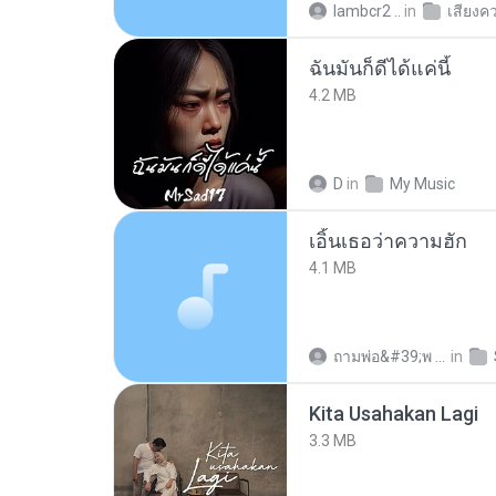
lambcr2 ..
in
เสียงค
ฉันมันก็ดีได้แค่นี้
4.2 MB
D
in
My Music
เอิ้นเธอว่าความฮัก
4.1 MB
ถามพ่อ&#39;พ ม.
in
Kita Usahakan Lagi
3.3 MB