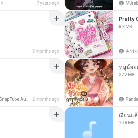
วร
7 years ago
MUrab
Pretty G
8.8 MB
9 months ago
황영
27.2 MB
SnapTube Audio
2 months ago
Panda
เงี่ยนแ
10.8 MB