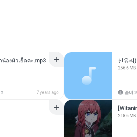
ูกน้องผัวเย็ดคะ.mp3
신유리) 
256.6 MB
วร
7 years ago
[Witan
218.6 MB