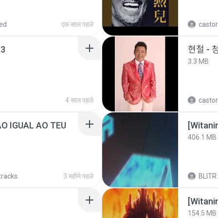
ed
एक साल पहले
castor
3
현철 - 
3.3 MB
4 साल पहले
castor
ÃO IGUAL AO TEU
[Witan
406.1 MB
tracks
3 महीने पहले
BLITR
[Witan
154.5 MB