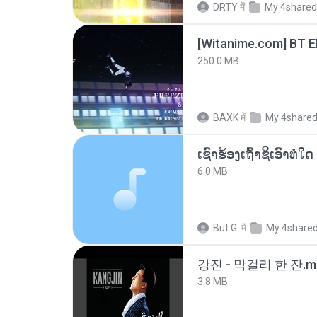
DRTY
में
My 4shared
[Witanime.com] BT 
250.0 MB
BAXK
में
My 4share
6.0 MB
But G.
में
My 4share
강진 - 막걸리 한 잔.m
3.8 MB