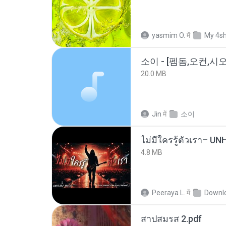
yasmim O.
में
My 4s
20.0 MB
Jin
में
소이
4.8 MB
Peeraya L.
में
Downl
สาปสมรส 2.pdf