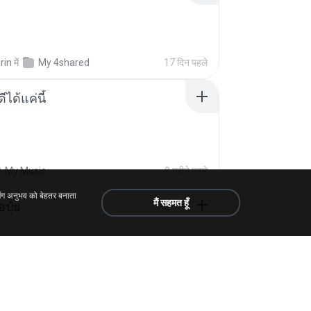
rin
में
My 4shared
17 दिन पहले
ีได้แค่นี้
My Music
9 महीने पहले
िंग अनुभव को बेहतर बनाता
मैं सहमत हूँ
้อปุ๋ย
.
में
Liked tracks
एक साल पहले