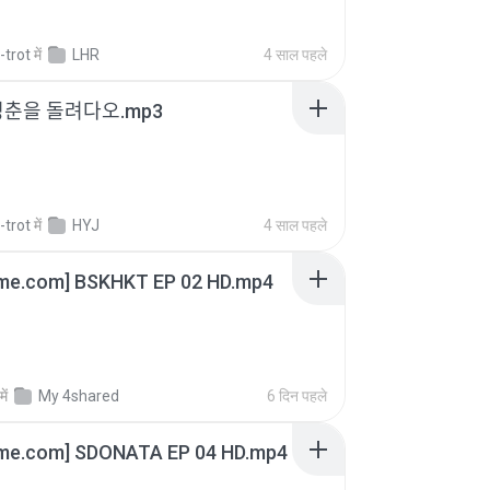
-trot
में
LHR
4 साल पहले
청춘을 돌려다오.mp3
-trot
में
HYJ
4 साल पहले
ime.com] BSKHKT EP 02 HD.mp4
में
My 4shared
6 दिन पहले
ime.com] SDONATA EP 04 HD.mp4