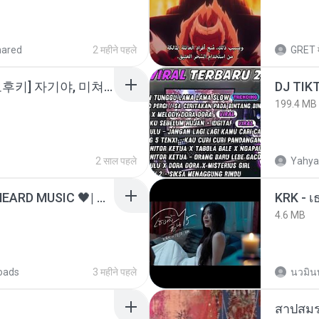
hared
2 महीने पहले
GRET
소이 - [펨돔,오컨,시오후키] 자기야, 미쳐볼래 #남성향 #ASMR #펨돔 #여공남수 #19금.mp3
199.4 MB
2 साल पहले
Yahya
ไม่มีใครรู้ตัวเรา– UNHEARD MUSIC 🖤| Official Lyric Video | เพลงสู้ชีวิต
4.6 MB
oads
3 महीने पहले
นวมิน
สาปสมร