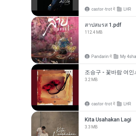
castor-trot
में
LHR
สาปสมรส 1.pdf
112.4 MB
Pandarin
में
My 4sha
조승구 - 꽃바람 여인.
3.2 MB
castor-trot
में
LHR
Kita Usahakan Lagi
3.3 MB