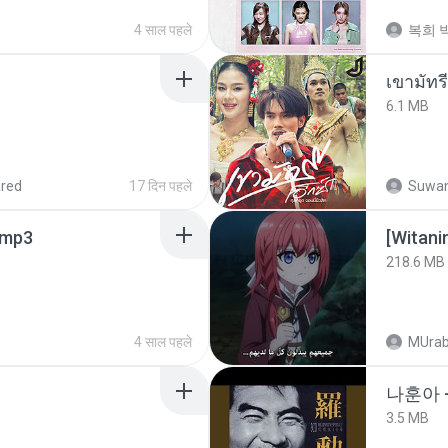
4 साल पहले
복희 박
เขามัทรี
6.1 MB
red
17 दिन पहले
Suwan
mp3
[Witan
218.6 MB
4 साल पहले
MUrab
나훈아 -
3.5 MB