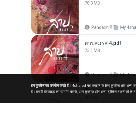
78.3 MB
Pandarin
में
My 4sha
สาปสมรส 4.pdf
73.1 MB
Pandarin
में
My 4sha
हम कुकीज़ का उपयोग करते हैं।
4shared यह समझने के लिए कुकीज़ और अन्य ट्रैकि
है। हमारी वेबसाइट का उपयोग करके, आप कुकीज़ और अन्य ट्रैकिंग तकनीकों के हमा
252 KB
margob
में
My 4sha