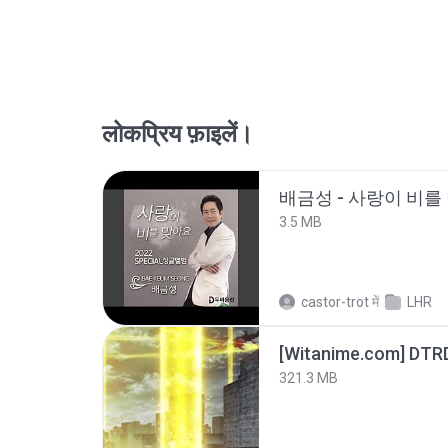
लोकप्रिय फ़ाइलें।
배금성 - 사랑이 비를 
3.5 MB
castor-trot
में
LHR
[Witanime.com] DTR
321.3 MB