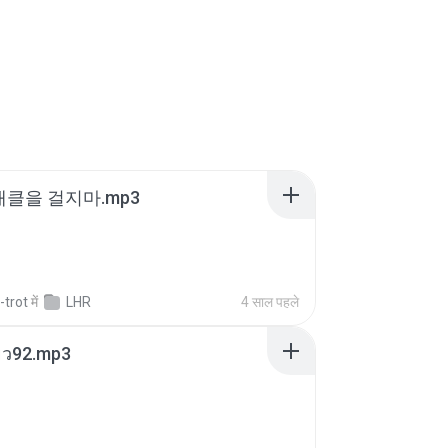
 태클을 걸지마.mp3
-trot
में
LHR
4 साल पहले
สียว92.mp3