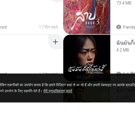
73.4 MB
red
17 दिन पहले
Panda
ฉันมันก็ด
4.2 MB
red
17 दिन पहले
D
में
ंग तकनीकों का उपयोग करता है कि हमारे विज़िटर कहां से आ रहे हैं और हमारी वेबसाइट पर आपके ब्राउज़
Tomodachi Life Living the Dream [NSP].torrent
ผู้บ่าวเสื
रे उपयोग के लिए सहमति देते हैं।
मेरी प्राथमिकताएं बदलें
5.2 MB
red
2 महीने पहले
Mith 9