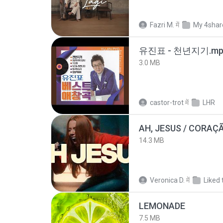
Fazri M.
में
My 4shar
유진표 - 천년지기.mp
3.0 MB
castor-trot
में
LHR
AH, JESUS / CORAÇ
14.3 MB
Veronica D.
में
Liked 
LEMONADE
7.5 MB