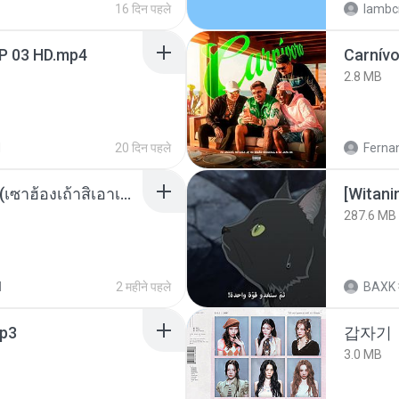
16 दिन पहले
lambcr
EP 03 HD.mp4
Carnív
2.8 MB
d
20 दिन पहले
Ferna
ເຊົາຮ້ອງເຖົ້າຊິເອົາທໍ່ໃດ (เซาฮ้องเถ้าสิเอาเท่าใด) ບຸນເກີດ ຫນູຫ່ວງ ft. ໂສພາ ຈຸນທະລາ
[Witan
287.6 MB
d
2 महीने पहले
BAXK
p3
갑자기
3.0 MB