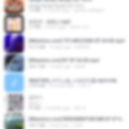
Apaga Apaga Apaga (Ao Vivo)
3.0 MB
6 months ago
aandre.rodrigues
문희옥 - 평행선.mp3
2.9 MB
4 years ago
castor-trot
[Witanime.com] TSTJWGCDMS EP 04 HD.mp4
567.0 MB
16 days ago
DOMISR
[Witanime.com] BT EP 04 HD.mp4
248.7 MB
14 days ago
BAXK
4b6d7436_바이노럴_사정컨트롤.mp4.m4a
278.6 MB
8 months ago
누빠 모.
갑자기
갑자기
3.0 MB
2 months ago
복희 박.
[Witanime.com] RKNGMNNTSRCMB EP 07 HD.mp4
183.7 MB
2 days ago
LOLKI