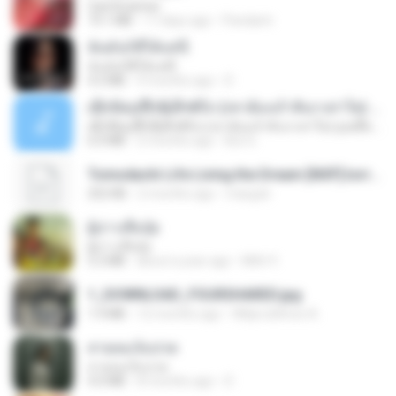
CamScanner
73.1 MB
17 days ago
Pandarin
ฉันมันก็ดีได้แค่นี้
ฉันมันก็ดีได้แค่นี้
4.2 MB
9 months ago
D
ເຊົາຮ້ອງເຖົ້າຊິເອົາທໍ່ໃດ (เซาฮ้องเถ้าสิเอาเท่าใด) ບຸນເກີດ ຫນູຫ່ວງ ft. ໂສພາ ຈຸນທະລາ
ເຊົາຮ້ອງເຖົ້າຊິເອົາທໍ່ໃດ (เซาฮ้องเถ้าสิเอาเท่าใด) ບຸນເກີດ ຫນູຫ່ວງ ft. ໂສພາ ຈຸນທະລາ
6.0 MB
2 months ago
But G.
Tomodachi Life Living the Dream [NSP].torrent
252 KB
2 months ago
margob
ผู้บ่าวเสื้อปุ๋ย
ผู้บ่าวเสื้อปุ๋ย
5.2 MB
about a year ago
Mith 9.
1_DOWNLOAD_FOURSHARED.jpg
1.9 MB
12 months ago
Wtlprodthree A.
สายลมเจ็บปวด
สายลมเจ็บปวด
4.0 MB
8 months ago
D