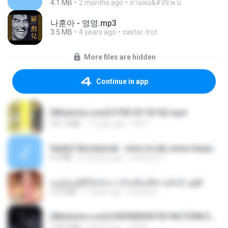
4.1 MB
2 months ago
ถามพ่อ&#39;พ ม.
나훈아 - 영영.mp3
3.5 MB
4 years ago
castor-trot
More files are hidden
Continue in app
[Witanime.com] DTRD EP 03 HD.mp4
321.3 MB
17 days ago
DRTY
Nadhif Basalamah - kota ini tak sama tanpamu (Official Lyric Video).mp3
4.2 MB
8 months ago
sukandar T.
หนูน้อยสู้ชีวิตกับภารกิจเลี้ยงพี่ชายทั้งห้า.pdf
27.2 MB
17 days ago
Pandarin
[Witanime.com] KWONMSNITIK1NGTDNN EP 05 HD.mp4
178.3 MB
8 days ago
JUVIA