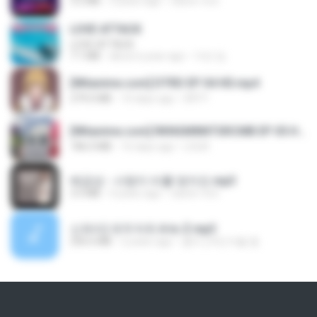
3.2 MB
3 years ago
castor-trot
LOVE ATTACK
LOVE ATTACK
7.1 MB
about a year ago
지빈 임.
[Witanime.com] DTRD EP 04 HD.mp4
279.0 MB
10 days ago
DRTY
[Witanime.com] RKNGMNNTSRCMB EP 05 HD.mp4
186.0 MB
16 days ago
LOLKI
배금성 - 사랑이 비를 맞아요.mp3
3.5 MB
4 years ago
castor-trot
신유리) 유두자위 A to Z.mp3
256.6 MB
2 years ago
좀비고4인커플 좀.