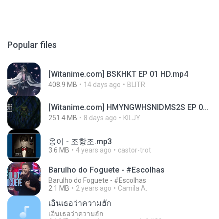
Popular files
[Witanime.com] BSKHKT EP 01 HD.mp4
408.9 MB
14 days ago
BLITR
[Witanime.com] HMYNGWHSNIDMS2S EP 05 HD.mp4
251.4 MB
8 days ago
KILJY
옹이 - 조항조.mp3
3.6 MB
4 years ago
castor-trot
Barulho do Foguete - #Escolhas
Barulho do Foguete - #Escolhas
2.1 MB
2 years ago
Camila A.
เอิ้นเธอว่าความฮัก
เอิ้นเธอว่าความฮัก