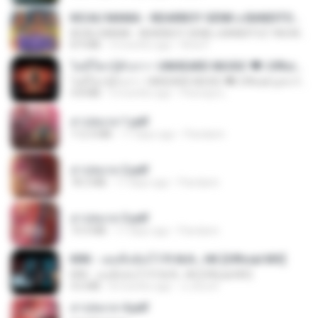
KICAU MANIA - NDARBOY GENK x BANDITOZ YAOW 86 (OFFICIAL LYRIC VIDEO) GAS POL NDANGAK
KICAU MANIA - NDARBOY GENK x BANDITOZ YAOW 86 (OFFICIAL LYRIC VIDEO) GAS POL NDANGAK
8.9 MB
3 months ago
Rina P.
ไม่มีใครรู้ตัวเรา– UNHEARD MUSIC 🖤| Official Lyric Video | เพลงสู้ชีวิต
ไม่มีใครรู้ตัวเรา– UNHEARD MUSIC 🖤| Official Lyric Video | เพลงสู้ชีวิต
4.8 MB
3 months ago
Peeraya L.
สาปสมรส 1.pdf
112.4 MB
17 days ago
Pandarin
สาปสมรส 2.pdf
78.3 MB
17 days ago
Pandarin
สาปสมรส 3.pdf
73.4 MB
17 days ago
Pandarin
KRK - เธอทิ้งฉันไว้ Ft.N/A , HK [Official MV]
KRK - เธอทิ้งฉันไว้ Ft.N/A , HK [Official MV]
4.6 MB
8 months ago
นวมินทร์
สาปสมรส 4.pdf