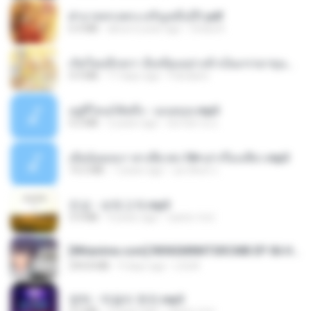
ฝ่าบาททรงพระเจริญหมื่นปี1.pdf
6.4 MB
about a year ago
Orasa K.
เกิดใหม่อีกครา อี๋เหนียงอย่างข้าเป็นภรรยาขุนนาง 1_ST.pdf
4.9 MB
17 days ago
Pandarin
อยู่ที่ไหนก็คิดถึง - เมนทอล.mp3
4.2 MB
2 years ago
มันไม้สาย ม.
เมียน้อยเหงา พาเสียวค่ะ18+เล่าเรื่องเสียว.mp3
14.2 MB
7 years ago
อมรพันธ์ จ.
진성 - 보릿고개.mp3
3.4 MB
4 years ago
castor-trot
[Witanime.com] RKNGMNNTSRCMB EP 06 HD.mp4
294.8 MB
9 days ago
LOLKI
영탁 - 막걸리 한잔.mp3