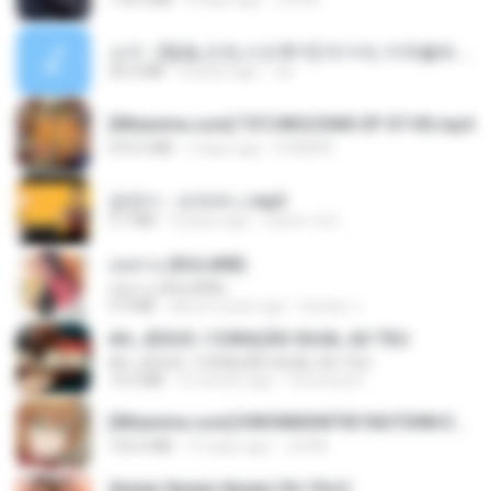
소이 - [펨돔,오컨,시오후키] 자기야, 미쳐볼래 #남성향 #ASMR #펨돔 #여공남수 #19금.mp3
20.0 MB
2 years ago
Jin
[Witanime.com] TSTJWGCDMS EP 07 HD.mp4
472.5 MB
2 days ago
DOMISR
금잔디 - 오라버니.mp3
3.1 MB
4 years ago
castor-trot
กุหลาบ (KULARB)
กุหลาบ (KULARB)
5.9 MB
about a year ago
Suwan J.
AH, JESUS / CORAÇÃO IGUAL AO TEU
AH, JESUS / CORAÇÃO IGUAL AO TEU
14.3 MB
3 months ago
Veronica D.
[Witanime.com] KWONMSNITIK1NGTDNN EP 04 HD.mp4
192.0 MB
15 days ago
JUVIA
Apaga Apaga Apaga (Ao Vivo)