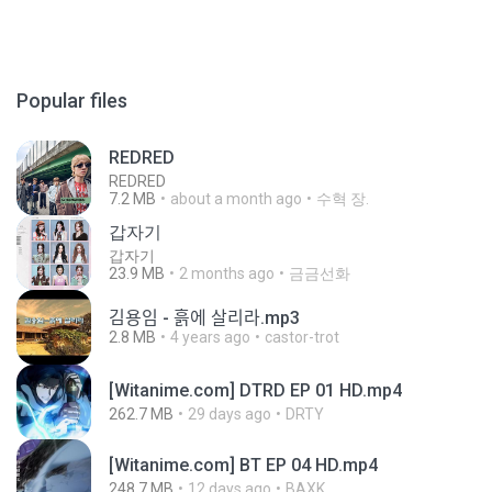
Popular files
REDRED
REDRED
7.2 MB
about a month ago
수혁 장.
갑자기
갑자기
23.9 MB
2 months ago
금금선화
김용임 - 흙에 살리라.mp3
2.8 MB
4 years ago
castor-trot
[Witanime.com] DTRD EP 01 HD.mp4
262.7 MB
29 days ago
DRTY
[Witanime.com] BT EP 04 HD.mp4
248.7 MB
12 days ago
BAXK