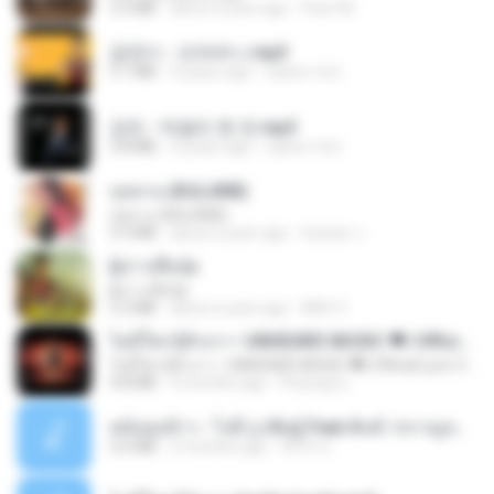
3.3 MB
about a year ago
Fazri M.
금잔디 - 오라버니.mp3
3.1 MB
4 years ago
castor-trot
강진 - 막걸리 한 잔.mp3
3.8 MB
4 years ago
castor-trot
กุหลาบ (KULARB)
กุหลาบ (KULARB)
5.9 MB
about a year ago
Suwan J.
ผู้บ่าวเสื้อปุ๋ย
ผู้บ่าวเสื้อปุ๋ย
5.2 MB
about a year ago
Mith 9.
ไม่มีใครรู้ตัวเรา– UNHEARD MUSIC 🖤| Official Lyric Video | เพลงสู้ชีวิต
ไม่มีใครรู้ตัวเรา– UNHEARD MUSIC 🖤| Official Lyric Video | เพลงสู้ชีวิต
4.8 MB
3 months ago
Peeraya L.
หม้อหุงข้าว - โจอี้ ภูวศิษฐ์ Feat.พั้นช์ วรกาญจน์-315237.mp3
3.6 MB
2 months ago
จิ๊กโก๋ ส.