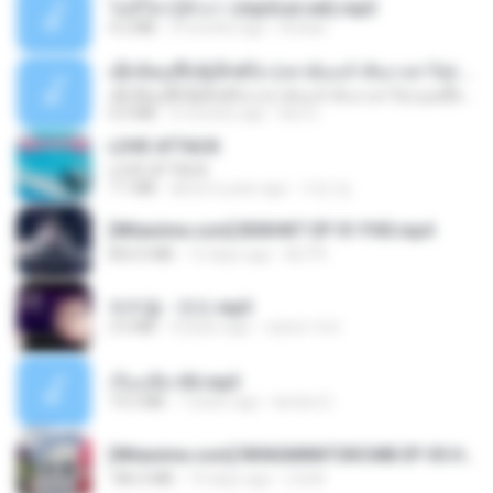
ไม่มีใครรู้ตัวเรา (mp3cut.net).mp3
4.2 MB
3 months ago
Kratae
ເຊົາຮ້ອງເຖົ້າຊິເອົາທໍ່ໃດ (เซาฮ้องเถ้าสิเอาเท่าใด) ບຸນເກີດ ຫນູຫ່ວງ ft. ໂສພາ ຈຸນທະລາ
ເຊົາຮ້ອງເຖົ້າຊິເອົາທໍ່ໃດ (เซาฮ้องเถ้าสิเอาเท่าใด) ບຸນເກີດ ຫນູຫ່ວງ ft. ໂສພາ ຈຸນທະລາ
6.0 MB
2 months ago
But G.
LOVE ATTACK
LOVE ATTACK
7.1 MB
about a year ago
지빈 임.
[Witanime.com] BSKHKT EP 01 FHD.mp4
853.0 MB
12 days ago
BLITR
박우철 - 연모.mp3
3.5 MB
4 years ago
castor-trot
เรื่องเสียว92.mp3
19.2 MB
7 years ago
lambcr2 ..
[Witanime.com] RKNGMNNTSRCMB EP 05 HD.mp4
186.0 MB
14 days ago
LOLKI