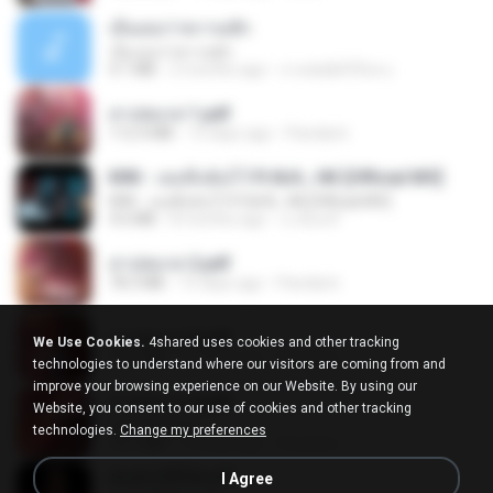
เอิ้นเธอว่าความฮัก
เอิ้นเธอว่าความฮัก
4.1 MB
2 months ago
ถามพ่อ&#39;พ ม.
สาปสมรส 1.pdf
112.4 MB
15 days ago
Pandarin
KRK - เธอทิ้งฉันไว้ Ft.N/A , HK [Official MV]
KRK - เธอทิ้งฉันไว้ Ft.N/A , HK [Official MV]
4.6 MB
8 months ago
นวมินทร์
สาปสมรส 2.pdf
78.3 MB
15 days ago
Pandarin
สาปสมรส 3.pdf
We Use Cookies.
4shared uses cookies and other tracking
73.4 MB
15 days ago
Pandarin
technologies to understand where our visitors are coming from and
improve your browsing experience on our Website. By using our
สาปสมรส 4.pdf
Website, you consent to our use of cookies and other tracking
CamScanner
technologies.
Change my preferences
73.1 MB
15 days ago
Pandarin
ฉันมันก็ดีได้แค่นี้
I Agree