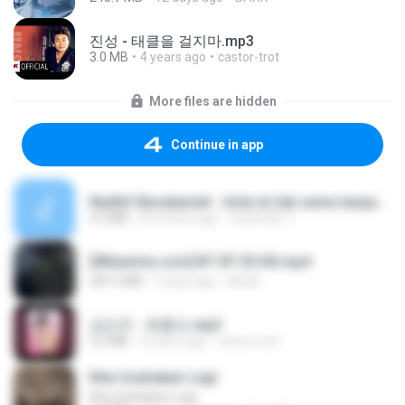
진성 - 태클을 걸지마.mp3
3.0 MB
4 years ago
castor-trot
More files are hidden
Continue in app
Nadhif Basalamah - kota ini tak sama tanpamu (Official Lyric Video).mp3
4.2 MB
8 months ago
sukandar T.
[Witanime.com] BT EP 05 HD.mp4
287.6 MB
5 days ago
BAXK
강민주 - 회룡포.mp3
3.5 MB
4 years ago
castor-trot
Kita Usahakan Lagi
Kita Usahakan Lagi