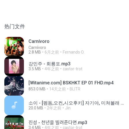
热门文件
Carnívoro
Carnívoro
2.8 MB
6月之前
Fernando O.
강민주 - 회룡포.mp3
3.5 MB
4年之前
castor-trot
[Witanime.com] BSKHKT EP 01 FHD.mp4
853.0 MB
14天之前
BLITR
소이 - [펨돔,오컨,시오후키] 자기야, 미쳐볼래 #남성향 #ASMR #펨돔 #여공남수 #19금.mp3
20.0 MB
2年之前
Jin
진성 - 천년을 빌려준다면.mp3
3.4 MB
4年之前
castor-trot