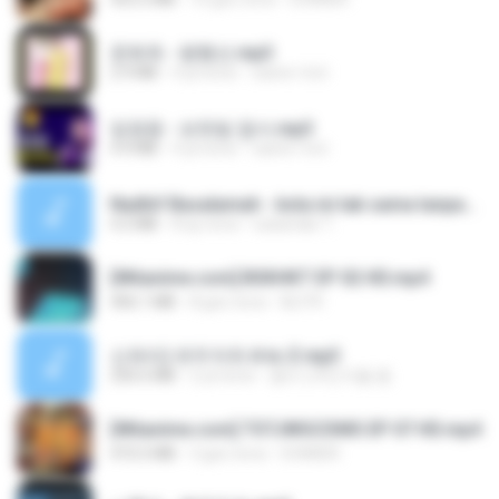
문희옥 - 평행선.mp3
2.9 MB
4 yıl önce
castor-trot
임영웅 - 보랏빛 엽서.mp3
4.4 MB
4 yıl önce
castor-trot
Nadhif Basalamah - kota ini tak sama tanpamu (Official Lyric Video).mp3
4.2 MB
8 ay önce
sukandar T.
[Witanime.com] BSKHKT EP 02 HD.mp4
406.1 MB
8 gün önce
BLITR
신유리) 유두자위 A to Z.mp3
256.6 MB
2 yıl önce
좀비고4인커플 좀.
[Witanime.com] TSTJWGCDMS EP 07 HD.mp4
472.5 MB
3 gün önce
DOMISR