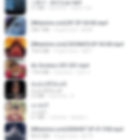
나훈아 - 붉은입술.mp3
3.1 MB
4 yıl önce
castor-trot
[Witanime.com] BT EP 04 HD.mp4
248.7 MB
15 gün önce
BAXK
[Witanime.com] SDONATA EP 04 HD.mp4
154.5 MB
13 gün önce
GRET
Air Hostess S01 E01.mp4
174.4 MB
3 ay önce
민호 이.
ฉันมันก็ดีได้แค่นี้
ฉันมันก็ดีได้แค่นี้
4.2 MB
9 ay önce
D
เขามัทรี
เขามัทรี
6.1 MB
1 yıl önce
Suwan J.
[Witanime.com] BSKHKT EP 01 FHD.mp4
853.0 MB
15 gün önce
BLITR