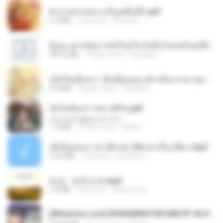
ฝ่าบาททรงพระเจริญหมื่นปี1.pdf
6.4 MB
1 yıl önce
Orasa K.
ย้อนเวลากลับมาเกิดใหม่ในวันสิ้นโลกพร้อมมิติส่วนตัว 1-443 [จบ] - 揍趴长颈鹿.pdf
499.6 MB
18 gün önce
Pandarin
เกิดใหม่อีกครา อี๋เหนียงอย่างข้าเป็นภรรยาขุนนาง 1_ST.pdf
4.9 MB
18 gün önce
Pandarin
ฉันไม่ต้องการพร สุจิรัน.pdf
tanmobza@gmail.com
1.4 MB
27 gün önce
Mob K.
เมียน้อยเหงา พาเสียวค่ะ18+เล่าเรื่องเสียว.mp3
14.2 MB
7 yıl önce
อมรพันธ์ จ.
진성 - 보릿고개.mp3
3.4 MB
4 yıl önce
castor-trot
[Witanime.com] RKNGMNNTSRCMB EP 06 HD.mp4