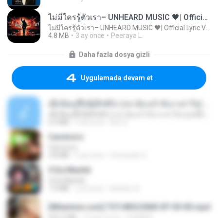
ไม่มีใครรู้ตัวเรา– UNHEARD MUSIC 🖤| Official Lyric Video | เพลงสู้ชีวิต
ไม่มีใครรู้ตัวเรา– UNHEARD MUSIC 🖤| Official Lyric Video | เพลงสู้ชีวิต
4.8 MB
3 ay önce
Peeraya L.
Daha fazla dosya gizli
Uygulamada devam et
ເຊົາຮ້ອງເຖົ້າຊິເອົາທໍ່ໃດ (เซาฮ้องเถ้าสิเอาเท่าใด) ບຸນເກີດ ຫນູຫ່ວງ ft. ໂສພາ ຈຸນທະລາ
ເຊົາຮ້ອງເຖົ້າຊິເອົາທໍ່ໃດ (เซาฮ้องเถ้าสิเอาเท่าใด) ບຸນເກີດ ຫນູຫ່ວງ ft. ໂສພາ ຈຸນທະລາ
6.0 MB
2 ay önce
But G.
Carnívoro
Carnívoro
2.8 MB
6 ay önce
Fernando O.
5 Da Manhã
5 Da Manhã
7.0 MB
2 yıl önce
leandro A.
[Witanime.com] TSTJWGCDMS EP 05 HD.mp4
423.2 MB
10 gün önce
DOMISR