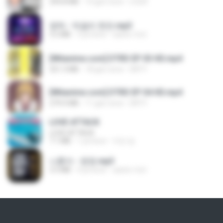
294.8 MB
10 gün önce
LOLKI
영탁 - 막걸리 한잔.mp3
3.2 MB
3 yıl önce
castor-trot
[Witanime.com] DTRD EP 03 HD.mp4
321.3 MB
18 gün önce
DRTY
[Witanime.com] DTRD EP 04 HD.mp4
279.0 MB
11 gün önce
DRTY
LOVE ATTACK
LOVE ATTACK
7.1 MB
1 yıl önce
지빈 임.
나훈아 - 영영.mp3
3.5 MB
4 yıl önce
castor-trot