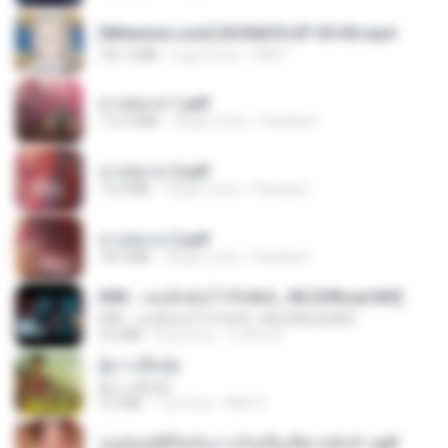
[Witanime.com] SDONATA EP 05 HD.mp4
181.2 MB
6 gün önce
GRET
สาปสมรส 1.pdf
112.4 MB
18 gün önce
Pandarin
สาปสมรส 3.pdf
73.4 MB
18 gün önce
Pandarin
สาปสมรส 2.pdf
78.3 MB
18 gün önce
Pandarin
KRK - เธอทิ้งฉันไว้ Ft.N/A , HK [Official MV]
KRK - เธอทิ้งฉันไว้ Ft.N/A , HK [Official MV]
4.6 MB
8 ay önce
นวมินทร์
ผู้บ่าวเสื้อปุ๋ย
ผู้บ่าวเสื้อปุ๋ย
5.2 MB
1 yıl önce
Mith 9.
หนูน้อยสู้ชีวิตกับภารกิจเลี้ยงพี่ชายทั้งห้า.pdf