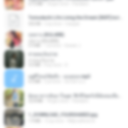
27.2 MB
18 gün önce
Pandarin
Tomodachi Life Living the Dream [NSP].torrent
252 KB
2 ay önce
margob
กุหลาบ (KULARB)
กุหลาบ (KULARB)
5.9 MB
1 yıl önce
Suwan J.
สายลมเจ็บปวด
สายลมเจ็บปวด
4.0 MB
8 ay önce
D
อยู่ที่ไหนก็คิดถึง - เมนทอล.mp3
4.2 MB
2 yıl önce
มันไม้สาย ม.
ย้อนเวลากลับมาในยุค 70 ชีวิตครั้งนี้ฉันขอเลือกเอง จบ.pdf
32.8 MB
18 gün önce
Pandarin
1_DOWNLOAD_FOURSHARED.jpg
1.9 MB
12 ay önce
Wtlprodthree A.