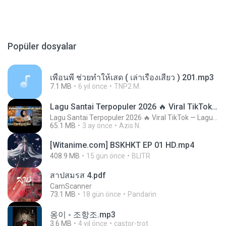
Popüler dosyalar
เพื่อนพี่ ช่วยทำให้เสด ( เล่าเรื่องเสียว ) 201.mp3
7.1 MB
6 yıl önce
TNP2 M.
Lagu Santai Terpopuler 2026 🔥 Viral TikTok — Lagu Pop Indonesia Terbaru & Paling Hits 2026
Lagu Santai Terpopuler 2026 🔥 Viral TikTok — Lagu Pop Indonesia Terbaru & Paling Hits 2026
65.1 MB
3 ay önce
Azis N.
[Witanime.com] BSKHKT EP 01 HD.mp4
408.9 MB
15 gün önce
BLITR
สาปสมรส 4.pdf
CamScanner
73.1 MB
18 gün önce
Pandarin
옹이 - 조항조.mp3
3.6 MB
4 yıl önce
castor-trot