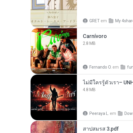
GRET
em
My 4shar
Carnívoro
2.8 MB
Fernando O.
em
fu
4.8 MB
Peeraya L.
em
Dow
สาปสมรส 3.pdf