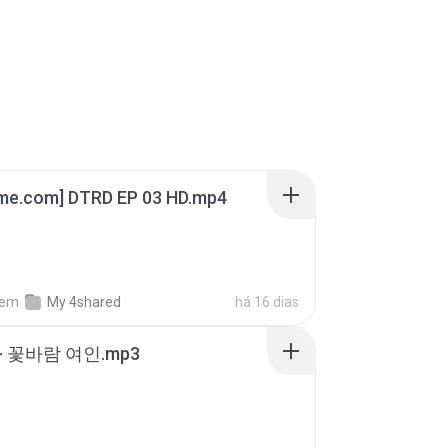
ime.com] DTRD EP 03 HD.mp4
em
My 4shared
há 16 dias
- 꽃바람 여인.mp3