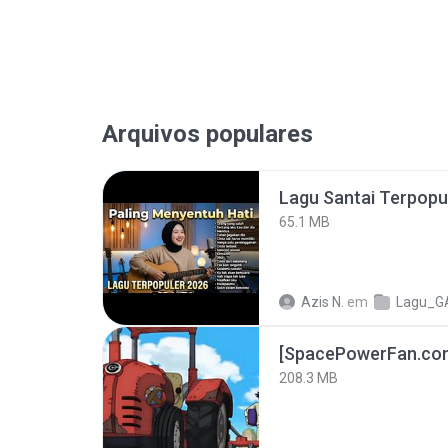
Arquivos populares
65.1 MB
Azis N.
em
Lagu_G
208.3 MB