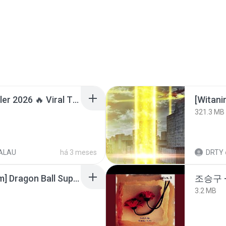
Lagu Santai Terpopuler 2026 🔥 Viral TikTok — Lagu Pop Indonesia Terbaru & Paling Hits 2026
[Witan
321.3 MB
ALAU
há 3 meses
DRTY
[SpacePowerFan.com] Dragon Ball Super EP1 480p.mp4
조승구 
3.2 MB