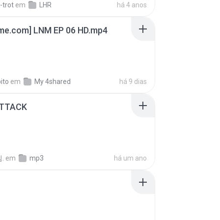
-trot
em
LHR
há 4 anos
ime.com] LNM EP 06 HD.mp4
ito
em
My 4shared
há 9 dias
ATTACK
.
em
mp3
há um ano