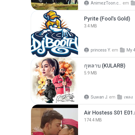
AnimezToon.com
em
Pyrite (Fool's Gold)
3.4 MB
princess Y.
em
My 
กุหลาบ (KULARB)
5.9 MB
Suwan J.
em
เพลง
Air Hostess S01 E01
174.4 MB