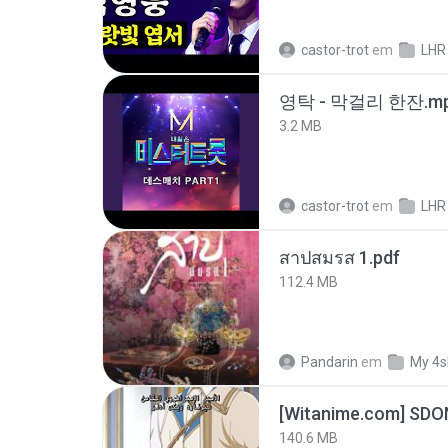
castor-trot
em
LHR
영탁 - 막걸리 한잔.m
3.2 MB
castor-trot
em
LHR
สาปสมรส 1.pdf
112.4 MB
Pandarin
em
My 4s
[Witanime.com] SDO
140.6 MB