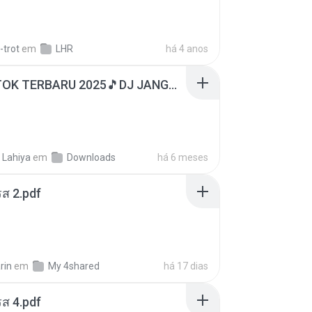
-trot
em
LHR
há 4 anos
DJ TIKTOK TERBARU 2025🎵DJ JANGAN TUNGGU LAMA LAMA NANTI LAMA LAMA 🎵DJ SEDIA AKU SEBELUM HUJAN
 Lahiya
em
Downloads
há 6 meses
ส 2.pdf
rin
em
My 4shared
há 17 dias
ส 4.pdf