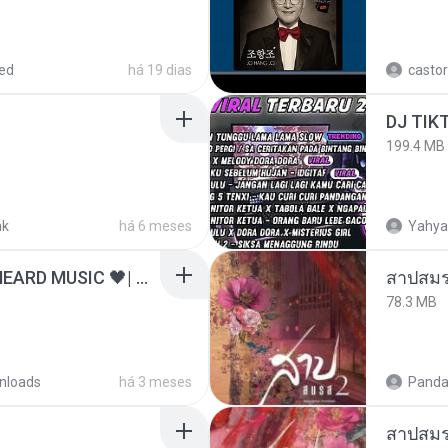
ed
há 19 dias
castor
199.4 MB
nk
há 6 meses
Yahya
ไม่มีใครรู้ตัวเรา– UNHEARD MUSIC 🖤| Official Lyric Video | เพลงสู้ชีวิต
สาปสมร
78.3 MB
nloads
há 3 meses
Panda
สาปสมร