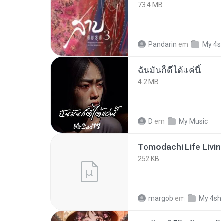
73.4 MB
Pandarin
em
My 4s
ฉันมันก็ดีได้แค่นี้
4.2 MB
D
em
My Music
252 KB
margob
em
My 4sh