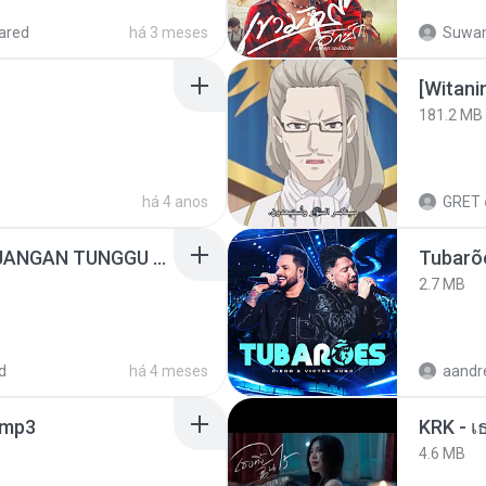
ared
há 3 meses
Suwan
[Witan
181.2 MB
há 4 anos
GRET
ADELLA TERBARU - JANGAN TUNGGU LAMA LAMA - GELAS RETAK - OM ADELLA FULL ALBUM TERBARU 2026
Tubarõ
2.7 MB
d
há 4 meses
mp3
4.6 MB