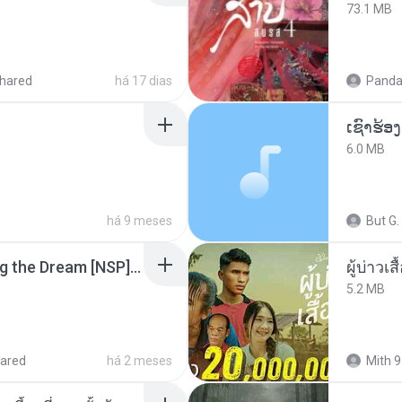
73.1 MB
hared
há 17 dias
Panda
6.0 MB
há 9 meses
But G.
Tomodachi Life Living the Dream [NSP].torrent
ผู้บ่าวเสื
5.2 MB
ared
há 2 meses
Mith 9