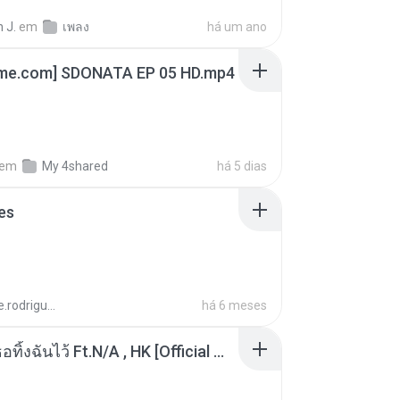
 J.
em
เพลง
há um ano
ime.com] SDONATA EP 05 HD.mp4
em
My 4shared
há 5 dias
es
aandre.rodrigues
há 6 meses
KRK - เธอทิ้งฉันไว้ Ft.N/A , HK [Official MV]