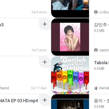
há 4 anos
นวมิน
p3
강민주 
3.5 MB
há 3 anos
castor
Tabola 
4.4 MB
hared
há 17 dias
Hamdi
NATA EP 03 HD.mp4
옹이 - 
3.6 MB