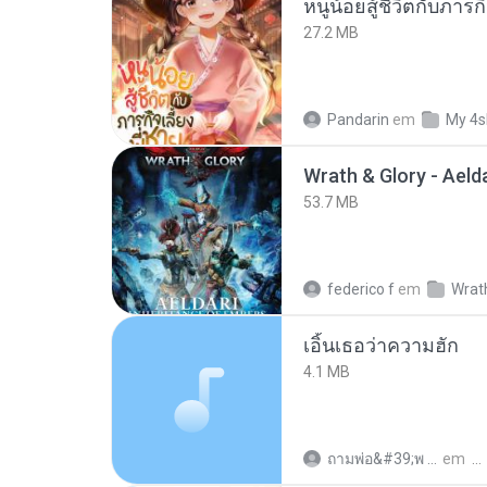
27.2 MB
Pandarin
em
My 4s
53.7 MB
federico f
em
Wrath
เอิ้นเธอว่าความฮัก
4.1 MB
ถามพ่อ&#39;พ ม.
em