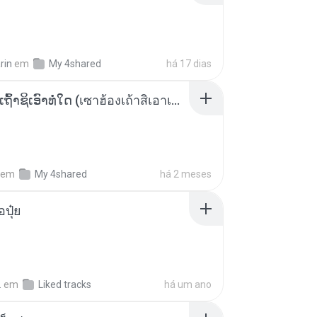
rin
em
My 4shared
há 17 dias
ເຊົາຮ້ອງເຖົ້າຊິເອົາທໍ່ໃດ (เซาฮ้องเถ้าสิเอาเท่าใด) ບຸນເກີດ ຫນູຫ່ວງ ft. ໂສພາ ຈຸນທະລາ
em
My 4shared
há 2 meses
้อปุ๋ย
.
em
Liked tracks
há um ano