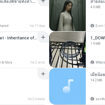
หนูน้อยสู้ชีวิตกับภารกิจเลี้ยงพี่ชายทั้งห้า.pdf
สายลมเ
4.0 MB
hared
há 17 dias
D
em
Wrath & Glory - Aeldari - Inheritance of Embers.pdf
1_DOW
1.9 MB
 & Glory
há 2 anos
Wtlpro
14.2 MB
há 2 meses
อมรพัน