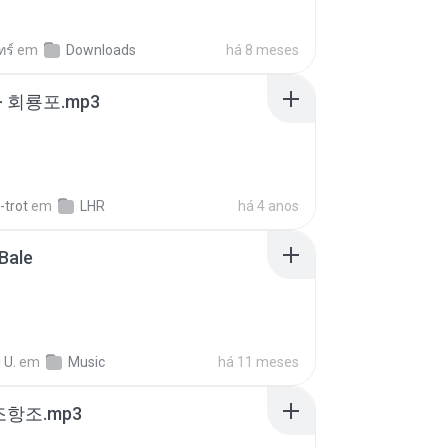
ทร์
em
Downloads
há 8 meses
- 회룡포.mp3
-trot
em
LHR
há 4 anos
Bale
 U.
em
Music
há 11 meses
조항조.mp3