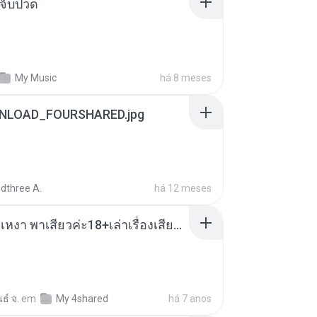
จ็บปวด
My Music
há 8 meses
NLOAD_FOURSHARED.jpg
dthree A.
há 12 meses
เมียน้อยเหงา พาเสียวค่ะ18+เล่าเรื่องเสียว.mp3
ธ์ จ.
em
My 4shared
há 7 anos