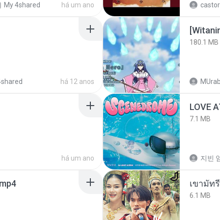
My 4shared
há um ano
castor
[Witan
180.1 MB
4shared
há 12 anos
MUrab
LOVE 
7.1 MB
há um ano
지빈 임
.mp4
เขามัทรี
6.1 MB