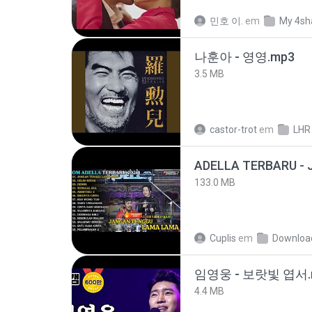
민호 이.
em
My 4sh
나훈아 - 영영.mp3
3.5 MB
castor-trot
em
LHR
133.0 MB
Cuplis
em
Downloa
임영웅 - 보랏빛 엽서.
4.4 MB