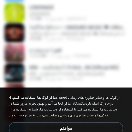
LEMONADE
LEMONADE
7.5 MB
2 ماه پیش
yasmim O.
ไม่มีใครรู้ตัวเรา– UNHEARD MUSIC 🖤| Official Lyric Video | เพลงสู้ชีวิต
ไม่มีใครรู้ตัวเรา– UNHEARD MUSIC 🖤| Official Lyric Video | เพลงสู้ชีวิต
4.8 MB
3 ماه پیش
Peeraya L.
สาปสมรส 1.pdf
112.4 MB
17 روز پیش
Pandarin
KRK - เธอทิ้งฉันไว้ Ft.N/A , HK [Official MV]
KRK - เธอทิ้งฉันไว้ Ft.N/A , HK [Official MV]
4.6 MB
8 ماه پیش
นวมินทร์
สาปสมรส 2.pdf
78.3 MB
17 روز پیش
Pandarin
ما از کوکی‌ها استفاده می‌کنیم.
4shared از کوکی‌ها و سایر فناوری‌های ردیابی
برای درک اینکه بازدیدکنندگان ما از کجا می‌آیند و بهبود تجربه مرور شما در
สาปสมรส 4.pdf
وب‌سایت ما استفاده می‌کند. با استفاده از وب‌سایت ما، شما به استفاده ما از
CamScanner
کوکی‌ها و سایر فناوری‌های ردیابی رضایت می‌دهید.
تغییر ترجیحات من
73.1 MB
17 روز پیش
Pandarin
ເຊົາຮ້ອງເຖົ້າຊິເອົາທໍ່ໃດ (เซาฮ้องเถ้าสิเอาเท่าใด) ບຸນເກີດ ຫນູຫ່ວງ ft. ໂສພາ ຈຸນທະລາ
موافقم