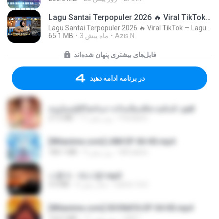
Lagu Santai Terpopuler 2026 🔥 Viral TikTok — Lagu Pop Indonesia Terbaru & Paling Hits 2026
Lagu Santai Terpopuler 2026 🔥 Viral TikTok — Lagu Pop Indonesia Terbaru & Paling Hits 2026
65.1 MB
3 ماه پیش
Azis N.
فایل‌های بیشتری پنهان شده‌اند
در برنامه ادامه دهید
หนูน้อยสู้ชีวิตกับภารกิจเลี้ยงพี่ชายทั้งห้า.pdf
27.2 MB
17 روز پیش
Pandarin
[Witanime.com] LNM EP 06 HD.mp4
180.1 MB
9 روز پیش
MUrabito
나훈아 - 테스형!.mp3
4.4 MB
4 سال پیش
castor-trot
[Witanime.com] SDONATA EP 04 HD.mp4
154.5 MB
11 روز پیش
GRET