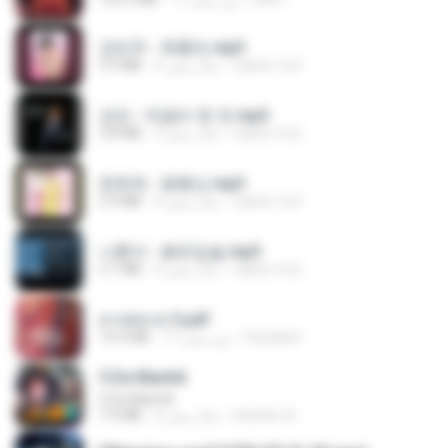
강민주 - 회룡포.mp3
3.5 MB
4 سال پیش
castor-trot
강진 - 막걸리 한 잔.mp3
3.8 MB
4 سال پیش
castor-trot
문희옥 - 평행선.mp3
2.9 MB
4 سال پیش
castor-trot
나훈아 - 붉은입술.mp3
3.1 MB
4 سال پیش
castor-trot
สาปสมรส 3.pdf
73.4 MB
17 روز پیش
Pandarin
5 Da Manhã
5 Da Manhã
7.0 MB
2 سال پیش
leandro A.