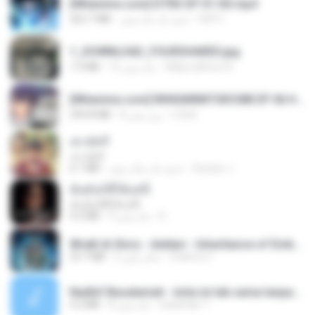
[Witanime.com] DTRD EP 01 HD.mp4
262.7 MB
حدود یک ماه پیش
DRTY
1_DOWNLOAD_FOURSHARED.jpg
1.9 MB
12 ماه پیش
Wtlprodthree A.
[Witanime.com] RKNGMNNTSRCMB EP 06 HD.mp4
294.8 MB
8 روز پیش
LOLKI
เขามัทรี
เขามัทรี
6.1 MB
حدود یک سال پیش
Suwan J.
ฉันมันก็ดีได้แค่นี้
ฉันมันก็ดีได้แค่นี้
4.2 MB
9 ماه پیش
D
Wrath & Glory - Aeldari - Inheritance of Embers.pdf
53.7 MB
2 سال پیش
federico f
Nadhif Basalamah - kota ini tak sama tanpamu (Official Lyric Video).mp3
4.2 MB
8 ماه پیش
sukandar T.