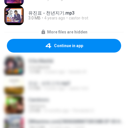
유진표 - 천년지기.mp3
3.0 MB
4 years ago
castor-trot
More files are hidden
Continue in app
5 Da Manhã
5 Da Manhã
7.0 MB
2 years ago
leandro A.
진성 - 보릿고개.mp3
3.4 MB
4 years ago
castor-trot
Carnívoro
Carnívoro
2.8 MB
6 months ago
Fernando O.
[Witanime.com] RKNGMNNTSRCMB EP 05 HD.mp4
186.0 MB
15 days ago
LOLKI