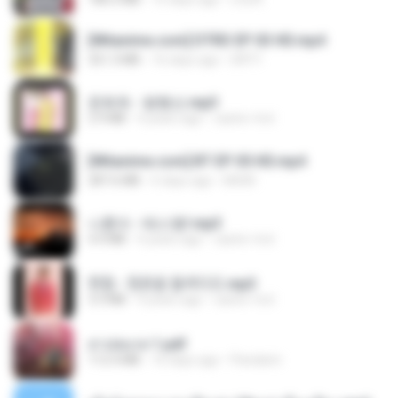
[Witanime.com] DTRD EP 03 HD.mp4
321.3 MB
16 days ago
DRTY
문희옥 - 평행선.mp3
2.9 MB
4 years ago
castor-trot
[Witanime.com] BT EP 05 HD.mp4
287.6 MB
6 days ago
BAXK
나훈아 - 테스형!.mp3
4.4 MB
4 years ago
castor-trot
현철 - 청춘을 돌려다오.mp3
3.3 MB
4 years ago
castor-trot
สาปสมรส 1.pdf
112.4 MB
16 days ago
Pandarin