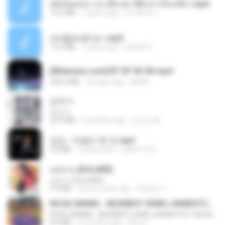
เมียน้อยเหงา พาเสียวค่ะ18+เล่าเรื่องเสียว.mp3
14.2 MB
7 years ago
อมรพันธ์ จ.
เล่นชู้ตอนผัวเมา.mp3
13.4 MB
7 years ago
lambcr2 ..
[Witanime.com] BT EP 03 HD.mp4
250.0 MB
20 days ago
BAXK
갑자기
갑자기
23.9 MB
2 months ago
금금선화
강진 - 막걸리 한 잔.mp3
3.8 MB
4 years ago
castor-trot
กุหลาบ (KULARB)
กุหลาบ (KULARB)
5.9 MB
about a year ago
Suwan J.
KICAU MANIA - NDARBOY GENK x BANDITOZ YAOW 86 (OFFICIAL LYRIC VIDEO) GAS POL NDANGAK
KICAU MANIA - NDARBOY GENK x BANDITOZ YAOW 86 (OFFICIAL LYRIC VIDEO) GAS POL NDANGAK
8.9 MB
3 months ago
Rina P.