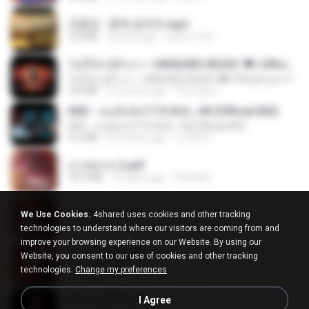
김용임 - 흙에 살리라.mp3
2.8 MB
4 years ago
castor-trot
ไม่มีใครรู้ตัวเรา– UNHEARD MUSIC 🖤| Official Lyric Video | เพลงสู้ชีวิต
ไม่มีใครรู้ตัวเรา– UNHEARD MUSIC 🖤| Official Lyric Video | เพลงสู้ชีวิต
4.8 MB
3 months ago
Peeraya L.
KRK - เธอทิ้งฉันไว้ Ft.N/A , HK [Official MV]
KRK - เธอทิ้งฉันไว้ Ft.N/A , HK [Official MV]
4.6 MB
8 months ago
นวมินทร์
สาปสมรส 2.pdf
78.3 MB
16 days ago
Pandarin
สาปสมรส 3.pdf
We Use Cookies.
4shared uses cookies and other tracking
73.4 MB
16 days ago
Pandarin
technologies to understand where our visitors are coming from and
improve your browsing experience on our Website. By using our
สาปสมรส 4.pdf
Website, you consent to our use of cookies and other tracking
CamScanner
technologies.
Change my preferences
73.1 MB
16 days ago
Pandarin
ฉันมันก็ดีได้แค่นี้
I Agree