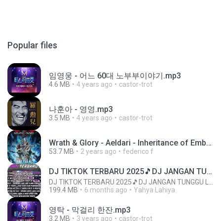
Popular files
임영웅 - 어느 60대 노부부이야기.mp3
4.6 MB
4 years ago
castor-trot
나훈아 - 영영.mp3
3.5 MB
4 years ago
castor-trot
Wrath & Glory - Aeldari - Inheritance of Embers.pdf
53.7 MB
2 years ago
federico f
DJ TIKTOK TERBARU 2025🎵DJ JANGAN TUNGGU LAMA LAMA NANTI LAMA LAMA 🎵DJ SEDIA AKU SEBELUM HUJAN
DJ TIKTOK TERBARU 2025🎵DJ JANGAN TUNGGU LAMA LAMA NANTI LAMA LAMA 🎵DJ SEDIA AKU SEBELUM HUJAN
199.4 MB
6 months ago
Yahya Lahiya
영탁 - 막걸리 한잔.mp3
3.2 MB
3 years ago
castor-trot