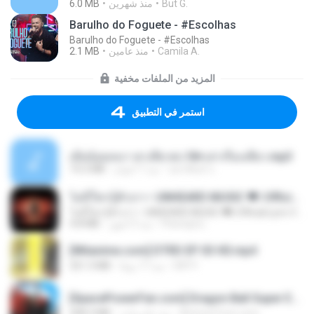
6.0 MB
منذ شهرين
But G.
Barulho do Foguete - #Escolhas
Barulho do Foguete - #Escolhas
2.1 MB
منذ عامين
Camila A.
المزيد من الملفات مخفية
استمر في التطبيق
เมียน้อยเหงา พาเสียวค่ะ18+เล่าเรื่องเสียว.mp3
14.2 MB
منذ 7 أعوام
อมรพันธ์ จ.
ไม่มีใครรู้ตัวเรา– UNHEARD MUSIC 🖤| Official Lyric Video | เพลงสู้ชีวิต
ไม่มีใครรู้ตัวเรา– UNHEARD MUSIC 🖤| Official Lyric Video | เพลงสู้ชีวิต
4.8 MB
منذ 3 أشهر
Peeraya L.
[Witanime.com] DTRD EP 03 HD.mp4
321.3 MB
منذ 17 يومًا
DRTY
[SpacePowerFan.com] Dragon Ball Super EP1 480p.mp4
208.3 MB
منذ عام واحد
AnimezToon.com