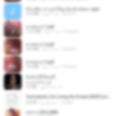
เรื่องเสียว สาแอบให้ลูกน้องผัวเย็ดคะ.mp3
13.6 MB
منذ 7 أعوام
lambcr2 ..
สาปสมรส 1.pdf
112.4 MB
منذ 17 يومًا
Pandarin
สาปสมรส 2.pdf
78.3 MB
منذ 17 يومًا
Pandarin
สาปสมรส 3.pdf
73.4 MB
منذ 17 يومًا
Pandarin
ฉันมันก็ดีได้แค่นี้
ฉันมันก็ดีได้แค่นี้
4.2 MB
منذ 9 أشهر
D
Tomodachi Life Living the Dream [NSP].torrent
252 KB
منذ شهرين
margob
กุหลาบ (KULARB)