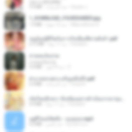
กุหลาบ (KULARB)
5.9 MB
منذ عام واحد
Suwan J.
1_DOWNLOAD_FOURSHARED.jpg
1.9 MB
منذ 12 شهرًا
Wtlprodthree A.
หนูน้อยสู้ชีวิตกับภารกิจเลี้ยงพี่ชายทั้งห้า.pdf
27.2 MB
منذ 17 يومًا
Pandarin
สายลมเจ็บปวด
สายลมเจ็บปวด
4.0 MB
منذ 8 أشهر
D
ฝ่าบาททรงพระเจริญหมื่นปี1.pdf
6.4 MB
منذ عام واحد
Orasa K.
เกิดใหม่อีกครา อี๋เหนียงอย่างข้าเป็นภรรยาขุนนาง 1_ST.pdf
4.9 MB
منذ 17 يومًا
Pandarin
อยู่ที่ไหนก็คิดถึง - เมนทอล.mp3
4.2 MB
منذ عامين
มันไม้สาย ม.