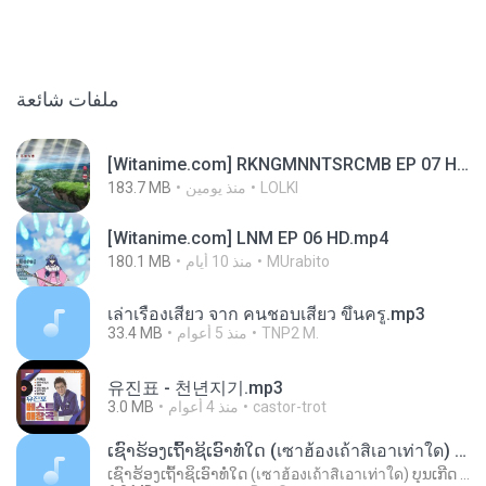
ملفات شائعة
[Witanime.com] RKNGMNNTSRCMB EP 07 HD.mp4
183.7 MB
منذ يومين
LOLKI
[Witanime.com] LNM EP 06 HD.mp4
180.1 MB
منذ 10 أيام
MUrabito
เล่าเรื่องเสียว จาก คนชอบเสียว ขึ้นครู.mp3
33.4 MB
منذ 5 أعوام
TNP2 M.
유진표 - 천년지기.mp3
3.0 MB
منذ 4 أعوام
castor-trot
ເຊົາຮ້ອງເຖົ້າຊິເອົາທໍ່ໃດ (เซาฮ้องเถ้าสิเอาเท่าใด) ບຸນເກີດ ຫນູຫ່ວງ ft. ໂສພາ ຈຸນທະລາ
ເຊົາຮ້ອງເຖົ້າຊິເອົາທໍ່ໃດ (เซาฮ้องเถ้าสิเอาเท่าใด) ບຸນເກີດ ຫນູຫ່ວງ ft. ໂສພາ ຈຸນທະລາ