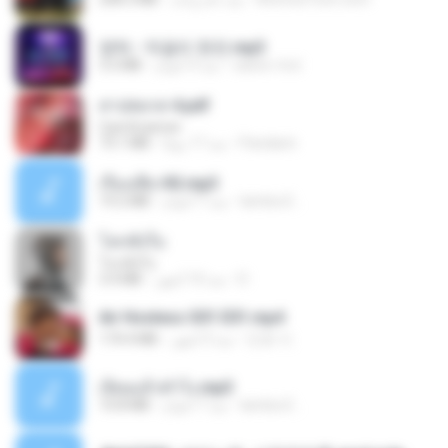
영탁 - 막걸리 한잔.mp3
3.2 MB
منذ 3 أعوام
castor-trot
สาปสมรส 4.pdf
CamScanner
73.1 MB
منذ 17 يومًا
Pandarin
เรื่องเสียว92.mp3
19.2 MB
منذ 7 أعوام
lambcr2 ..
โลกทั้งใบ
โลกทั้งใบ
3.4 MB
منذ 10 أشهر
D
Air Hostess S01 E01.mp4
174.4 MB
منذ 3 أشهر
민호 이.
เงี่ยนแล้วทำไง.mp3
10.8 MB
منذ 7 أعوام
lambcr2 ..