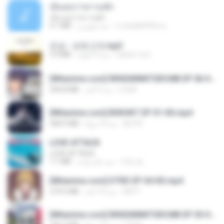
เอิ้นเธอว่าความฮัก
เอิ้นเธอว่าความฮัก
4.1 MB
منذ شهرين
ถามพ่อ&#39;พ ม.
진성 - 보릿고개.mp3
3.4 MB
منذ 4 أعوام
castor-trot
[Witanime.com] RKNGMNNTSRCMB EP 06 HD.mp4
294.8 MB
منذ 9 أيام
LOLKI
[Witanime.com] BSKHKT EP 01 HD.mp4
408.9 MB
منذ 14 يومًا
BLITR
LOVE ATTACK
LOVE ATTACK
7.1 MB
منذ عام واحد
지빈 임.
[Witanime.com] DTRD EP 04 HD.mp4
279.0 MB
منذ 10 أيام
DRTY
[Witanime.com] RKNGMNNTSRCMB EP 05 HD.mp4