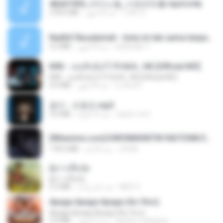
4b6d7436_바이노럴_사정컨트롤.mp4.m4a
278.6 MB
منذ 8 أشهر
누빠 모.
Nadhif Basalamah - kota ini tak sama tanpamu (Official Lyric Video).mp3
4.2 MB
منذ 8 أشهر
sukandar T.
KRK - เธอทิ้งฉันไว้ Ft.N/A , HK [Official MV]
KRK - เธอทิ้งฉันไว้ Ft.N/A , HK [Official MV]
4.6 MB
منذ 8 أشهر
นวมินทร์
옹이 - 조항조.mp3
3.6 MB
منذ 4 أعوام
castor-trot
[Witanime.com] KWONMSNITIK1NGTDNN EP 05 HD.mp4
178.3 MB
منذ 8 أيام
JUVIA
ผู้บ่าวเสื้อปุ๋ย
ผู้บ่าวเสื้อปุ๋ย
5.2 MB
منذ عام واحد
Mith 9.
Apaga Apaga Apaga (Ao Vivo)
Apaga Apaga Apaga (Ao Vivo)
3.0 MB
منذ 6 أشهر
aandre.rodrigues