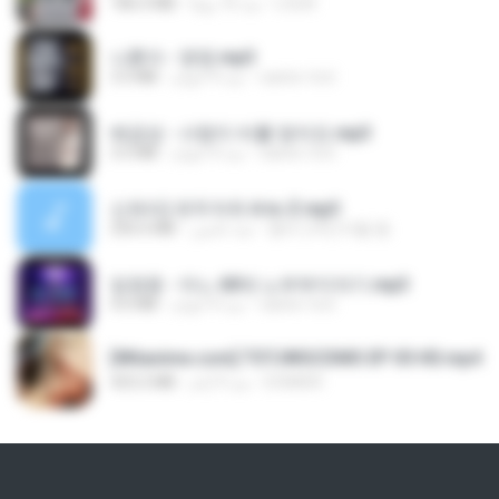
186.0 MB
منذ 16 يومًا
LOLKI
나훈아 - 영영.mp3
3.5 MB
منذ 4 أعوام
castor-trot
배금성 - 사랑이 비를 맞아요.mp3
3.5 MB
منذ 4 أعوام
castor-trot
신유리) 유두자위 A to Z.mp3
256.6 MB
منذ عامين
좀비고4인커플 좀.
임영웅 - 어느 60대 노부부이야기.mp3
4.6 MB
منذ 4 أعوام
castor-trot
[Witanime.com] TSTJWGCDMS EP 05 HD.mp4
423.2 MB
منذ 9 أيام
DOMISR