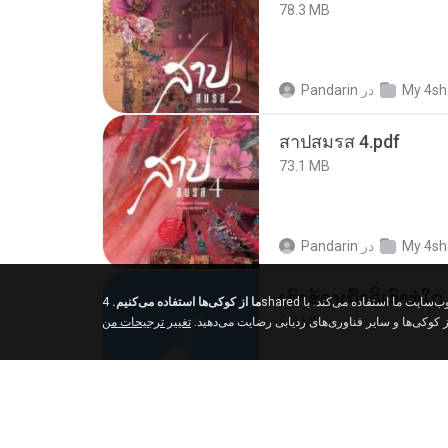
78.3 MB
Pandarin
در
My 4sh
สาปสมรส 4.pdf
73.1 MB
Pandarin
در
My 4sh
ما از کوکی‌ها استفاده می‌کنیم.
4shared از کوکی‌ها و سایر فناوری‌های ردیابی برای درک اینکه بازدیدکنندگان ما از کجا می‌آیند و بهبود تجربه مرور شما در وب‌سایت ما استفاده می‌کند. با
6.0 MB
از کوکی‌ها و سایر فناوری‌های ردیابی رضایت می‌دهید
تغییر ترجیحات من
But G.
در
My 4shar