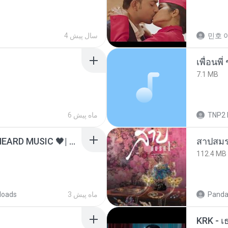
4 سال پیش
민호 이
7.1 MB
6 ماه پیش
TNP2 
ไม่มีใครรู้ตัวเรา– UNHEARD MUSIC 🖤| Official Lyric Video | เพลงสู้ชีวิต
สาปสมร
112.4 MB
loads
3 ماه پیش
Panda