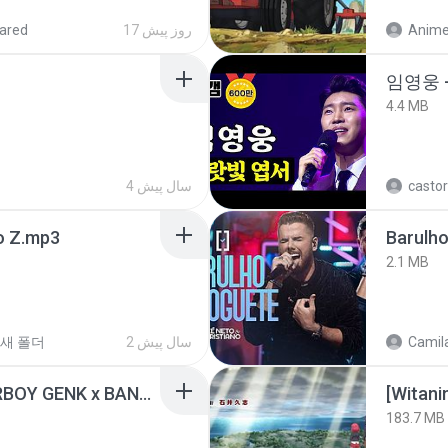
ared
17 روز پیش
임영웅 
4.4 MB
4 سال پیش
castor
 Z.mp3
Barulho
2.1 MB
새 폴더
2 سال پیش
Camila
KICAU MANIA - NDARBOY GENK x BANDITOZ YAOW 86 (OFFICIAL LYRIC VIDEO) GAS POL NDANGAK
183.7 MB