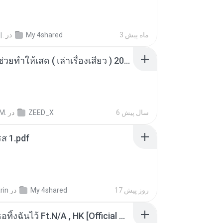
.
در
My 4shared
3 ماه پیش
เพื่อนพี่ ช่วยทำให้เสด ( เล่าเรื่องเสียว ) 201.mp3
M.
در
ZEED_X
6 سال پیش
ส 1.pdf
rin
در
My 4shared
17 روز پیش
KRK - เธอทิ้งฉันไว้ Ft.N/A , HK [Official MV]