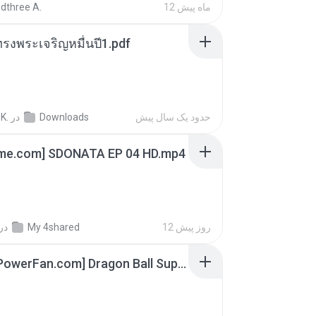
dthree A.
12 ماه پیش
รงพระเจริญหมื่นปี1.pdf
K.
در
Downloads
حدود یک سال پیش
ime.com] SDONATA EP 04 HD.mp4
در
My 4shared
12 روز پیش
[SpacePowerFan.com] Dragon Ball Super EP1 480p.mp4