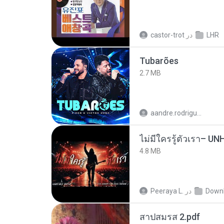
castor-trot
در
LHR
Tubarões
2.7 MB
aandre.rodrigues
4.8 MB
Peeraya L.
در
Down
สาปสมรส 2.pdf