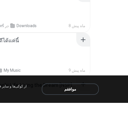
ทร์
در
Downloads
8 ماه پیش
ีได้แค่นี้
My Music
9 ماه پیش
Tomodachi Life Living the Dream [NSP].torrent
موافقم
ob
در
My 4shared
2 ماه پیش