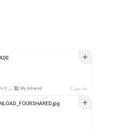
ADE
m O.
در
My 4shared
2 ماه پیش
NLOAD_FOURSHARED.jpg