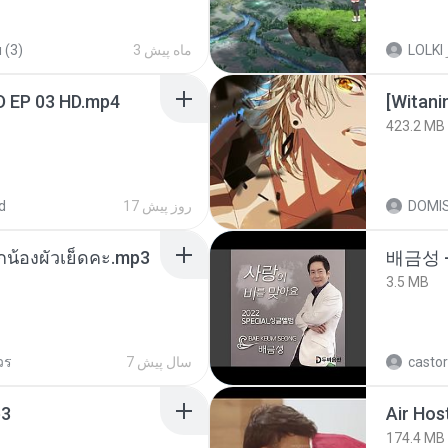
 (3)
3 ماه پیش
LOLKI
D EP 03 HD.mp4
423.2 MB
d
17 روز پیش
DOMI
ูกน้องผัวเย็ดคะ.mp3
배금성 
3.5 MB
วร
7 سال پیش
castor
3
Air Hos
174.4 MB