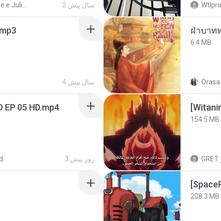
Henrique e Juliano
2 سال پیش
Wtlpro
mp3
ฝ่าบาทท
6.4 MB
4 سال پیش
Orasa 
D EP 05 HD.mp4
[Witan
154.5 MB
d
3 روز پیش
GRET
208.3 MB