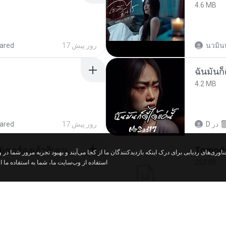
4.6 MB
ared
17 روز پیش
นวมิน
ฉันมันก็ด
4.2 MB
ared
17 روز پیش
D
در
ເຊົາຮ້ອງເຖົ້າຊິເອົາທໍ່ໃດ (เซาฮ้องเถ้าสิเอาเท่าใด) ບຸນເກີດ ຫນູຫ່ວງ ft. ໂສພາ ຈຸນທະລາ
252 KB
استفاده از وب‌سایت ما، شما به استفاده ما .
ed
2 ماه پیش
marg