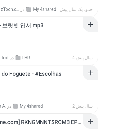
AnimezToon.com
در
My 4shared
حدود یک سال پیش
- 보랏빛 엽서.mp3
-trot
در
LHR
4 سال پیش
 do Foguete - #Escolhas
 A.
در
My 4shared
2 سال پیش
[Witanime.com] RKNGMNNTSRCMB EP 07 HD.mp4