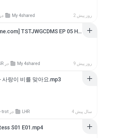
در
My 4shared
2 روز پیش
[Witanime.com] TSTJWGCDMS EP 05 HD.mp4
SR
در
My 4shared
9 روز پیش
- 사랑이 비를 맞아요.mp3
-trot
در
LHR
4 سال پیش
tess S01 E01.mp4