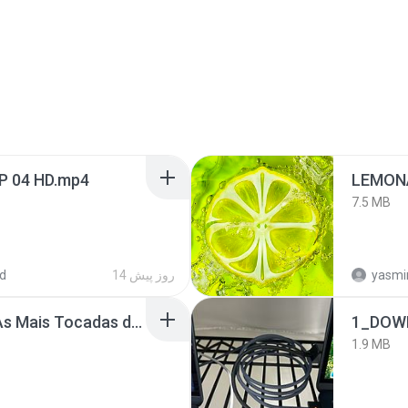
EP 04 HD.mp4
LEMON
7.5 MB
d
14 روز پیش
yasmi
Henrique e Juliano -As Mais Tocadas do Henrique e Juliano 2021 -Top Sertanejo 2021,Cd Completo 2021
1_DOW
1.9 MB