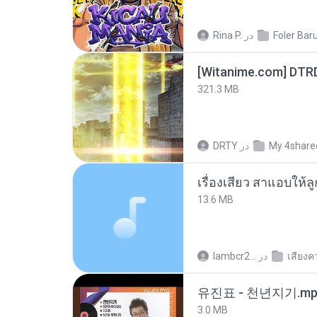
Rina P.
در
Foler Baru
[Witanime.com] DTR
321.3 MB
DRTY
در
My 4share
เรื่องเสียว สาแอบให้ล
13.6 MB
lambcr2 ..
در
เสียงค
유진표 - 천년지기.mp
3.0 MB