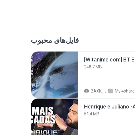
فایل‌های محبوب
[Witanime.com] BT 
248.7 MB
BAXK
در
My 4share
51.4 MB