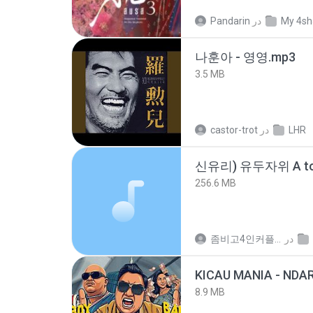
Pandarin
در
My 4sh
나훈아 - 영영.mp3
3.5 MB
castor-trot
در
LHR
신유리) 유두자위 A to
256.6 MB
좀비고4인커플 좀.
در
8.9 MB