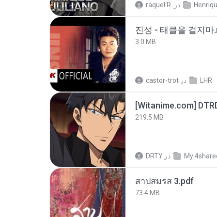
raquel R.
در
진성 - 태클을 걸지마.
3.0 MB
castor-trot
در
LHR
[Witanime.com] DTR
219.5 MB
DRTY
در
My 4share
สาปสมรส 3.pdf
73.4 MB