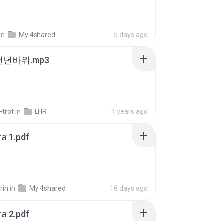
in
My 4shared
5 days ago
 천년바위.mp3
-trot
in
LHR
4 years ago
ส 1.pdf
rin
in
My 4shared
16 days ago
ส 2.pdf