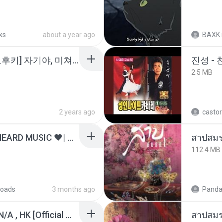
ks
about a year ago
BAXK
소이 - [펨돔,오컨,시오후키] 자기야, 미쳐볼래 #남성향 #ASMR #펨돔 #여공남수 #19금.mp3
진성 -
2.5 MB
2 years ago
castor
ไม่มีใครรู้ตัวเรา– UNHEARD MUSIC 🖤| Official Lyric Video | เพลงสู้ชีวิต
สาปสมร
112.4 MB
oads
3 months ago
Panda
KRK - เธอทิ้งฉันไว้ Ft.N/A , HK [Official MV]
สาปสมร