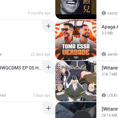
9 months ago
castor
Apaga 
3.0 MB
s
22 days ago
[Witanime.com] TSTJWGCDMS EP 05 HD.mp4
218.7 MB
red
7 days ago
LOLKI
[Witan
287.6 MB