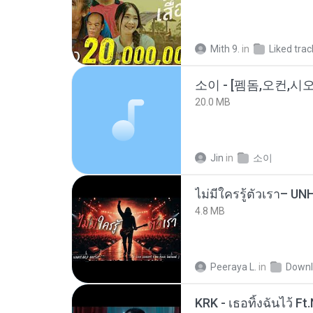
Mith 9.
in
Liked trac
20.0 MB
Jin
in
소이
4.8 MB
Peeraya L.
in
Downl