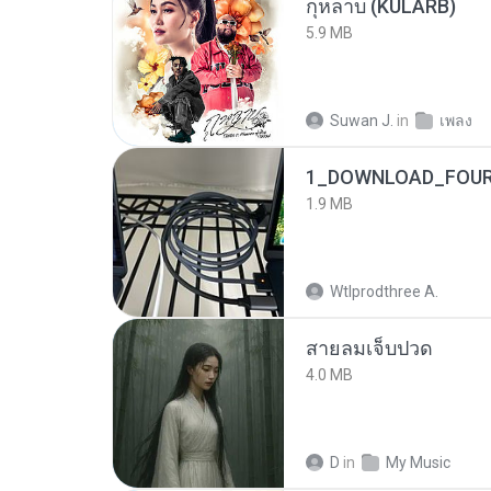
กุหลาบ (KULARB)
5.9 MB
Suwan J.
in
เพลง
1_DOWNLOAD_FOUR
1.9 MB
Wtlprodthree A.
สายลมเจ็บปวด
4.0 MB
D
in
My Music