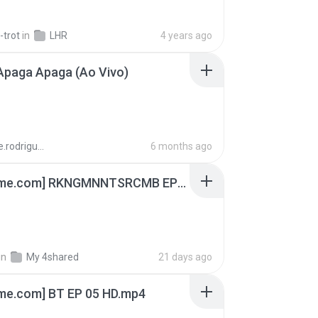
-trot
in
LHR
4 years ago
Apaga Apaga (Ao Vivo)
aandre.rodrigues
6 months ago
[Witanime.com] RKNGMNNTSRCMB EP 04 HD.mp4
in
My 4shared
21 days ago
ime.com] BT EP 05 HD.mp4