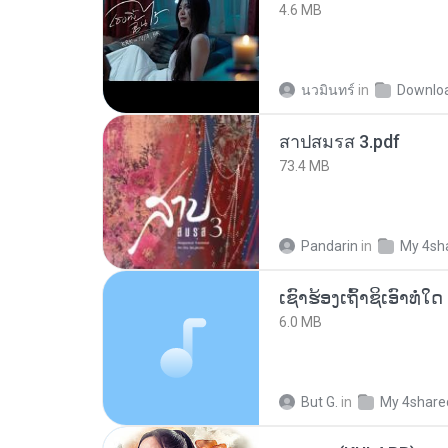
4.6 MB
นวมินทร์
in
Downlo
สาปสมรส 3.pdf
73.4 MB
Pandarin
in
My 4sh
6.0 MB
But G.
in
My 4share