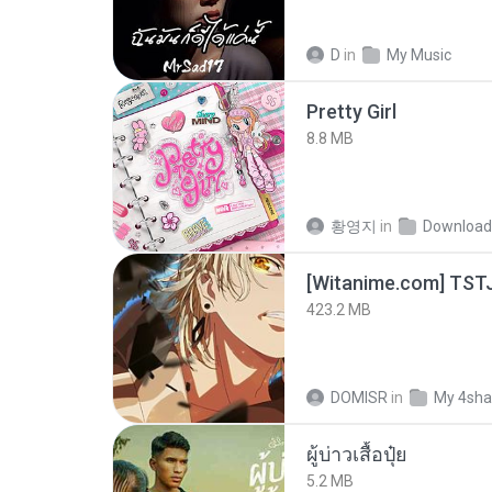
D
in
My Music
Pretty Girl
8.8 MB
황영지
in
Download
423.2 MB
DOMISR
in
My 4sha
ผู้บ่าวเสื้อปุ๋ย
5.2 MB