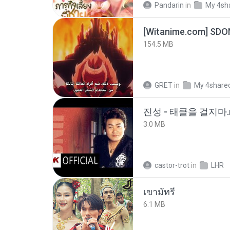
Pandarin
in
My 4sh
[Witanime.com] SDO
154.5 MB
GRET
in
My 4share
진성 - 태클을 걸지마.
3.0 MB
castor-trot
in
LHR
เขามัทรี
6.1 MB