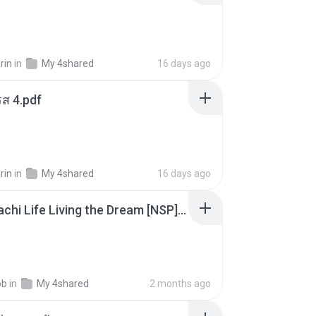
rin
in
My 4shared
16 days ago
ส 4.pdf
rin
in
My 4shared
16 days ago
Tomodachi Life Living the Dream [NSP].torrent
ob
in
My 4shared
2 months ago