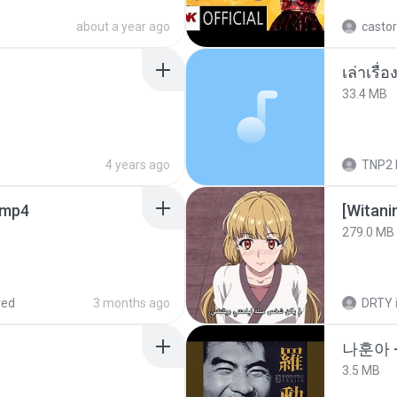
about a year ago
castor
เล่าเรื
33.4 MB
4 years ago
TNP2 
.mp4
[Witan
279.0 MB
red
3 months ago
DRTY
나훈아 -
3.5 MB