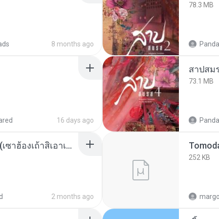
78.3 MB
ads
8 months ago
Panda
สาปสมร
73.1 MB
ared
16 days ago
Panda
ເຊົາຮ້ອງເຖົ້າຊິເອົາທໍ່ໃດ (เซาฮ้องเถ้าสิเอาเท่าใด) ບຸນເກີດ ຫນູຫ່ວງ ft. ໂສພາ ຈຸນທະລາ
252 KB
d
2 months ago
marg