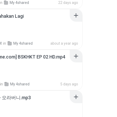
in
My 4shared
22 days ago
ahakan Lagi
M.
in
My 4shared
about a year ago
ime.com] BSKHKT EP 02 HD.mp4
in
My 4shared
5 days ago
- 오라버니.mp3