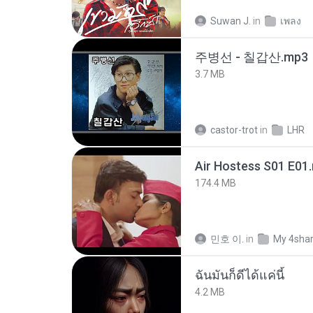
Suwan J.
in
เพลง
주병선 - 칠갑산.mp3
3.7 MB
castor-trot
in
LHR
Air Hostess S01 E01
174.4 MB
민호 이.
in
My 4sha
ฉันมันก็ดีได้แค่นี้
4.2 MB