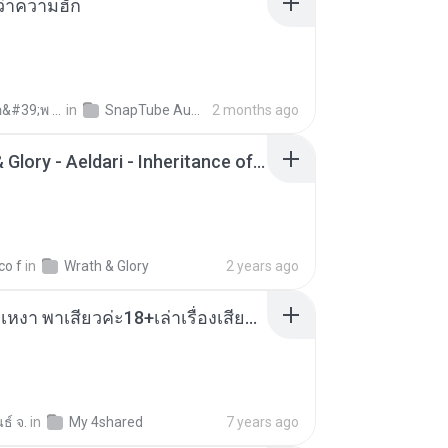
อว่าความฮัก
ถามพ่อ&#39;พ ม.
in
SnapTube Audio
2 months ago
Wrath & Glory - Aeldari - Inheritance of Embers.pdf
co f
in
Wrath & Glory
2 years ago
เมียน้อยเหงา พาเสียวค่ะ18+เล่าเรื่องเสียว.mp3
ธ์ จ.
in
My 4shared
7 years ago