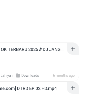
DJ TIKTOK TERBARU 2025🎵DJ JANGAN TUNGGU LAMA LAMA NANTI LAMA LAMA 🎵DJ SEDIA AKU SEBELUM HUJAN
 Lahiya
in
Downloads
6 months ago
ime.com] DTRD EP 02 HD.mp4