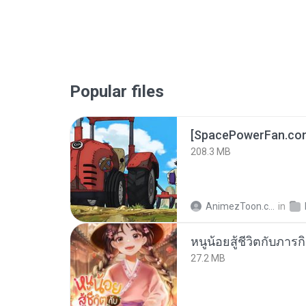
Popular files
208.3 MB
AnimezToon.com
in
27.2 MB