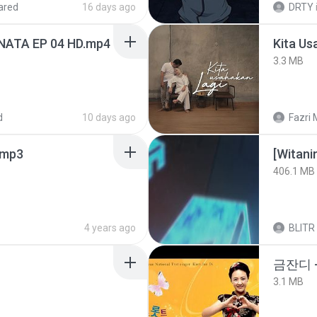
ared
16 days ago
DRTY
NATA EP 04 HD.mp4
Kita Us
3.3 MB
d
10 days ago
Fazri 
mp3
[Witan
406.1 MB
4 years ago
BLITR
금잔디 
3.1 MB