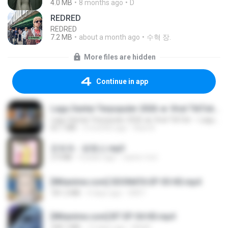
4.0 MB
8 months ago
D
REDRED
REDRED
7.2 MB
about a month ago
수혁 장.
More files are hidden
Continue in app
Lagu Santai Terpopuler 2026 🔥 Viral TikTok — Lagu Pop Indonesia Terbaru & Paling Hits 2026
Lagu Santai Terpopuler 2026 🔥 Viral TikTok — Lagu Pop Indonesia Terbaru & Paling Hits 2026
65.1 MB
3 months ago
Azis N.
문희옥 - 평행선.mp3
2.9 MB
4 years ago
castor-trot
[Witanime.com] SDONATA EP 05 HD.mp4
181.2 MB
4 days ago
GRET
[Witanime.com] BT EP 04 HD.mp4
248.7 MB
13 days ago
BAXK