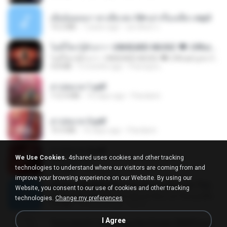
เมียน้อยเหงา พาเสียวค่ะ18+เล่าเรื่องเสียว.mp3
14.2 MB
7 years ago
อมรพันธ์ จ.
ไม่มีใครรู้ตัวเรา– UNHEARD MUSIC 🖤| Official Lyric Video | เพลงสู้ชีวิต
ไม่มีใครรู้ตัวเรา– UNHEARD MUSIC 🖤| Official Lyric Video | เพลงสู้ชีวิต
4.8 MB
3 months ago
Peeraya L.
สาปสมรส 1.pdf
112.4 MB
16 days ago
Pandarin
สาปสมรส 3.pdf
73.4 MB
16 days ago
Pandarin
สาปสมรส 4.pdf
We Use Cookies.
4shared uses cookies and other tracking
CamScanner
technologies to understand where our visitors are coming from and
73.1 MB
16 days ago
Pandarin
improve your browsing experience on our Website. By using our
ເຊົາຮ້ອງເຖົ້າຊິເອົາທໍ່ໃດ (เซาฮ้องเถ้าสิเอาเท่าใด) ບຸນເກີດ ຫນູຫ່ວງ ft. ໂສພາ ຈຸນທະລາ
Website, you consent to our use of cookies and other tracking
ເຊົາຮ້ອງເຖົ້າຊິເອົາທໍ່ໃດ (เซาฮ้องเถ้าสิเอาเท่าใด) ບຸນເກີດ ຫນູຫ່ວງ ft. ໂສພາ ຈຸນທະລາ
technologies.
Change my preferences
6.0 MB
2 months ago
But G.
I Agree
Tomodachi Life Living the Dream [NSP].torrent