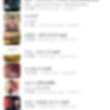
KRK - เธอทิ้งฉันไว้ Ft.N/A , HK [Official MV]
4.6 MB
8 months ago
นวมินทร์
เขามัทรี
เขามัทรี
6.1 MB
about a year ago
Suwan J.
김용임 - 흙에 살리라.mp3
2.8 MB
4 years ago
castor-trot
진성 - 보릿고개.mp3
3.4 MB
4 years ago
castor-trot
สาปสมรส 2.pdf
78.3 MB
16 days ago
Pandarin
กุหลาบ (KULARB)
กุหลาบ (KULARB)
5.9 MB
about a year ago
Suwan J.
진성 - 태클을 걸지마.mp3
3.0 MB
4 years ago
castor-trot