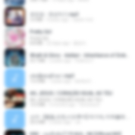
유진표 - 천년지기.mp3
3.0 MB
4 years ago
castor-trot
Pretty Girl
Pretty Girl
8.8 MB
22 days ago
황영지
Wrath & Glory - Aeldari - Inheritance of Embers.pdf
53.7 MB
2 years ago
federico f
เล่นชู้ตอนผัวเมา.mp3
13.4 MB
7 years ago
lambcr2 ..
AH, JESUS / CORAÇÃO IGUAL AO TEU
AH, JESUS / CORAÇÃO IGUAL AO TEU
14.3 MB
3 months ago
Veronica D.
소이 - [펨돔,오컨,시오후키] 자기야, 미쳐볼래 #남성향 #ASMR #펨돔 #여공남수 #19금.mp3
20.0 MB
2 years ago
Jin
KRK - เธอทิ้งฉันไว้ Ft.N/A , HK [Official MV]