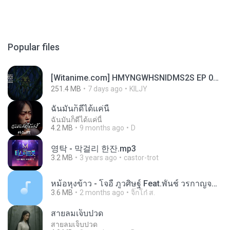
Popular files
[Witanime.com] HMYNGWHSNIDMS2S EP 05 HD.mp4
251.4 MB
7 days ago
KILJY
ฉันมันก็ดีได้แค่นี้
ฉันมันก็ดีได้แค่นี้
4.2 MB
9 months ago
D
영탁 - 막걸리 한잔.mp3
3.2 MB
3 years ago
castor-trot
หม้อหุงข้าว - โจอี้ ภูวศิษฐ์ Feat.พั้นช์ วรกาญจน์-315237.mp3
3.6 MB
2 months ago
จิ๊กโก๋ ส.
สายลมเจ็บปวด
สายลมเจ็บปวด