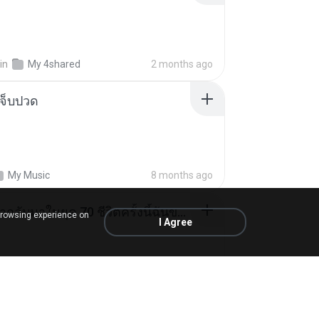
in
My 4shared
2 months ago
จ็บปวด
My Music
8 months ago
ย้อนเวลากลับมาในยุค 70 ชีวิตครั้งนี้ฉันขอเลือกเอง จบ.pdf
browsing experience on
I Agree
rin
in
My 4shared
18 days ago