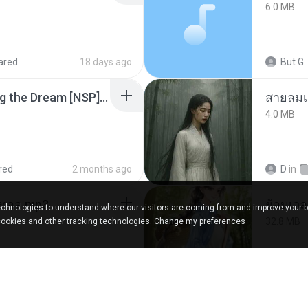
6.0 MB
ared
18 days ago
But G.
Tomodachi Life Living the Dream [NSP].torrent
สายลมเ
4.0 MB
red
2 months ago
D
in
เมนทอล.mp3
chnologies to understand where our visitors are coming from and improve your 
32.8 MB
cookies and other tracking technologies.
Change my preferences
shared
2 years ago
Panda