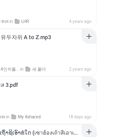
-trot
in
LHR
4 years ago
유두자위 A to Z.mp3
좀비고4인커플 좀.
in
새 폴더
2 years ago
ส 3.pdf
rin
in
My 4shared
18 days ago
ເຊົາຮ້ອງເຖົ້າຊິເອົາທໍ່ໃດ (เซาฮ้องเถ้าสิเอาเท่าใด) ບຸນເກີດ ຫນູຫ່ວງ ft. ໂສພາ ຈຸນທະລາ