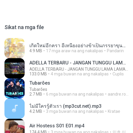
Sikat na mga file
เกิดใหม่อีกครา อี๋เหนียงอย่างข้าเป็นภรรยาขุนนาง 1_ST.pdf
4.9 MB
17 mga araw na ang nakalipas
Pandarin
ADELLA TERBARU - JANGAN TUNGGU LAMA LAMA - GELAS RETAK - OM ADELLA FULL ALBUM TERBARU 2026
ADELLA TERBARU - JANGAN TUNGGU LAMA LAMA - GELAS RETAK - OM ADELLA FULL ALBUM TERBARU 2026
133.0 MB
4 mga buwan na ang nakalipas
Cuplis
Tubarões
Tubarões
2.7 MB
6 mga buwan na ang nakalipas
aandre.rodrigues
ไม่มีใครรู้ตัวเรา (mp3cut.net).mp3
4.2 MB
3 mga buwan na ang nakalipas
Kratae
Air Hostess S01 E01.mp4
174.4 MB
3 mga buwan na ang nakalipas
민호 이.