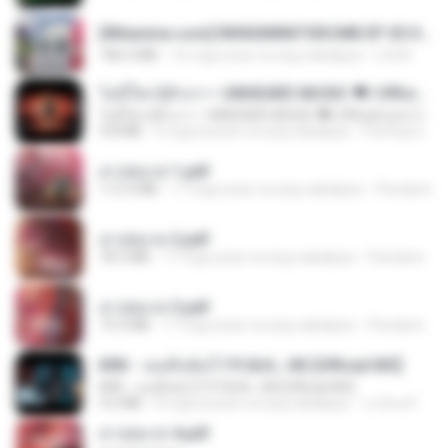
[Witanime.com] RKNGMNNTSRCMB EP 05 HD.mp4
186.0 MB
16 mga araw na ang nakalipas
LOLKI
ไม่มีใครรู้ตัวเรา– UNHEARD MUSIC 🖤| Official Lyric Video | เพลงสู้ชีวิต
ไม่มีใครรู้ตัวเรา– UNHEARD MUSIC 🖤| Official Lyric Video | เพลงสู้ชีวิต
4.8 MB
3 mga buwan na ang nakalipas
Peeraya L.
สาปสมรส 1.pdf
112.4 MB
17 mga araw na ang nakalipas
Pandarin
สาปสมรส 2.pdf
78.3 MB
17 mga araw na ang nakalipas
Pandarin
สาปสมรส 3.pdf
73.4 MB
17 mga araw na ang nakalipas
Pandarin
KRK - เธอทิ้งฉันไว้ Ft.N/A , HK [Official MV]
KRK - เธอทิ้งฉันไว้ Ft.N/A , HK [Official MV]
4.6 MB
8 mga buwan na ang nakalipas
นวมินทร์
สาปสมรส 4.pdf