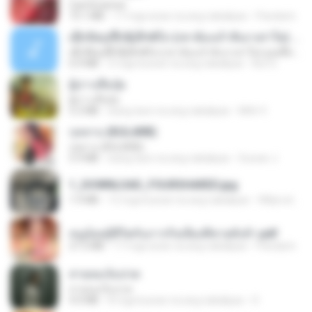
CamScanner
73.1 MB
17 mga araw na ang nakalipas
Pandarin
ເຊົາຮ້ອງເຖົ້າຊິເອົາທໍ່ໃດ (เซาฮ้องเถ้าสิเอาเท่าใด) ບຸນເກີດ ຫນູຫ່ວງ ft. ໂສພາ ຈຸນທະລາ
ເຊົາຮ້ອງເຖົ້າຊິເອົາທໍ່ໃດ (เซาฮ้องเถ้าสิเอาเท่าใด) ບຸນເກີດ ຫນູຫ່ວງ ft. ໂສພາ ຈຸນທະລາ
6.0 MB
2 mga buwan na ang nakalipas
But G.
ผู้บ่าวเสื้อปุ๋ย
ผู้บ่าวเสื้อปุ๋ย
5.2 MB
isang taon na ang nakalipas
Mith 9.
กุหลาบ (KULARB)
กุหลาบ (KULARB)
5.9 MB
isang taon na ang nakalipas
Suwan J.
1_DOWNLOAD_FOURSHARED.jpg
1.9 MB
12 mga buwan na ang nakalipas
Wtlprodthree A.
หนูน้อยสู้ชีวิตกับภารกิจเลี้ยงพี่ชายทั้งห้า.pdf
27.2 MB
17 mga araw na ang nakalipas
Pandarin
สายลมเจ็บปวด
สายลมเจ็บปวด
4.0 MB
8 mga buwan na ang nakalipas
D