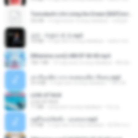
Tomodachi Life Living the Dream [NSP].torrent
252 KB
2 mga buwan na ang nakalipas
margob
강진 - 막걸리 한 잔.mp3
3.8 MB
4 mga taon na ang nakalipas
castor-trot
[Witanime.com] LNM EP 06 HD.mp4
180.1 MB
10 mga araw na ang nakalipas
MUrabito
เล่าเรื่องเสียว จาก คนชอบเสียว ขึ้นครู.mp3
33.4 MB
5 mga taon na ang nakalipas
TNP2 M.
LOVE ATTACK
LOVE ATTACK
7.1 MB
isang taon na ang nakalipas
지빈 임.
อยู่ที่ไหนก็คิดถึง - เมนทอล.mp3
4.2 MB
2 mga taon na ang nakalipas
มันไม้สาย ม.