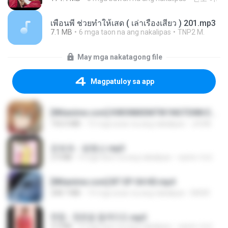
เพื่อนพี่ ช่วยทำให้เสด ( เล่าเรื่องเสียว ) 201.mp3
7.1 MB
6 mga taon na ang nakalipas
TNP2 M.
May mga nakatagong file
Magpatuloy sa app
[Witanime.com] KWONMSNITIK1NGTDNN EP 04 HD.mp4
192.0 MB
15 mga araw na ang nakalipas
JUVIA
문희옥 - 평행선.mp3
2.9 MB
4 mga taon na ang nakalipas
castor-trot
[Witanime.com] BT EP 04 HD.mp4
248.7 MB
14 mga araw na ang nakalipas
BAXK
현철 - 청춘을 돌려다오.mp3
3.3 MB
4 mga taon na ang nakalipas
castor-trot