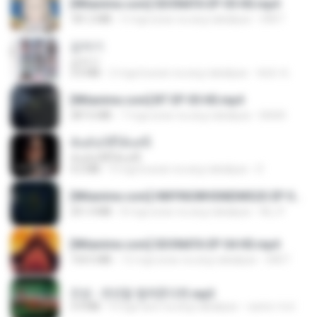
[Witanime.com] SDONATA EP 05 HD.mp4
181.2 MB
5 mga araw na ang nakalipas
GRET
갑자기
갑자기
3.0 MB
2 mga buwan na ang nakalipas
복희 박.
[Witanime.com] BT EP 05 HD.mp4
287.6 MB
7 mga araw na ang nakalipas
BAXK
ฉันมันก็ดีได้แค่นี้
ฉันมันก็ดีได้แค่นี้
4.2 MB
9 mga buwan na ang nakalipas
D
[Witanime.com] HMYNGWHSNIDMS2S EP 05 HD.mp4
251.4 MB
8 mga araw na ang nakalipas
KILJY
[Witanime.com] SDONATA EP 04 HD.mp4
154.5 MB
12 mga araw na ang nakalipas
GRET
진성 - 천년을 빌려준다면.mp3
3.4 MB
4 mga taon na ang nakalipas
castor-trot