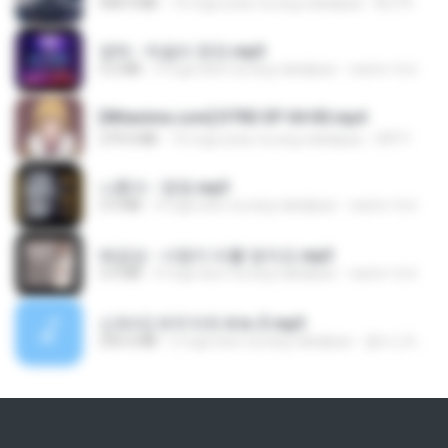
408.9 MB
14 mga araw na ang nakalipas
BLITR
영탁 - 막걸리 한잔.mp3
3.2 MB
3 mga taon na ang nakalipas
castor-trot
[Witanime.com] DTRD EP 04 HD.mp4
279.0 MB
10 mga araw na ang nakalipas
DRTY
나훈아 - 영영.mp3
3.5 MB
4 mga taon na ang nakalipas
castor-trot
배금성 - 사랑이 비를 맞아요.mp3
3.5 MB
4 mga taon na ang nakalipas
castor-trot
신유리) 유두자위 A to Z.mp3
256.6 MB
2 mga taon na ang nakalipas
좀비고4인커플 좀.