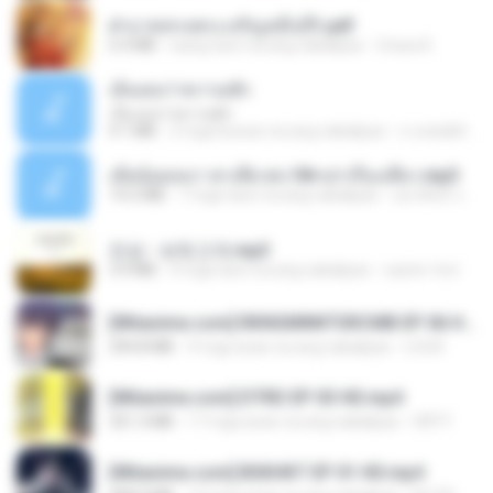
ฝ่าบาททรงพระเจริญหมื่นปี1.pdf
6.4 MB
isang taon na ang nakalipas
Orasa K.
เอิ้นเธอว่าความฮัก
เอิ้นเธอว่าความฮัก
4.1 MB
2 mga buwan na ang nakalipas
ถามพ่อ&#39;พ ม.
เมียน้อยเหงา พาเสียวค่ะ18+เล่าเรื่องเสียว.mp3
14.2 MB
7 mga taon na ang nakalipas
อมรพันธ์ จ.
진성 - 보릿고개.mp3
3.4 MB
4 mga taon na ang nakalipas
castor-trot
[Witanime.com] RKNGMNNTSRCMB EP 06 HD.mp4
294.8 MB
9 mga araw na ang nakalipas
LOLKI
[Witanime.com] DTRD EP 03 HD.mp4
321.3 MB
17 mga araw na ang nakalipas
DRTY
[Witanime.com] BSKHKT EP 01 HD.mp4