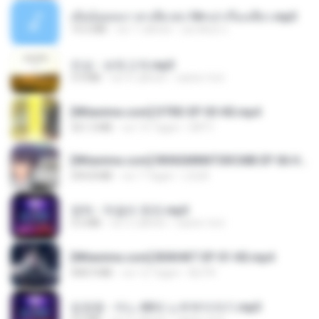
เมียน้อยเหงา พาเสียวค่ะ18+เล่าเรื่องเสียว.mp3
14.2 MB
vor 7 Jahren
อมรพันธ์ จ.
진성 - 보릿고개.mp3
3.4 MB
vor 4 Jahren
castor-trot
[Witanime.com] DTRD EP 03 HD.mp4
321.3 MB
vor 15 Tagen
DRTY
[Witanime.com] RKNGMNNTSRCMB EP 06 HD.mp4
294.8 MB
vor 7 Tagen
LOLKI
영탁 - 막걸리 한잔.mp3
3.2 MB
vor 3 Jahren
castor-trot
[Witanime.com] BSKHKT EP 01 HD.mp4
408.9 MB
vor 12 Tagen
BLITR
임영웅 - 어느 60대 노부부이야기.mp3