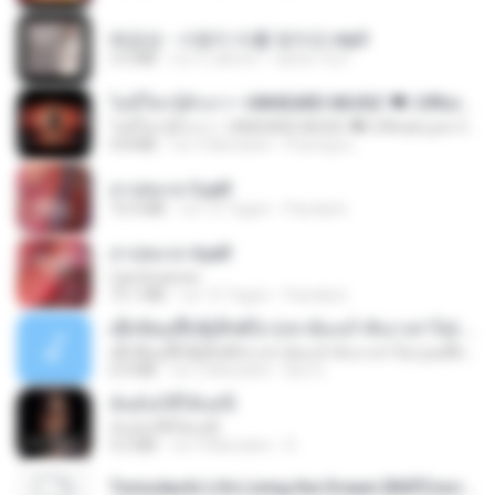
배금성 - 사랑이 비를 맞아요.mp3
3.5 MB
vor 3 Jahren
castor-trot
ไม่มีใครรู้ตัวเรา– UNHEARD MUSIC 🖤| Official Lyric Video | เพลงสู้ชีวิต
ไม่มีใครรู้ตัวเรา– UNHEARD MUSIC 🖤| Official Lyric Video | เพลงสู้ชีวิต
4.8 MB
vor 3 Monaten
Peeraya L.
สาปสมรส 3.pdf
73.4 MB
vor 15 Tagen
Pandarin
สาปสมรส 4.pdf
CamScanner
73.1 MB
vor 15 Tagen
Pandarin
ເຊົາຮ້ອງເຖົ້າຊິເອົາທໍ່ໃດ (เซาฮ้องเถ้าสิเอาเท่าใด) ບຸນເກີດ ຫນູຫ່ວງ ft. ໂສພາ ຈຸນທະລາ
ເຊົາຮ້ອງເຖົ້າຊິເອົາທໍ່ໃດ (เซาฮ้องเถ้าสิเอาเท่าใด) ບຸນເກີດ ຫນູຫ່ວງ ft. ໂສພາ ຈຸນທະລາ
6.0 MB
vor 2 Monaten
But G.
ฉันมันก็ดีได้แค่นี้
ฉันมันก็ดีได้แค่นี้
4.2 MB
vor 9 Monaten
D
Tomodachi Life Living the Dream [NSP].torrent