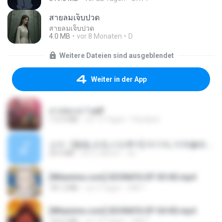
สายลมเจ็บปวด
สายลมเจ็บปวด
4.0 MB
vor 8 Monaten
D
Weitere Dateien sind ausgeblendet
Weiter in der App
สาปสมรส 1.pdf
112.4 MB
vor 15 Tagen
Pandarin
소이 - [펨돔,오컨,시오후키] 자기야, 미쳐볼래 #남성향 #ASMR #펨돔 #여공남수 #19금.mp3
20.0 MB
vor 2 Jahren
Jin
[Witanime.com] SDONATA EP 05 HD.mp4
181.2 MB
vor 3 Tagen
GRET
[Witanime.com] SDONATA EP 04 HD.mp4
154.5 MB
vor 10 Tagen
GRET