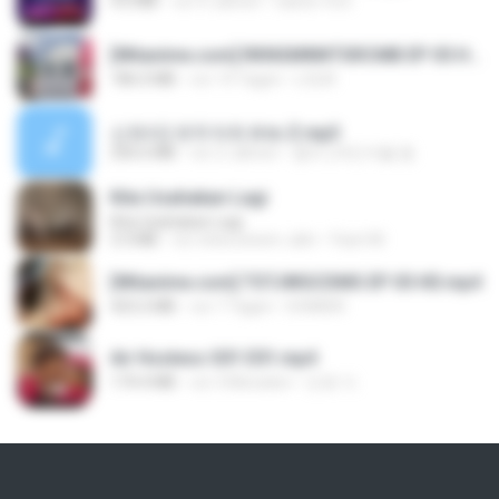
4.6 MB
vor 4 Jahren
castor-trot
[Witanime.com] RKNGMNNTSRCMB EP 05 HD.mp4
186.0 MB
vor 14 Tagen
LOLKI
신유리) 유두자위 A to Z.mp3
256.6 MB
vor 2 Jahren
좀비고4인커플 좀.
Kita Usahakan Lagi
Kita Usahakan Lagi
3.3 MB
vor etwa einem Jahr
Fazri M.
[Witanime.com] TSTJWGCDMS EP 05 HD.mp4
423.2 MB
vor 7 Tagen
DOMISR
Air Hostess S01 E01.mp4
174.4 MB
vor 3 Monaten
민호 이.