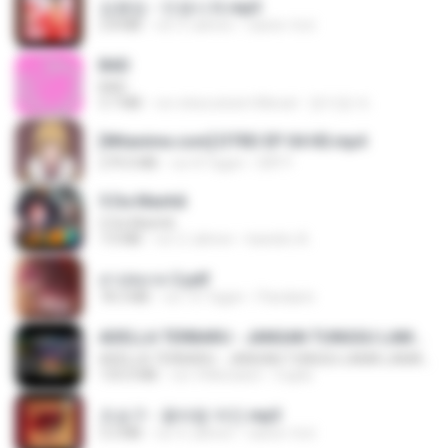
김용임 - 인생시계.mp3
2.8 MB
vor 3 Jahren
castor-trot
BAD
BAD
3.7 MB
vor etwa einem Monat
문지영 여.
[Witanime.com] DTRD EP 04 HD.mp4
279.0 MB
vor 8 Tagen
DRTY
5 Da Manhã
5 Da Manhã
7.0 MB
vor 2 Jahren
leandro A.
สาปสมรส 2.pdf
78.3 MB
vor 15 Tagen
Pandarin
ADELLA TERBARU - JANGAN TUNGGU LAMA LAMA - GELAS RETAK - OM ADELLA FULL ALBUM TERBARU 2026
ADELLA TERBARU - JANGAN TUNGGU LAMA LAMA - GELAS RETAK - OM ADELLA FULL ALBUM TERBARU 2026
133.0 MB
vor 4 Monaten
Cuplis
조승구 - 꽃바람 여인.mp3
3.2 MB
vor 4 Jahren
castor-trot