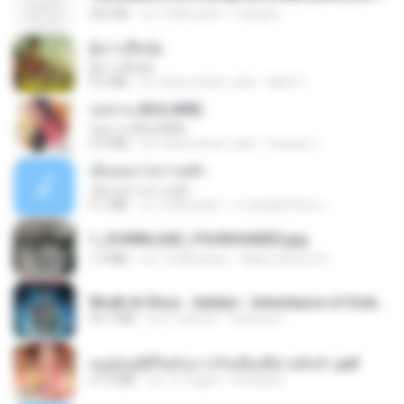
252 KB
vor 2 Monaten
margob
ผู้บ่าวเสื้อปุ๋ย
ผู้บ่าวเสื้อปุ๋ย
5.2 MB
vor etwa einem Jahr
Mith 9.
กุหลาบ (KULARB)
กุหลาบ (KULARB)
5.9 MB
vor etwa einem Jahr
Suwan J.
เอิ้นเธอว่าความฮัก
เอิ้นเธอว่าความฮัก
4.1 MB
vor 2 Monaten
ถามพ่อ&#39;พ ม.
1_DOWNLOAD_FOURSHARED.jpg
1.9 MB
vor 12 Monaten
Wtlprodthree A.
Wrath & Glory - Aeldari - Inheritance of Embers.pdf
53.7 MB
vor 2 Jahren
federico f
หนูน้อยสู้ชีวิตกับภารกิจเลี้ยงพี่ชายทั้งห้า.pdf
27.2 MB
vor 15 Tagen
Pandarin