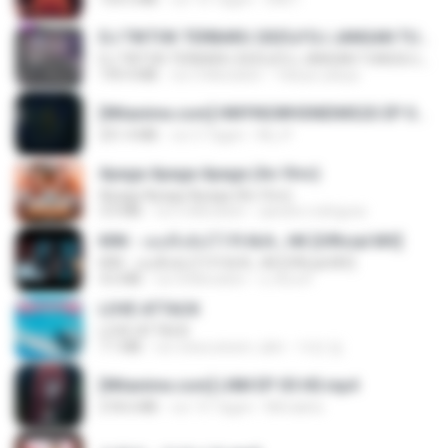
DJ TIKTOK TERBARU 2025🎵DJ JANGAN TUNGGU LAMA LAMA NANTI LAMA LAMA 🎵DJ SEDIA AKU SEBELUM HUJAN
DJ TIKTOK TERBARU 2025🎵DJ JANGAN TUNGGU LAMA LAMA NANTI LAMA LAMA 🎵DJ SEDIA AKU SEBELUM HUJAN
199.4 MB
vor 6 Monaten
Yahya Lahiya
[Witanime.com] HMYNGWHSNIDMS2S EP 05 HD.mp4
251.4 MB
vor 5 Tagen
KILJY
Apaga Apaga Apaga (Ao Vivo)
Apaga Apaga Apaga (Ao Vivo)
3.0 MB
vor 6 Monaten
aandre.rodrigues
KRK - เธอทิ้งฉันไว้ Ft.N/A , HK [Official MV]
KRK - เธอทิ้งฉันไว้ Ft.N/A , HK [Official MV]
4.6 MB
vor 8 Monaten
นวมินทร์
LOVE ATTACK
LOVE ATTACK
7.1 MB
vor etwa einem Jahr
지빈 임.
[Witanime.com] LNM EP 05 HD.mp4
218.6 MB
vor 15 Tagen
MUrabito