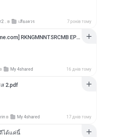
2 ..
в
เสียงควร
7 років тому
[Witanime.com] RKNGMNNTSRCMB EP 05 HD.mp4
в
My 4shared
16 днів тому
ส 2.pdf
rin
в
My 4shared
17 днів тому
ีได้แค่นี้