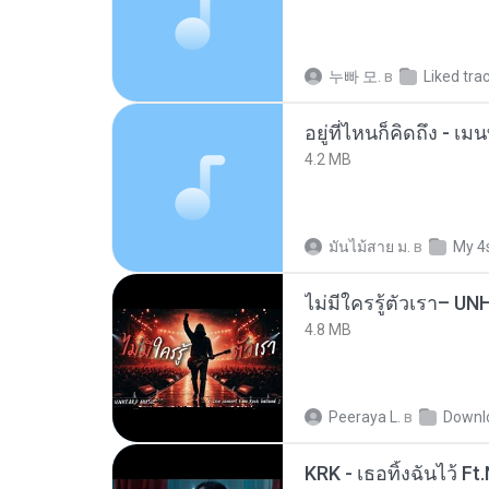
누빠 모.
в
Liked tra
อยู่ที่ไหนก็คิดถึง - 
4.2 MB
มันไม้สาย ม.
в
My 4
4.8 MB
Peeraya L.
в
Downl