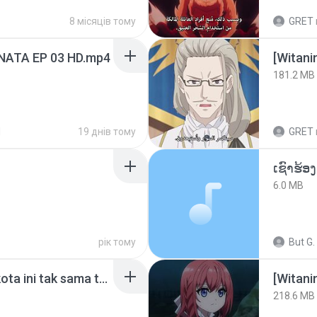
8 місяців тому
GRET
NATA EP 03 HD.mp4
[Witan
181.2 MB
d
19 днів тому
GRET
6.0 MB
рік тому
But G.
Nadhif Basalamah - kota ini tak sama tanpamu (Official Lyric Video).mp3
[Witan
218.6 MB