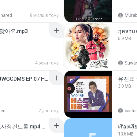
shared
8 місяців тому
MUrab
맞아요.mp3
กุหลาบ
5.9 MB
4 роки тому
Suwan
[Witanime.com] TSTJWGCDMS EP 07 HD.mp4
유진표 
3.0 MB
red
2 дні тому
castor
4b6d7436_바이노럴_사정컨트롤.mp4.m4a
เรื่องเ
13.6 MB