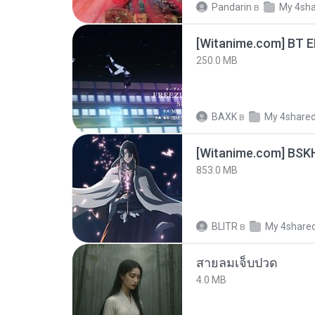
Pandarin
в
My 4sh
[Witanime.com] BT 
250.0 MB
BAXK
в
My 4share
[Witanime.com] BSK
853.0 MB
BLITR
в
My 4share
สายลมเจ็บปวด
4.0 MB