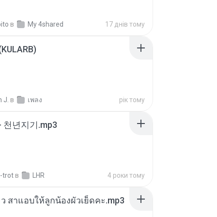
ito
в
My 4shared
17 днів тому
 (KULARB)
 J.
в
เพลง
рік тому
- 천년지기.mp3
-trot
в
LHR
4 роки тому
สียว สาแอบให้ลูกน้องผัวเย็ดคะ.mp3