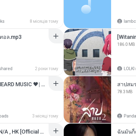
cks
8 місяців тому
lambcr
เมนทอล.mp3
186.0 MB
shared
2 роки тому
LOLKI
ไม่มีใครรู้ตัวเรา– UNHEARD MUSIC 🖤| Official Lyric Video | เพลงสู้ชีวิต
สาปสมร
78.3 MB
oads
3 місяці тому
Panda
KRK - เธอทิ้งฉันไว้ Ft.N/A , HK [Official MV]
ฉันมันก็ด