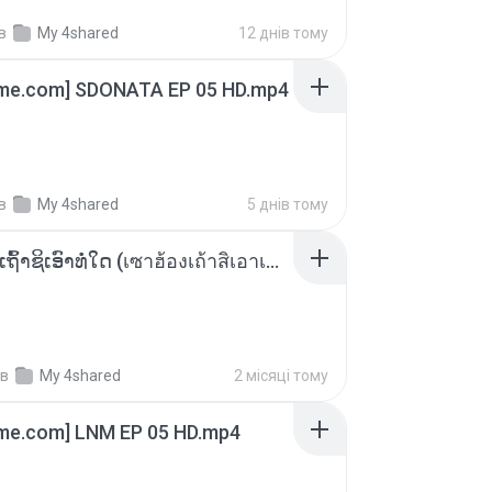
в
My 4shared
12 днів тому
ime.com] SDONATA EP 05 HD.mp4
в
My 4shared
5 днів тому
ເຊົາຮ້ອງເຖົ້າຊິເອົາທໍ່ໃດ (เซาฮ้องเถ้าสิเอาเท่าใด) ບຸນເກີດ ຫນູຫ່ວງ ft. ໂສພາ ຈຸນທະລາ
в
My 4shared
2 місяці тому
ime.com] LNM EP 05 HD.mp4