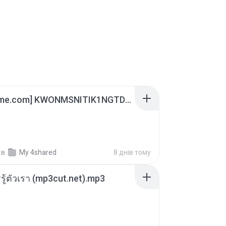
[Witanime.com] KWONMSNITIK1NGTDNN EP 05 HD.mp4
в
My 4shared
8 днів тому
รรู้ตัวเรา (mp3cut.net).mp3