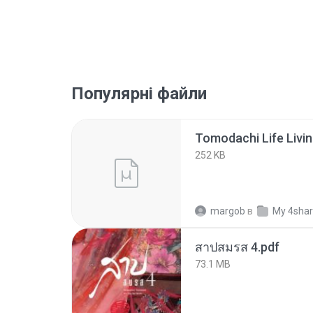
Популярні файли
252 KB
margob
в
My 4sha
สาปสมรส 4.pdf
73.1 MB