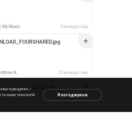
My Music
9 місяців тому
NLOAD_FOURSHARED.jpg
dthree A.
12 місяців тому
รงพระเจริญหมื่นปี1.pdf
аші відвідувачі, і
Я погоджуюся
 та інших технологій
K.
в
Downloads
рік тому