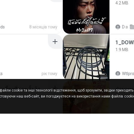
4.2 MB
ads
8 місяців тому
D
в
1_DOW
1.9 MB
ks
рік тому
Wtlpro
หนูน้อยสู้ชีวิตกับภารกิจเลี้ยงพี่ชายทั้งห้า.pdf
ฝ่าบาทท
айли cookie та інші технології відстеження, щоб зрозуміти, звідки приходять н
6.4 MB
товуючи наш веб-сайт, ви погоджуєтеся на використання нами файлів cookie
ared
17 днів тому
Orasa 