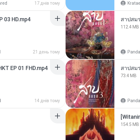
ared
17 днів тому
Krata
EP 03 HD.mp4
สาปสมร
112.4 MB
d
21 день тому
Panda
HKT EP 01 FHD.mp4
สาปสมร
73.4 MB
d
14 днів тому
Panda
[Witan
154.5 MB