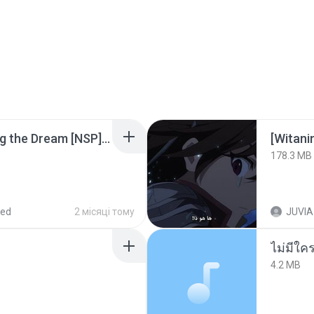
Tomodachi Life Living the Dream [NSP].torrent
178.3 MB
red
2 місяці тому
JUVIA
ไม่มีใค
4.2 MB