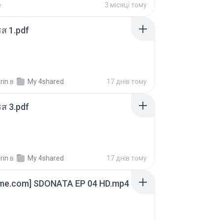
e
3 місяці тому
ส 1.pdf
rin
в
My 4shared
17 днів тому
ส 3.pdf
rin
в
My 4shared
17 днів тому
ime.com] SDONATA EP 04 HD.mp4