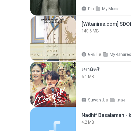
D
в
My Music
[Witanime.com] SDO
140.6 MB
GRET
в
My 4share
เขามัทรี
6.1 MB
Suwan J.
в
เพลง
4.2 MB