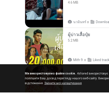
4.6 MB
นวมินทร์
в
Downlo
ผู้บ่าวเสื้อปุ๋ย
5.2 MB
Mith 9.
в
Liked trac
Ми використовуємо файли cookie.
4shared використовує ф
27.2 MB
поліпшити Ваш досвід перегляду нашого веб-сайту. Викорис
відстеження.
Змінити мої налаштування
Pandarin
в
My 4sh