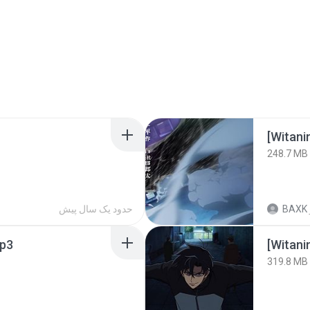
[Witan
248.7 MB
حدود یک سال پیش
BAXK
p3
[Witan
319.8 MB