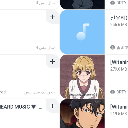
4 سال پیش
DRTY
신유리) 
256.6 MB
4 سال پیش
[Witan
279.0 MB
red
حدود یک سال پیش
DRTY
ไม่มีใครรู้ตัวเรา– UNHEARD MUSIC 🖤| Official Lyric Video | เพลงสู้ชีวิต
[Witan
219.5 MB