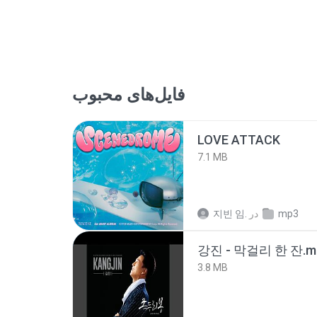
فایل‌های محبوب
LOVE ATTACK
7.1 MB
지빈 임.
در
mp3
강진 - 막걸리 한 잔.m
3.8 MB