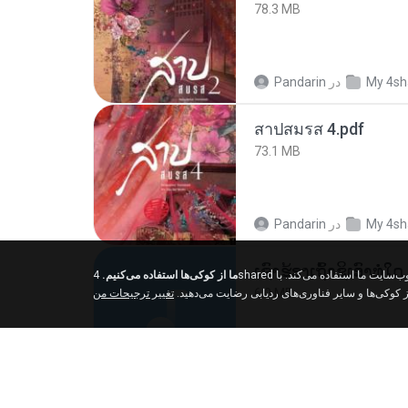
78.3 MB
Pandarin
در
My 4sh
สาปสมรส 4.pdf
73.1 MB
Pandarin
در
My 4sh
ما از کوکی‌ها استفاده می‌کنیم.
4shared از کوکی‌ها و سایر فناوری‌های ردیابی برای درک اینکه بازدیدکنندگان ما از کجا می‌آیند و بهبود تجربه مرور شما در وب‌سایت ما استفاده می‌کند. با
6.0 MB
از کوکی‌ها و سایر فناوری‌های ردیابی رضایت می‌دهید
تغییر ترجیحات من
But G.
در
My 4shar