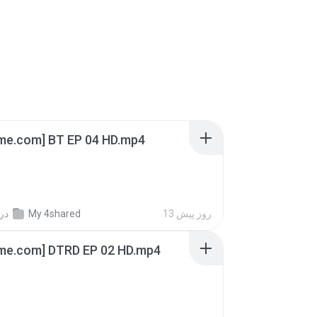
ime.com] BT EP 04 HD.mp4
در
My 4shared
13 روز پیش
ime.com] DTRD EP 02 HD.mp4