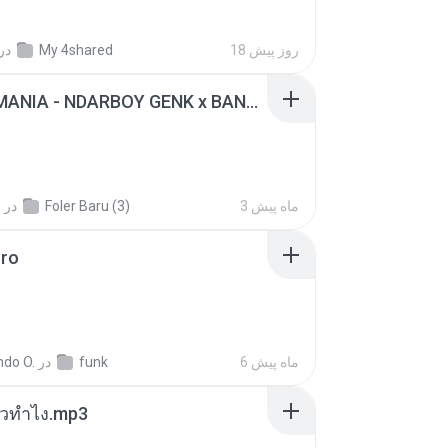
در
My 4shared
18 روز پیش
KICAU MANIA - NDARBOY GENK x BANDITOZ YAOW 86 (OFFICIAL LYRIC VIDEO) GAS POL NDANGAK
.
در
Foler Baru (3)
3 ماه پیش
oro
ndo O.
در
funk
6 ماه پیش
ล้วทำไง.mp3