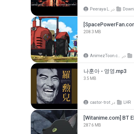
Peeraya L.
در
Down
208.3 MB
AnimezToon.com
در
나훈아 - 영영.mp3
3.5 MB
castor-trot
در
LHR
[Witanime.com] BT 
287.6 MB