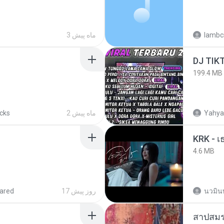
3 ماه پیش
lambcr
199.4 MB
acks
2 ماه پیش
Yahya
4.6 MB
ared
17 روز پیش
นวมิน
สาปสมร