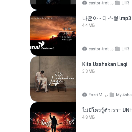
castor-trot
در
LHR
나훈아 - 테스형!.mp3
4.4 MB
castor-trot
در
LHR
Kita Usahakan Lagi
3.3 MB
Fazri M.
در
My 4sha
4.8 MB