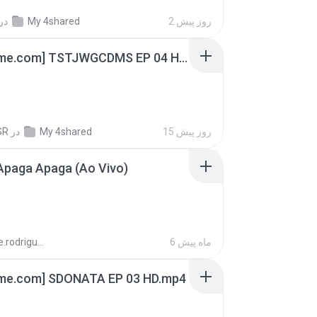
در
My 4shared
2 روز پیش
[Witanime.com] TSTJWGCDMS EP 04 HD.mp4
SR
در
My 4shared
15 روز پیش
Apaga Apaga (Ao Vivo)
aandre.rodrigues
6 ماه پیش
ime.com] SDONATA EP 03 HD.mp4