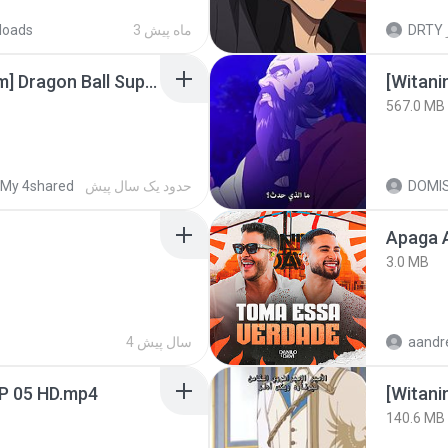
loads
3 ماه پیش
DRTY
[SpacePowerFan.com] Dragon Ball Super EP1 480p.mp4
567.0 MB
My 4shared
حدود یک سال پیش
DOMI
Apaga 
3.0 MB
4 سال پیش
EP 05 HD.mp4
[Witan
140.6 MB