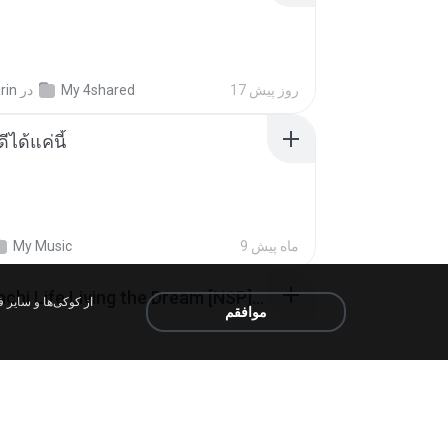
rin
در
My 4shared
17 روز پیش
ีได้แค่นี้
My Music
9 ماه پیش
Tomodachi Life Living the Dream [NSP].torrent
موافقم
ob
در
My 4shared
2 ماه پیش