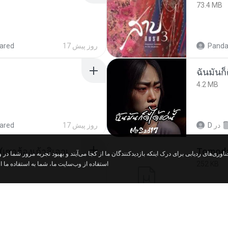
73.4 MB
ared
17 روز پیش
Panda
ฉันมันก็ด
4.2 MB
ared
17 روز پیش
D
در
ເຊົາຮ້ອງເຖົ້າຊິເອົາທໍ່ໃດ (เซาฮ้องเถ้าสิเอาเท่าใด) ບຸນເກີດ ຫນູຫ່ວງ ft. ໂສພາ ຈຸນທະລາ
252 KB
استفاده از وب‌سایت ما، شما به استفاده ما .
ed
2 ماه پیش
marg