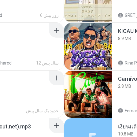
d
6 روز پیش
GRET
8.9 MB
shared
12 سال پیش
Rina P
Carnív
2.8 MB
حدود یک سال پیش
Ferna
3cut.net).mp3
เงี่ยนแ
10.8 MB