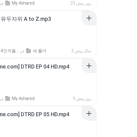
در
My 4shared
23 روز پیش
유두자위 A to Z.mp3
좀비고4인커플 좀.
در
새 폴더
2 سال پیش
ime.com] DTRD EP 04 HD.mp4
در
My 4shared
9 روز پیش
ime.com] DTRD EP 05 HD.mp4