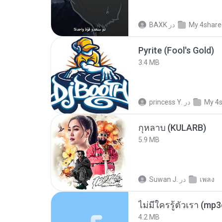
BAXK
در
My 4share
Pyrite (Fool's Gold)
3.4 MB
princess Y.
در
My 4
กุหลาบ (KULARB)
5.9 MB
Suwan J.
در
เพลง
ไม่มีใครรู้ตัวเรา (mp
4.2 MB