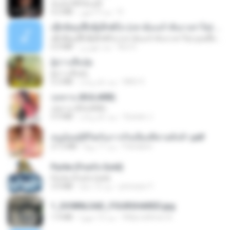
ฉันมันก็ดีได้แค่นี้
4.2 MB
منذ 9 أشهر
D
ເຊົາຮ້ອງເຖົ້າຊິເອົາທໍ່ໃດ (เซาฮ้องเถ้าสิเอาเท่าใด) ບຸນເກີດ ຫນູຫ່ວງ ft. ໂສພາ ຈຸນທະລາ
ເຊົາຮ້ອງເຖົ້າຊິເອົາທໍ່ໃດ (เซาฮ้องเถ้าสิเอาเท่าใด) ບຸນເກີດ ຫນູຫ່ວງ ft. ໂສພາ ຈຸນທະລາ
6.0 MB
منذ شهرين
But G.
ผู้บ่าวเสื้อปุ๋ย
ผู้บ่าวเสื้อปุ๋ย
5.2 MB
منذ عام واحد
Mith 9.
กุหลาบ (KULARB)
กุหลาบ (KULARB)
5.9 MB
منذ عام واحد
Suwan J.
หนูน้อยสู้ชีวิตกับภารกิจเลี้ยงพี่ชายทั้งห้า.pdf
27.2 MB
منذ 17 يومًا
Pandarin
Pyrite (Fool's Gold)
Pyrite (Fool's Gold)
3.4 MB
منذ 12 عامًا
princess Y.
1_DOWNLOAD_FOURSHARED.jpg
1.9 MB
منذ 12 شهرًا
Wtlprodthree A.