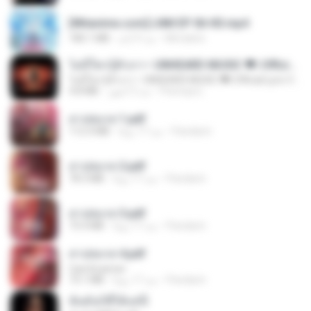
[Witanime.com] LNM EP 06 HD.mp4
180.1 MB
منذ 9 أيام
MUrabito
ไม่มีใครรู้ตัวเรา– UNHEARD MUSIC 🖤| Official Lyric Video | เพลงสู้ชีวิต
ไม่มีใครรู้ตัวเรา– UNHEARD MUSIC 🖤| Official Lyric Video | เพลงสู้ชีวิต
4.8 MB
منذ 3 أشهر
Peeraya L.
สาปสมรส 1.pdf
112.4 MB
منذ 17 يومًا
Pandarin
สาปสมรส 2.pdf
78.3 MB
منذ 17 يومًا
Pandarin
สาปสมรส 3.pdf
73.4 MB
منذ 17 يومًا
Pandarin
สาปสมรส 4.pdf
CamScanner
73.1 MB
منذ 17 يومًا
Pandarin
ฉันมันก็ดีได้แค่นี้