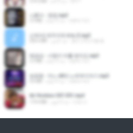
279.0 MB
منذ 9 أيام
DRTY
나훈아 - 영영.mp3
3.5 MB
منذ 4 أعوام
castor-trot
신유리) 유두자위 A to Z.mp3
256.6 MB
منذ عامين
좀비고4인커플 좀.
배금성 - 사랑이 비를 맞아요.mp3
3.5 MB
منذ 4 أعوام
castor-trot
임영웅 - 어느 60대 노부부이야기.mp3
4.6 MB
منذ 4 أعوام
castor-trot
Air Hostess S01 E01.mp4
174.4 MB
منذ 3 أشهر
민호 이.