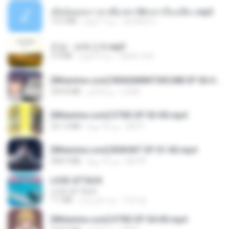
เมียน้อยเหงา พาเสียวค่ะ18+เล่าเรื่องเสียว.mp3
14.2 MB
منذ 7 أعوام
อมรพันธ์ จ.
진성 - 보릿고개.mp3
3.4 MB
منذ 4 أعوام
castor-trot
[Witanime.com] RKNGMNNTSRCMB EP 06 HD.mp4
294.8 MB
منذ 8 أيام
LOLKI
[Witanime.com] DTRD EP 03 HD.mp4
321.3 MB
منذ 16 يومًا
DRTY
[Witanime.com] BSKHKT EP 01 HD.mp4
408.9 MB
منذ 13 يومًا
BLITR
LOVE ATTACK
LOVE ATTACK
7.1 MB
منذ عام واحد
지빈 임.
[Witanime.com] DTRD EP 04 HD.mp4