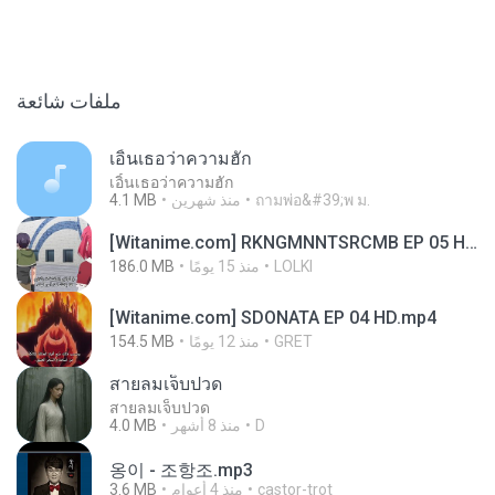
ملفات شائعة
เอิ้นเธอว่าความฮัก
เอิ้นเธอว่าความฮัก
4.1 MB
منذ شهرين
ถามพ่อ&#39;พ ม.
[Witanime.com] RKNGMNNTSRCMB EP 05 HD.mp4
186.0 MB
منذ 15 يومًا
LOLKI
[Witanime.com] SDONATA EP 04 HD.mp4
154.5 MB
منذ 12 يومًا
GRET
สายลมเจ็บปวด
สายลมเจ็บปวด
4.0 MB
منذ 8 أشهر
D
옹이 - 조항조.mp3
3.6 MB
منذ 4 أعوام
castor-trot