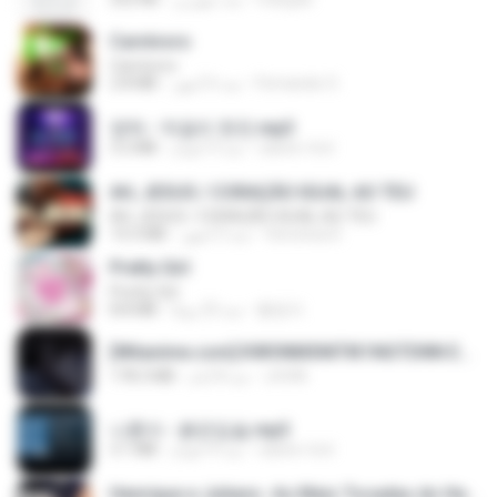
Carnívoro
Carnívoro
2.8 MB
منذ 6 أشهر
Fernando O.
영탁 - 막걸리 한잔.mp3
3.2 MB
منذ 3 أعوام
castor-trot
AH, JESUS / CORAÇÃO IGUAL AO TEU
AH, JESUS / CORAÇÃO IGUAL AO TEU
14.3 MB
منذ 3 أشهر
Veronica D.
Pretty Girl
Pretty Girl
8.8 MB
منذ 23 يومًا
황영지
[Witanime.com] KWONMSNITIK1NGTDNN EP 05 HD.mp4
178.3 MB
منذ 8 أيام
JUVIA
나훈아 - 붉은입술.mp3
3.1 MB
منذ 4 أعوام
castor-trot
Henrique e Juliano -As Mais Tocadas do Henrique e Juliano 2021 -Top Sertanejo 2021,Cd Completo 2021