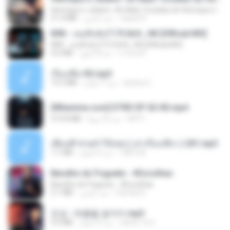
Henrique e Juliano -As Mais Tocadas do Henrique e Juliano 2021 -Top Sertanejo 2021,Cd Completo 2021
51.4 MB
منذ عامين
raquel R.
KRK - เธอทิ้งฉันไว้ Ft.N/A , HK [Official MV]
KRK - เธอทิ้งฉันไว้ Ft.N/A , HK [Official MV]
4.6 MB
منذ 8 أشهر
นวมินทร์
เรื่องเสียว92.mp3
19.2 MB
منذ 7 أعوام
lambcr2 ..
[Witanime.com] DTRD EP 02 HD.mp4
319.8 MB
منذ 23 يومًا
DRTY
เพื่อนพี่ ช่วยทำให้เสด ( เล่าเรื่องเสียว ) 201.mp3
7.1 MB
منذ 6 أعوام
TNP2 M.
Barulho do Foguete - #Escolhas
Barulho do Foguete - #Escolhas
2.1 MB
منذ عامين
Camila A.
진성 - 태클을 걸지마.mp3
3.0 MB
منذ 4 أعوام
castor-trot