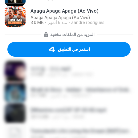
Apaga Apaga Apaga (Ao Vivo)
Apaga Apaga Apaga (Ao Vivo)
3.0 MB
منذ 6 أشهر
aandre.rodrigues
المزيد من الملفات مخفية
استمر في التطبيق
박우철 - 연모.mp3
3.5 MB
منذ 4 أعوام
castor-trot
Wrath & Glory - Aeldari - Inheritance of Embers.pdf
53.7 MB
منذ عامين
federico f
[Witanime.com] BT EP 05 HD.mp4
287.6 MB
منذ 7 أيام
BAXK
Tomodachi Life Living the Dream [NSP].torrent
252 KB
منذ شهرين
margob