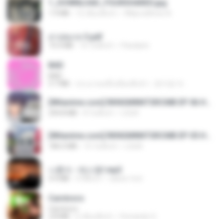
1_DOWNLOAD_FOURSHARED.jpg
1.9 MB
12 เดือนที่แล้ว
Wtlprodthree A.
สาปสมรส 3.pdf
73.4 MB
16 วันที่แล้ว
Pandarin
BAD
BAD
3.7 MB
ประมาณหนึ่งเดือนที่แล้ว
문지영 여.
[Witanime.com] RKNGMNNTSRCMB EP 06 HD.mp4
294.8 MB
8 วันที่แล้ว
LOLKI
[Witanime.com] RKNGMNNTSRCMB EP 05 HD.mp4
186.0 MB
15 วันที่แล้ว
LOLKI
나훈아 - 테스형!.mp3
4.4 MB
4 ปีที่แล้ว
castor-trot
Carnívoro
Carnívoro
2.8 MB
6 เดือนที่แล้ว
Fernando O.