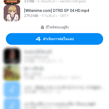
3.0 MB
6 เดือนที่แล้ว
aandre.rodrigues
[Witanime.com] DTRD EP 04 HD.mp4
279.0 MB
9 วันที่แล้ว
DRTY
มีไฟล์ซ่อนอยู่อีก
ดำเนินการต่อในแอป
ฉันมันก็ดีได้แค่นี้
ฉันมันก็ดีได้แค่นี้
4.2 MB
9 เดือนที่แล้ว
D
ผู้บ่าวเสื้อปุ๋ย
ผู้บ่าวเสื้อปุ๋ย
5.2 MB
ประมาณหนึ่งปีที่แล้ว
Mith 9.
소이 - [펨돔,오컨,시오후키] 자기야, 미쳐볼래 #남성향 #ASMR #펨돔 #여공남수 #19금.mp3
20.0 MB
2 ปีที่แล้ว
Jin
เล่าเรื่องเสียว จาก คนชอบเสียว ขึ้นครู.mp3
33.4 MB
5 ปีที่แล้ว
TNP2 M.