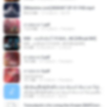
[Witanime.com] BSKHKT EP 01 FHD.mp4
853.0 MB
13 วันที่แล้ว
BLITR
สาปสมรส 1.pdf
112.4 MB
16 วันที่แล้ว
Pandarin
KRK - เธอทิ้งฉันไว้ Ft.N/A , HK [Official MV]
KRK - เธอทิ้งฉันไว้ Ft.N/A , HK [Official MV]
4.6 MB
8 เดือนที่แล้ว
นวมินทร์
สาปสมรส 2.pdf
78.3 MB
16 วันที่แล้ว
Pandarin
สาปสมรส 4.pdf
CamScanner
73.1 MB
16 วันที่แล้ว
Pandarin
ເຊົາຮ້ອງເຖົ້າຊິເອົາທໍ່ໃດ (เซาฮ้องเถ้าสิเอาเท่าใด) ບຸນເກີດ ຫນູຫ່ວງ ft. ໂສພາ ຈຸນທະລາ
ເຊົາຮ້ອງເຖົ້າຊິເອົາທໍ່ໃດ (เซาฮ้องเถ้าสิเอาเท่าใด) ບຸນເກີດ ຫນູຫ່ວງ ft. ໂສພາ ຈຸນທະລາ
6.0 MB
2 เดือนที่แล้ว
But G.
Tomodachi Life Living the Dream [NSP].torrent