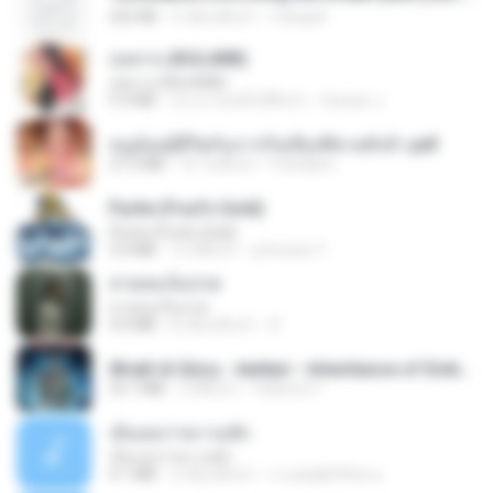
252 KB
2 เดือนที่แล้ว
margob
กุหลาบ (KULARB)
กุหลาบ (KULARB)
5.9 MB
ประมาณหนึ่งปีที่แล้ว
Suwan J.
หนูน้อยสู้ชีวิตกับภารกิจเลี้ยงพี่ชายทั้งห้า.pdf
27.2 MB
16 วันที่แล้ว
Pandarin
Pyrite (Fool's Gold)
Pyrite (Fool's Gold)
3.4 MB
12 ปีที่แล้ว
princess Y.
สายลมเจ็บปวด
สายลมเจ็บปวด
4.0 MB
8 เดือนที่แล้ว
D
Wrath & Glory - Aeldari - Inheritance of Embers.pdf
53.7 MB
2 ปีที่แล้ว
federico f
เอิ้นเธอว่าความฮัก
เอิ้นเธอว่าความฮัก
4.1 MB
2 เดือนที่แล้ว
ถามพ่อ&#39;พ ม.