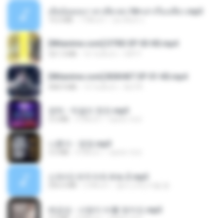
เมียน้อยเหงา พาเสียวค่ะ18+เล่าเรื่องเสียว.mp3
14.2 MB
7 ปีที่แล้ว
อมรพันธ์ จ.
[Witanime.com] DTRD EP 03 HD.mp4
321.3 MB
16 วันที่แล้ว
DRTY
[Witanime.com] BSKHKT EP 01 HD.mp4
408.9 MB
13 วันที่แล้ว
BLITR
영탁 - 막걸리 한잔.mp3
3.2 MB
3 ปีที่แล้ว
castor-trot
나훈아 - 영영.mp3
3.5 MB
4 ปีที่แล้ว
castor-trot
신유리) 유두자위 A to Z.mp3
256.6 MB
2 ปีที่แล้ว
좀비고4인커플 좀.
배금성 - 사랑이 비를 맞아요.mp3