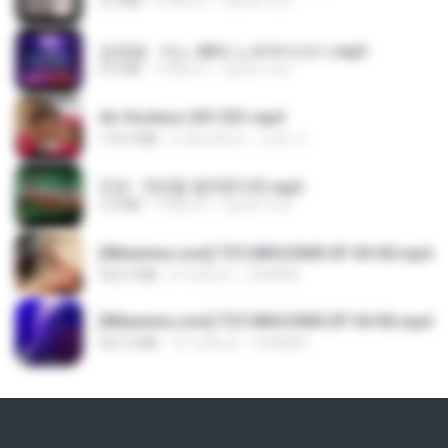
3.5 MB
4 ปีที่แล้ว
castor-trot
임영웅 - 어느 60대 노부부이야기.mp3
4.6 MB
4 ปีที่แล้ว
castor-trot
Air Hostess S01 E01.mp4
174.4 MB
3 เดือนที่แล้ว
민호 이.
진성 - 천년을 빌려준다면.mp3
3.4 MB
4 ปีที่แล้ว
castor-trot
[Witanime.com] TSTJWGCDMS EP 05 HD.mp4
423.2 MB
8 วันที่แล้ว
DOMISR
[Witanime.com] TSTJWGCDMS EP 04 HD.mp4
567.0 MB
15 วันที่แล้ว
DOMISR