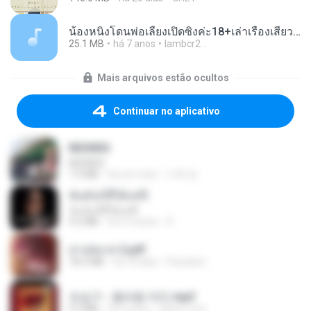
น้องหนิงโดนพ่อเลี้ยงเปิดซิงค่ะ18+เล่าเรื่องเสียว.mp3
25.1 MB
há 7 anos
lambcr2 ..
Mais arquivos estão ocultos
Continuar no aplicativo
REDRED
REDRED
7.2 MB
há um mês
수혁 장.
ฉันมันก็ดีได้แค่นี้
ฉันมันก็ดีได้แค่นี้
4.2 MB
há 9 meses
D
สาปสมรส 2.pdf
78.3 MB
há 18 dias
Pandarin
조승구 - 꽃바람 여인.mp3
3.2 MB
há 4 anos
castor-trot