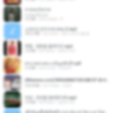
สายลมเจ็บปวด
สายลมเจ็บปวด
4.0 MB
há 8 meses
D
신유리) 유두자위 A to Z.mp3
256.6 MB
há 2 anos
좀비고4인커플 좀.
현철 - 청춘을 돌려다오.mp3
3.3 MB
há 4 anos
castor-trot
ฝ่าบาททรงพระเจริญหมื่นปี1.pdf
6.4 MB
há um ano
Orasa K.
[Witanime.com] RKNGMNNTSRCMB EP 06 HD.mp4
294.8 MB
há 10 dias
LOLKI
진성 - 천년을 빌려준다면.mp3
3.4 MB
há 4 anos
castor-trot
ເຊົາຮ້ອງເຖົ້າຊິເອົາທໍ່ໃດ (เซาฮ้องเถ้าสิเอาเท่าใด) ບຸນເກີດ ຫນູຫ່ວງ ft. ໂສພາ ຈຸນທະລາ