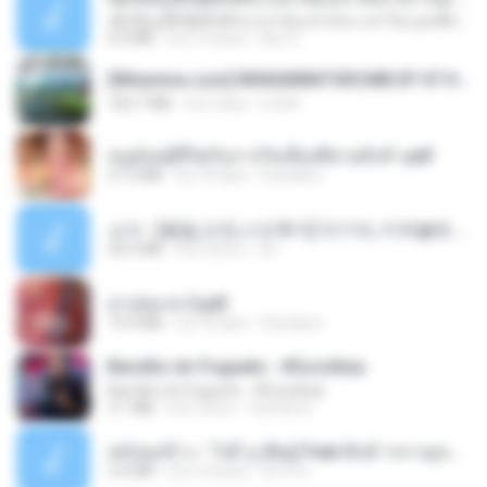
ເຊົາຮ້ອງເຖົ້າຊິເອົາທໍ່ໃດ (เซาฮ้องเถ้าสิเอาเท่าใด) ບຸນເກີດ ຫນູຫ່ວງ ft. ໂສພາ ຈຸນທະລາ
6.0 MB
há 2 meses
But G.
[Witanime.com] RKNGMNNTSRCMB EP 07 HD.mp4
183.7 MB
há 3 dias
LOLKI
หนูน้อยสู้ชีวิตกับภารกิจเลี้ยงพี่ชายทั้งห้า.pdf
27.2 MB
há 18 dias
Pandarin
소이 - [펨돔,오컨,시오후키] 자기야, 미쳐볼래 #남성향 #ASMR #펨돔 #여공남수 #19금.mp3
20.0 MB
há 2 anos
Jin
สาปสมรส 3.pdf
73.4 MB
há 18 dias
Pandarin
Barulho do Foguete - #Escolhas
Barulho do Foguete - #Escolhas
2.1 MB
há 2 anos
Camila A.
หม้อหุงข้าว - โจอี้ ภูวศิษฐ์ Feat.พั้นช์ วรกาญจน์-315237.mp3
3.6 MB
há 2 meses
จิ๊กโก๋ ส.