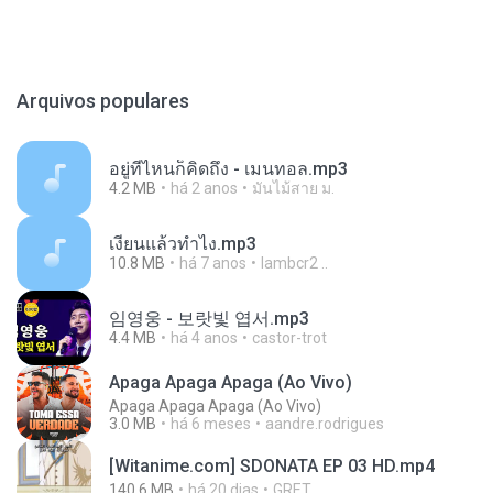
Arquivos populares
อยู่ที่ไหนก็คิดถึง - เมนทอล.mp3
4.2 MB
há 2 anos
มันไม้สาย ม.
เงี่ยนแล้วทำไง.mp3
10.8 MB
há 7 anos
lambcr2 ..
임영웅 - 보랏빛 엽서.mp3
4.4 MB
há 4 anos
castor-trot
Apaga Apaga Apaga (Ao Vivo)
Apaga Apaga Apaga (Ao Vivo)
3.0 MB
há 6 meses
aandre.rodrigues
[Witanime.com] SDONATA EP 03 HD.mp4
140.6 MB
há 20 dias
GRET