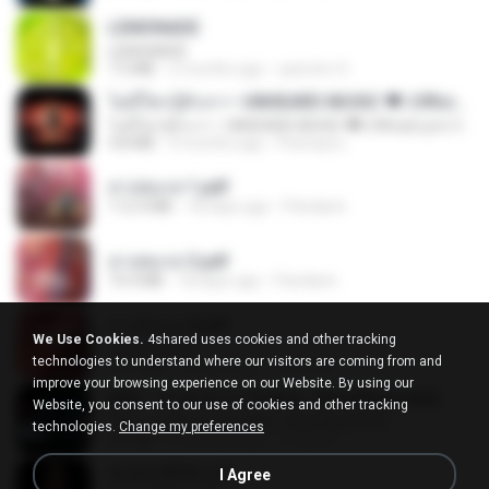
LEMONADE
LEMONADE
7.5 MB
2 months ago
yasmim O.
ไม่มีใครรู้ตัวเรา– UNHEARD MUSIC 🖤| Official Lyric Video | เพลงสู้ชีวิต
ไม่มีใครรู้ตัวเรา– UNHEARD MUSIC 🖤| Official Lyric Video | เพลงสู้ชีวิต
4.8 MB
3 months ago
Peeraya L.
สาปสมรส 1.pdf
112.4 MB
18 days ago
Pandarin
สาปสมรส 3.pdf
73.4 MB
18 days ago
Pandarin
สาปสมรส 4.pdf
We Use Cookies.
4shared uses cookies and other tracking
CamScanner
technologies to understand where our visitors are coming from and
73.1 MB
18 days ago
Pandarin
improve your browsing experience on our Website. By using our
KRK - เธอทิ้งฉันไว้ Ft.N/A , HK [Official MV]
Website, you consent to our use of cookies and other tracking
KRK - เธอทิ้งฉันไว้ Ft.N/A , HK [Official MV]
technologies.
Change my preferences
4.6 MB
8 months ago
นวมินทร์
ฉันมันก็ดีได้แค่นี้
I Agree