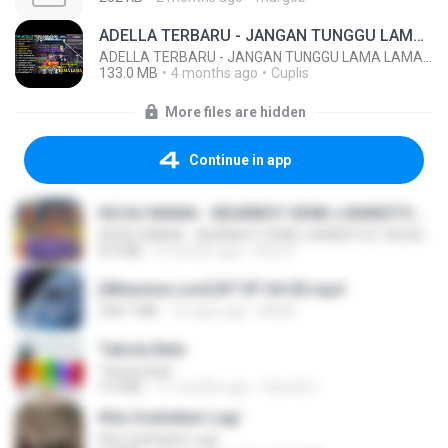
ADELLA TERBARU - JANGAN TUNGGU LAMA LAMA - GELAS RETAK - OM ADELLA FULL ALBUM TERBARU 2026
ADELLA TERBARU - JANGAN TUNGGU LAMA LAMA - GELAS RETAK - OM ADELLA FULL ALBUM TERBARU 2026
133.0 MB
4 months ago
Cuplis
More files are hidden
Continue in app
KICAU MANIA - NDARBOY GENK x BANDITOZ YAOW 86 (OFFICIAL LYRIC VIDEO) GAS POL NDANGAK
KICAU MANIA - NDARBOY GENK x BANDITOZ YAOW 86 (OFFICIAL LYRIC VIDEO) GAS POL NDANGAK
8.9 MB
3 months ago
Rina P.
[Witanime.com] BT EP 04 HD.mp4
248.7 MB
15 days ago
BAXK
Tabola Bale
Tabola Bale
4.4 MB
11 months ago
Hamdi U.
Kita Usahakan Lagi
Kita Usahakan Lagi