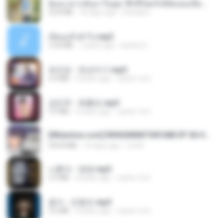
ย้อนเวลากลับมาในยุค 70 ชีวิตครั้งนี้ฉันขอเลือกเอง จบ.pdf
32.8 MB
18 days ago
Pandarin
เงี่ยนแล้วทำไง.mp3
10.8 MB
7 years ago
lambcr2 ..
유진표 - 천년지기.mp3
3.0 MB
4 years ago
castor-trot
강민주 - 회룡포.mp3
3.5 MB
4 years ago
castor-trot
[Witanime.com] RKNGMNNTSRCMB EP 06 HD.mp4
294.8 MB
10 days ago
LOLKI
나훈아 - 영영.mp3
3.5 MB
4 years ago
castor-trot
옹이 - 조항조.mp3
3.6 MB
4 years ago
castor-trot