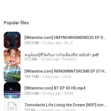
Popular files
[Witanime.com] HMYNGWHSNIDMS2S EP 04 HD.mp4
235.5 MB
16 days ago
KILJY
หนูน้อยสู้ชีวิตกับภารกิจเลี้ยงพี่ชายทั้งห้า.pdf
27.2 MB
18 days ago
Pandarin
[Witanime.com] RKNGMNNTSRCMB EP 07 HD.mp4
183.7 MB
3 days ago
LOLKI
[Witanime.com] BT EP 03 HD.mp4
250.0 MB
22 days ago
BAXK
Tomodachi Life Living the Dream [NSP].torrent
252 KB
2 months ago
margob