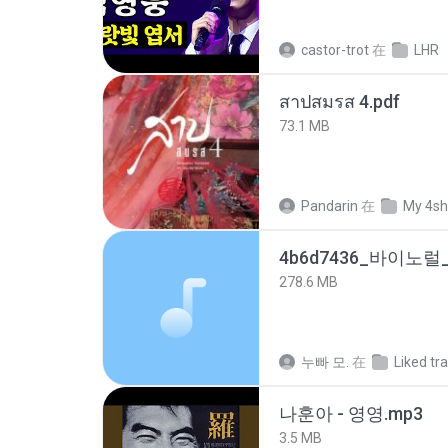
castor-trot
在
LHR
สาปสมรส 4.pdf
73.1 MB
Pandarin
在
My 4sh
278.6 MB
누빠 모.
在
Liked tr
나훈아 - 영영.mp3
3.5 MB