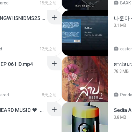
ared
15天之前
BAXK
[Witanime.com] HMYNGWHSNIDMS2S EP 04 HD.mp4
나훈아 
3.1 MB
d
12天之前
castor
 EP 06 HD.mp4
สาปสมร
78.3 MB
hared
8天之前
Panda
ไม่มีใครรู้ตัวเรา– UNHEARD MUSIC 🖤| Official Lyric Video | เพลงสู้ชีวิต
Sedia 
3.8 MB