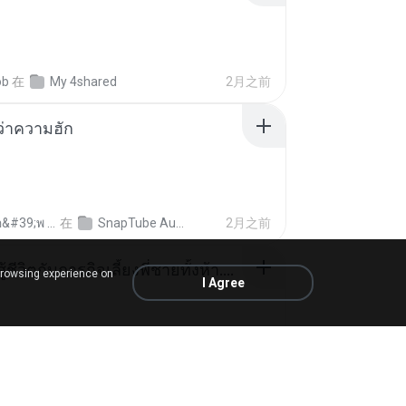
ob
在
My 4shared
2月之前
อว่าความฮัก
ถามพ่อ&#39;พ ม.
在
SnapTube Audio
2月之前
หนูน้อยสู้ชีวิตกับภารกิจเลี้ยงพี่ชายทั้งห้า.pdf
browsing experience on
I Agree
rin
在
My 4shared
15天之前