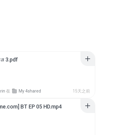
ส 3.pdf
rin
在
My 4shared
15天之前
ime.com] BT EP 05 HD.mp4