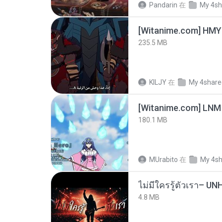
Pandarin
在
My 4sh
235.5 MB
KILJY
在
My 4share
[Witanime.com] LNM
180.1 MB
MUrabito
在
My 4s
4.8 MB