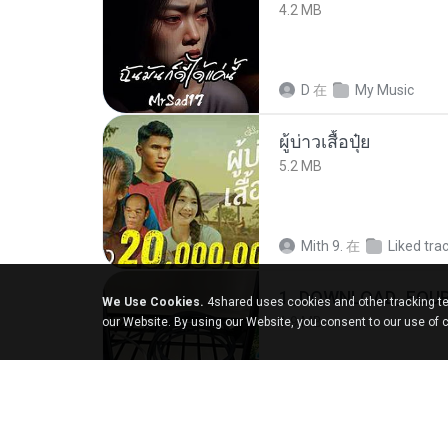
4.2 MB
D
在
My Music
ผู้บ่าวเสื้อปุ๋ย
5.2 MB
Mith 9.
在
Liked tra
1_DOWNLOAD_FOUR
We Use Cookies.
4shared uses cookies and other tracking te
1.9 MB
our Website. By using our Website, you consent to our use of 
Wtlprodthree A.