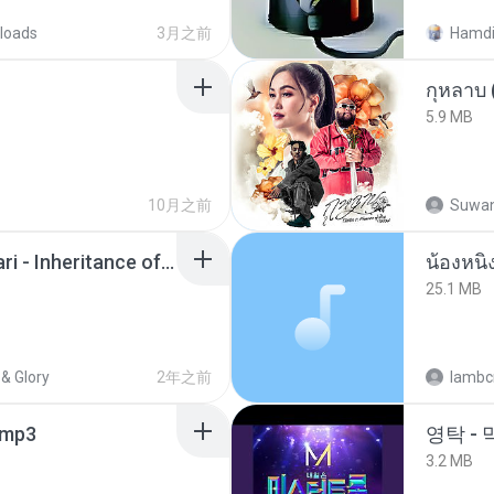
loads
3月之前
Hamdi
กุหลาบ
5.9 MB
10月之前
Suwan
Wrath & Glory - Aeldari - Inheritance of Embers.pdf
25.1 MB
& Glory
2年之前
lambcr
mp3
영탁 - 
3.2 MB