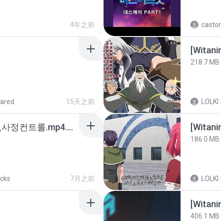
4年之前
castor
218.7 MB
ared
15天之前
LOLKI
4b6d7436_바이노럴_사정컨트롤.mp4.m4a
186.0 MB
acks
7月之前
LOLKI
[Witan
406.1 MB