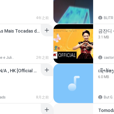
4年之前
BLITR
Henrique e Juliano -As Mais Tocadas do Henrique e Juliano 2021 -Top Sertanejo 2021,Cd Completo 2021
금잔디 
3.1 MB
Henrique e Juliano
2年之前
castor
KRK - เธอทิ้งฉันไว้ Ft.N/A , HK [Official MV]
6.0 MB
ads
8月之前
But G.