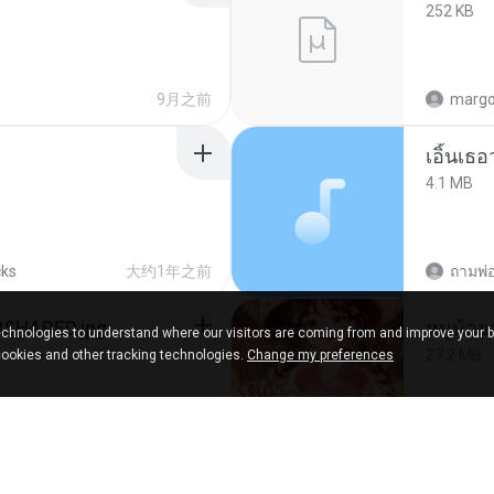
252 KB
9月之前
marg
เอิ้นเธ
4.1 MB
cks
大约1年之前
SHARED.jpg
chnologies to understand where our visitors are coming from and improve your 
27.2 MB
cookies and other tracking technologies.
Change my preferences
12月之前
Panda