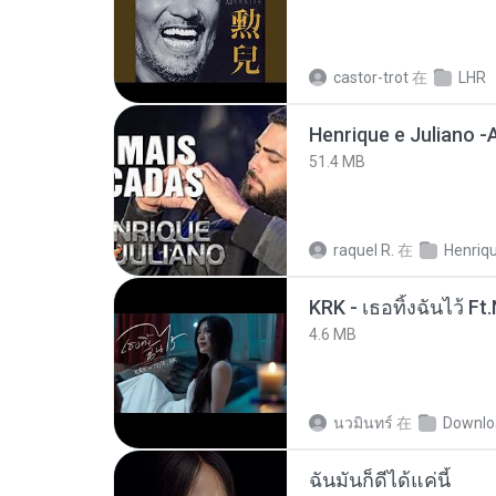
castor-trot
在
LHR
51.4 MB
raquel R.
在
4.6 MB
นวมินทร์
在
Downlo
ฉันมันก็ดีได้แค่นี้