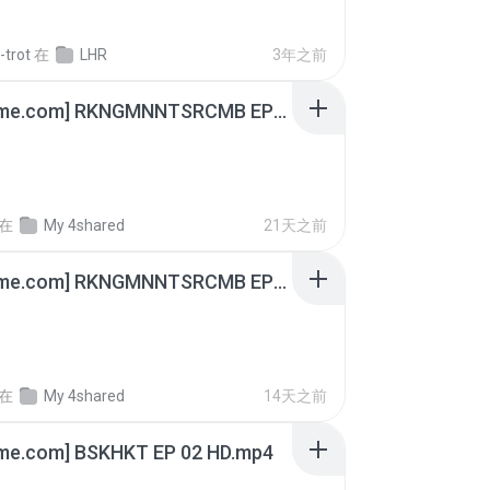
-trot
在
LHR
3年之前
[Witanime.com] RKNGMNNTSRCMB EP 04 HD.mp4
在
My 4shared
21天之前
[Witanime.com] RKNGMNNTSRCMB EP 05 HD.mp4
在
My 4shared
14天之前
ime.com] BSKHKT EP 02 HD.mp4