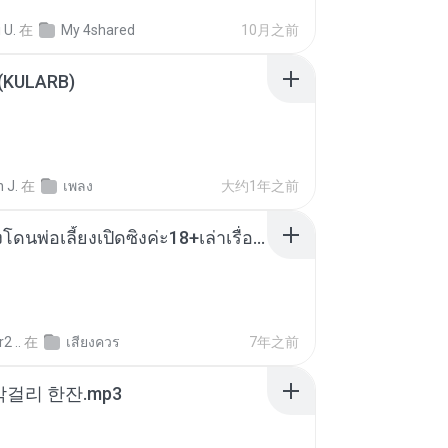
 U.
在
My 4shared
10月之前
 (KULARB)
 J.
在
เพลง
大约1年之前
น้องหนิงโดนพ่อเลี้ยงเปิดซิงค่ะ18+เล่าเรื่องเสียว.mp3
2 ..
在
เสียงควร
7年之前
막걸리 한잔.mp3