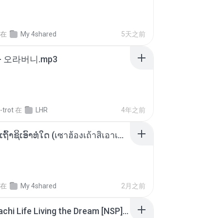
在
My 4shared
5天之前
- 오라버니.mp3
-trot
在
LHR
4年之前
ເຊົາຮ້ອງເຖົ້າຊິເອົາທໍ່ໃດ (เซาฮ้องเถ้าสิเอาเท่าใด) ບຸນເກີດ ຫນູຫ່ວງ ft. ໂສພາ ຈຸນທະລາ
在
My 4shared
2月之前
Tomodachi Life Living the Dream [NSP].torrent