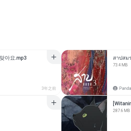
맞아요.mp3
สาปสมร
73.4 MB
3年之前
Panda
[Witan
287.6 MB