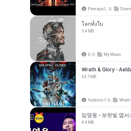
Peeraya L.
在
Down
โลกทั้งใบ
3.4 MB
D
在
My Music
53.7 MB
federico f
在
Wrath 
임영웅 - 보랏빛 엽서.
4.4 MB