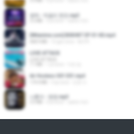
3.4 MB
4 yıl önce
castor-trot
영탁 - 막걸리 한잔.mp3
3.2 MB
3 yıl önce
castor-trot
[Witanime.com] BSKHKT EP 01 HD.mp4
408.9 MB
15 gün önce
BLITR
LOVE ATTACK
LOVE ATTACK
7.1 MB
1 yıl önce
지빈 임.
Air Hostess S01 E01.mp4
174.4 MB
3 ay önce
민호 이.
나훈아 - 영영.mp3
3.5 MB
4 yıl önce
castor-trot