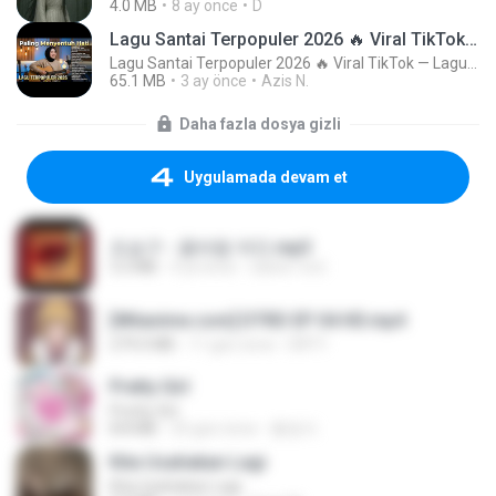
4.0 MB
8 ay önce
D
Lagu Santai Terpopuler 2026 🔥 Viral TikTok — Lagu Pop Indonesia Terbaru & Paling Hits 2026
Lagu Santai Terpopuler 2026 🔥 Viral TikTok — Lagu Pop Indonesia Terbaru & Paling Hits 2026
65.1 MB
3 ay önce
Azis N.
Daha fazla dosya gizli
Uygulamada devam et
조승구 - 꽃바람 여인.mp3
3.2 MB
4 yıl önce
castor-trot
[Witanime.com] DTRD EP 04 HD.mp4
279.0 MB
11 gün önce
DRTY
Pretty Girl
Pretty Girl
8.8 MB
25 gün önce
황영지
Kita Usahakan Lagi
Kita Usahakan Lagi