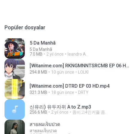
Popüler dosyalar
5 Da Manhã
5 Da Manhã
7.0 MB
2 yıl önce
leandro A.
[Witanime.com] RKNGMNNTSRCMB EP 06 HD.mp4
294.8 MB
10 gün önce
LOLKI
[Witanime.com] DTRD EP 03 HD.mp4
321.3 MB
18 gün önce
DRTY
신유리) 유두자위 A to Z.mp3
256.6 MB
2 yıl önce
좀비고4인커플 좀.
สายลมเจ็บปวด
สายลมเจ็บปวด