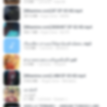
3.3 MB
1 yıl önce
Fazri M.
[Witanime.com] BT EP 05 HD.mp4
287.6 MB
8 gün önce
BAXK
[Witanime.com] BSKHKT EP 02 HD.mp4
406.1 MB
8 gün önce
BLITR
เรื่องเสียว สาแอบให้ลูกน้องผัวเย็ดคะ.mp3
13.6 MB
7 yıl önce
lambcr2 ..
ฝ่าบาททรงพระเจริญหมื่นปี1.pdf
6.4 MB
1 yıl önce
Orasa K.
[Witanime.com] LNM EP 05 HD.mp4
218.6 MB
18 gün önce
MUrabito
เขามัทรี
เขามัทรี
6.1 MB
1 yıl önce
Suwan J.
ADELLA TERBARU - JANGAN TUNGGU LAMA LAMA - GELAS RETAK - OM ADELLA FULL ALBUM TERBARU 2026