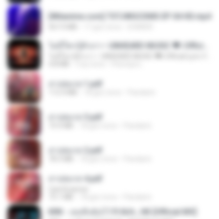
[Witanime.com] TSTJWGCDMS EP 04 HD.mp4
567.0 MB
17 gün önce
DOMISR
ไม่มีใครรู้ตัวเรา– UNHEARD MUSIC 🖤| Official Lyric Video | เพลงสู้ชีวิต
ไม่มีใครรู้ตัวเรา– UNHEARD MUSIC 🖤| Official Lyric Video | เพลงสู้ชีวิต
4.8 MB
3 ay önce
Peeraya L.
สาปสมรส 1.pdf
112.4 MB
18 gün önce
Pandarin
สาปสมรส 3.pdf
73.4 MB
18 gün önce
Pandarin
สาปสมรส 2.pdf
78.3 MB
18 gün önce
Pandarin
สาปสมรส 4.pdf
CamScanner
73.1 MB
18 gün önce
Pandarin
KRK - เธอทิ้งฉันไว้ Ft.N/A , HK [Official MV]