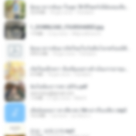
ย้อนเวลากลับมาในยุค 70 ชีวิตครั้งนี้ฉันขอเลือกเอง จบ.pdf
32.8 MB
18 gün önce
Pandarin
1_DOWNLOAD_FOURSHARED.jpg
1.9 MB
12 ay önce
Wtlprodthree A.
ย้อนเวลากลับมาเกิดใหม่ในวันสิ้นโลกพร้อมมิติส่วนตัว 1-443 [จบ] - 揍趴长颈鹿.pdf
499.6 MB
18 gün önce
Pandarin
เกิดใหม่อีกครา อี๋เหนียงอย่างข้าเป็นภรรยาขุนนาง 1_ST.pdf
4.9 MB
18 gün önce
Pandarin
ฉันไม่ต้องการพร สุจิรัน.pdf
tanmobza@gmail.com
1.4 MB
27 gün önce
Mob K.
เมียน้อยเหงา พาเสียวค่ะ18+เล่าเรื่องเสียว.mp3
14.2 MB
7 yıl önce
อมรพันธ์ จ.
진성 - 보릿고개.mp3