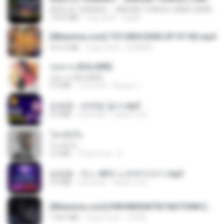
ADELLA TERBARU - JANGAN TUNGGU LAMA LAMA - GELAS RETAK - OM ADELLA FULL ALBUM TERBARU 2026
133.0 MB
4 ay önce
Cuplis
[Witanime.com] TSTJWGCDMS EP 07 HD.mp4
472.5 MB
3 gün önce
DOMISR
กุหลาบ (KULARB)
กุหลาบ (KULARB)
5.9 MB
1 yıl önce
Suwan J.
임영웅 - 보랏빛 엽서.mp3
4.4 MB
4 yıl önce
castor-trot
โลกทั้งใบ
โลกทั้งใบ
3.4 MB
10 ay önce
D
임영웅 - 어느 60대 노부부이야기.mp3
4.6 MB
4 yıl önce
castor-trot
[Witanime.com] KWONMSNITIK1NGTDNN EP 05 HD.mp4
178.3 MB
9 gün önce
JUVIA