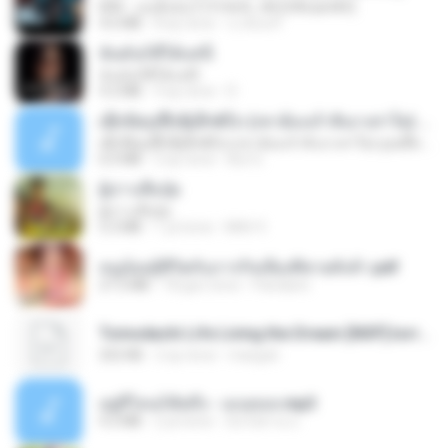
KRK - เธอทิ้งฉันไว้ Ft.N/A , HK [Official MV]
4.6 MB
8 ay önce
นวมินทร์
ฉันมันก็ดีได้แค่นี้
ฉันมันก็ดีได้แค่นี้
4.2 MB
9 ay önce
D
ເຊົາຮ້ອງເຖົ້າຊິເອົາທໍ່ໃດ (เซาฮ้องเถ้าสิเอาเท่าใด) ບຸນເກີດ ຫນູຫ່ວງ ft. ໂສພາ ຈຸນທະລາ
ເຊົາຮ້ອງເຖົ້າຊິເອົາທໍ່ໃດ (เซาฮ้องเถ้าสิเอาเท่าใด) ບຸນເກີດ ຫນູຫ່ວງ ft. ໂສພາ ຈຸນທະລາ
6.0 MB
2 ay önce
But G.
ผู้บ่าวเสื้อปุ๋ย
ผู้บ่าวเสื้อปุ๋ย
5.2 MB
1 yıl önce
Mith 9.
หนูน้อยสู้ชีวิตกับภารกิจเลี้ยงพี่ชายทั้งห้า.pdf
27.2 MB
18 gün önce
Pandarin
Tomodachi Life Living the Dream [NSP].torrent
252 KB
2 ay önce
margob
อยู่ที่ไหนก็คิดถึง - เมนทอล.mp3
4.2 MB
2 yıl önce
มันไม้สาย ม.