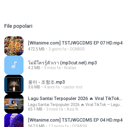
File popolari
[Witanime.com] TSTJWGCDMS EP 07 HD.mp4
472.5 MB
3 giorni fa
DOMISR
ไม่มีใครรู้ตัวเรา (mp3cut.net).mp3
4.2 MB
3 mesi fa
Kratae
옹이 - 조항조.mp3
3.6 MB
4 anni fa
castor-trot
Lagu Santai Terpopuler 2026 🔥 Viral TikTok — Lagu Pop Indonesia Terbaru & Paling Hits 2026
Lagu Santai Terpopuler 2026 🔥 Viral TikTok — Lagu Pop Indonesia Terbaru & Paling Hits 2026
65.1 MB
3 mesi fa
Azis N.
[Witanime.com] TSTJWGCDMS EP 04 HD.mp4
567.0 MB
17 giorni fa
DOMISR