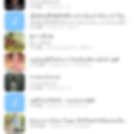
ฉันมันก็ดีได้แค่นี้
4.2 MB
9 mesi fa
D
ເຊົາຮ້ອງເຖົ້າຊິເອົາທໍ່ໃດ (เซาฮ้องเถ้าสิเอาเท่าใด) ບຸນເກີດ ຫນູຫ່ວງ ft. ໂສພາ ຈຸນທະລາ
ເຊົາຮ້ອງເຖົ້າຊິເອົາທໍ່ໃດ (เซาฮ้องเถ้าสิเอาเท่าใด) ບຸນເກີດ ຫນູຫ່ວງ ft. ໂສພາ ຈຸນທະລາ
6.0 MB
2 mesi fa
But G.
ผู้บ่าวเสื้อปุ๋ย
ผู้บ่าวเสื้อปุ๋ย
5.2 MB
circa un anno fa
Mith 9.
หนูน้อยสู้ชีวิตกับภารกิจเลี้ยงพี่ชายทั้งห้า.pdf
27.2 MB
18 giorni fa
Pandarin
สายลมเจ็บปวด
สายลมเจ็บปวด
4.0 MB
8 mesi fa
D
อยู่ที่ไหนก็คิดถึง - เมนทอล.mp3
4.2 MB
2 anni fa
มันไม้สาย ม.
ย้อนเวลากลับมาในยุค 70 ชีวิตครั้งนี้ฉันขอเลือกเอง จบ.pdf
32.8 MB
18 giorni fa
Pandarin