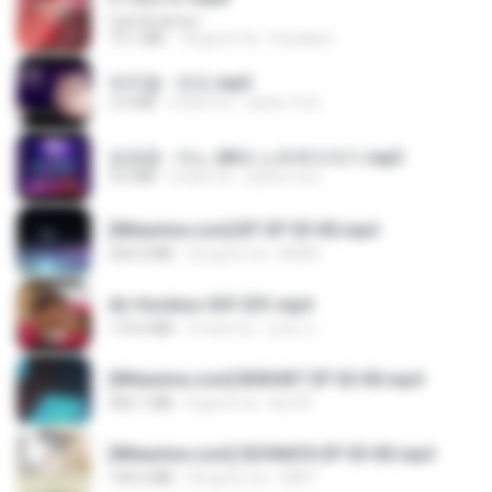
CamScanner
73.1 MB
18 giorni fa
Pandarin
박우철 - 연모.mp3
3.5 MB
4 anni fa
castor-trot
임영웅 - 어느 60대 노부부이야기.mp3
4.6 MB
4 anni fa
castor-trot
[Witanime.com] BT EP 03 HD.mp4
250.0 MB
22 giorni fa
BAXK
Air Hostess S01 E01.mp4
174.4 MB
3 mesi fa
민호 이.
[Witanime.com] BSKHKT EP 02 HD.mp4
406.1 MB
8 giorni fa
BLITR
[Witanime.com] SDONATA EP 03 HD.mp4
140.6 MB
20 giorni fa
GRET