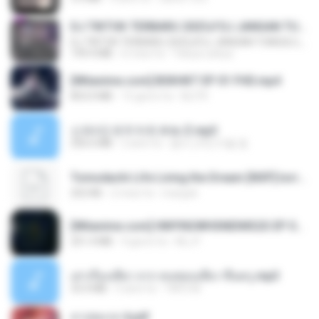
DJ TIKTOK TERBARU 2025🎵DJ JANGAN TUNGGU LAMA LAMA NANTI LAMA LAMA 🎵DJ SEDIA AKU SEBELUM HUJAN
DJ TIKTOK TERBARU 2025🎵DJ JANGAN TUNGGU LAMA LAMA NANTI LAMA LAMA 🎵DJ SEDIA AKU SEBELUM HUJAN
199.4 MB
6 mesi fa
Yahya Lahiya
[Witanime.com] BSKHKT EP 01 FHD.mp4
853.0 MB
15 giorni fa
BLITR
신유리) 유두자위 A to Z.mp3
256.6 MB
2 anni fa
좀비고4인커플 좀.
Tomodachi Life Living the Dream [NSP].torrent
252 KB
2 mesi fa
margob
[Witanime.com] HMYNGWHSNIDMS2S EP 05 HD.mp4
251.4 MB
9 giorni fa
KILJY
เล่าเรื่องเสียว จาก คนชอบเสียว ขึ้นครู.mp3
33.4 MB
5 anni fa
TNP2 M.
สาปสมรส 4.pdf