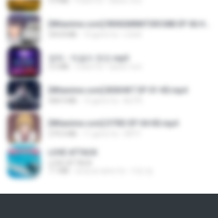
3.4 MB
4 anni fa
castor-trot
[Witanime.com] RKNGMNNTSRCMB EP 06 HD.mp4
294.8 MB
10 giorni fa
LOLKI
영탁 - 막걸리 한잔.mp3
3.2 MB
3 anni fa
castor-trot
[Witanime.com] BSKHKT EP 01 HD.mp4
408.9 MB
15 giorni fa
BLITR
[Witanime.com] DTRD EP 04 HD.mp4
279.0 MB
11 giorni fa
DRTY
LOVE ATTACK
LOVE ATTACK
7.1 MB
circa un anno fa
지빈 임.