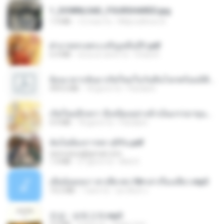
1_DOWNLOAD_FOURSHARED.jpg
1.9 MB
12 mesi fa
Wtlprodthree A.
ฝ่าบาททรงพระเจริญหมื่นปี1.pdf
6.4 MB
circa un anno fa
Orasa K.
ย้อนเวลากลับมาเกิดใหม่ในวันสิ้นโลกพร้อมมิติส่วนตัว 1-443 [จบ] - 揍趴长颈鹿.pdf
499.6 MB
18 giorni fa
Pandarin
เกิดใหม่อีกครา อี๋เหนียงอย่างข้าเป็นภรรยาขุนนาง 1_ST.pdf
4.9 MB
18 giorni fa
Pandarin
ฉันไม่ต้องการพร สุจิรัน.pdf
tanmobza@gmail.com
1.4 MB
27 giorni fa
Mob K.
เมียน้อยเหงา พาเสียวค่ะ18+เล่าเรื่องเสียว.mp3
14.2 MB
7 anni fa
อมรพันธ์ จ.
진성 - 보릿고개.mp3