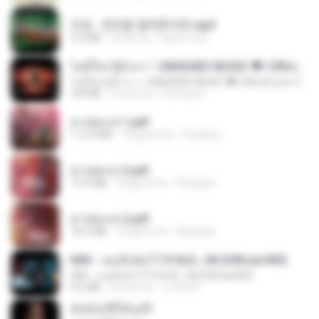
진성 - 천년을 빌려준다면.mp3
3.4 MB
4 anni fa
castor-trot
ไม่มีใครรู้ตัวเรา– UNHEARD MUSIC 🖤| Official Lyric Video | เพลงสู้ชีวิต
ไม่มีใครรู้ตัวเรา– UNHEARD MUSIC 🖤| Official Lyric Video | เพลงสู้ชีวิต
4.8 MB
3 mesi fa
Peeraya L.
สาปสมรส 1.pdf
112.4 MB
18 giorni fa
Pandarin
สาปสมรส 3.pdf
73.4 MB
18 giorni fa
Pandarin
สาปสมรส 2.pdf
78.3 MB
18 giorni fa
Pandarin
KRK - เธอทิ้งฉันไว้ Ft.N/A , HK [Official MV]
KRK - เธอทิ้งฉันไว้ Ft.N/A , HK [Official MV]
4.6 MB
8 mesi fa
นวมินทร์
ฉันมันก็ดีได้แค่นี้