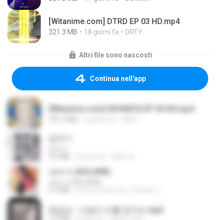
[Witanime.com] DTRD EP 03 HD.mp4
321.3 MB
18 giorni fa
DRTY
Altri file sono nascosti
Continua nell'app
[Witanime.com] SDONATA EP 05 HD.mp4
181.2 MB
6 giorni fa
GRET
갑자기
갑자기
3.0 MB
2 mesi fa
복희 박.
กุหลาบ (KULARB)
กุหลาบ (KULARB)
5.9 MB
circa un anno fa
Suwan J.
배금성 - 사랑이 비를 맞아요.mp3
3.5 MB
4 anni fa
castor-trot