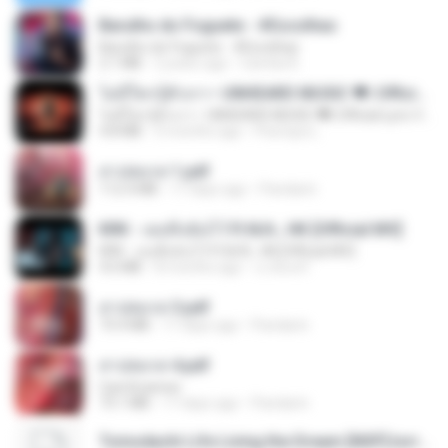
Barulho do Foguete - #Escolhas
Barulho do Foguete - #Escolhas
2.1 MB
2 years ago
Camila A.
ไม่มีใครรู้ตัวเรา– UNHEARD MUSIC 🖤| Official Lyric Video | เพลงสู้ชีวิต
ไม่มีใครรู้ตัวเรา– UNHEARD MUSIC 🖤| Official Lyric Video | เพลงสู้ชีวิต
4.8 MB
3 months ago
Peeraya L.
สาปสมรส 1.pdf
112.4 MB
17 days ago
Pandarin
KRK - เธอทิ้งฉันไว้ Ft.N/A , HK [Official MV]
KRK - เธอทิ้งฉันไว้ Ft.N/A , HK [Official MV]
4.6 MB
8 months ago
นวมินทร์
สาปสมรส 3.pdf
73.4 MB
17 days ago
Pandarin
สาปสมรส 4.pdf
CamScanner
73.1 MB
17 days ago
Pandarin
Tomodachi Life Living the Dream [NSP].torrent