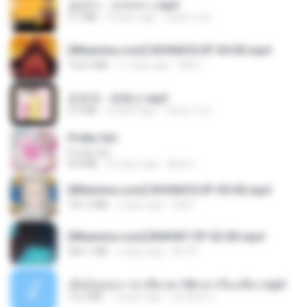
금잔디 - 오라버니.mp3
3.1 MB
4 years ago
castor-trot
[Witanime.com] SDONATA EP 04 HD.mp4
154.5 MB
11 days ago
GRET
문희옥 - 평행선.mp3
2.9 MB
4 years ago
castor-trot
Pretty Girl
Pretty Girl
8.8 MB
23 days ago
황영지
[Witanime.com] SDONATA EP 05 HD.mp4
181.2 MB
4 days ago
GRET
[Witanime.com] BSKHKT EP 02 HD.mp4
406.1 MB
6 days ago
BLITR
เมียน้อยเหงา พาเสียวค่ะ18+เล่าเรื่องเสียว.mp3
14.2 MB
7 years ago
อมรพันธ์ จ.