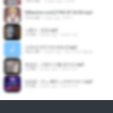
186.0 MB
15 days ago
LOLKI
[Witanime.com] DTRD EP 04 HD.mp4
279.0 MB
9 days ago
DRTY
나훈아 - 영영.mp3
3.5 MB
4 years ago
castor-trot
신유리) 유두자위 A to Z.mp3
256.6 MB
2 years ago
좀비고4인커플 좀.
배금성 - 사랑이 비를 맞아요.mp3
3.5 MB
4 years ago
castor-trot
임영웅 - 어느 60대 노부부이야기.mp3
4.6 MB
4 years ago
castor-trot