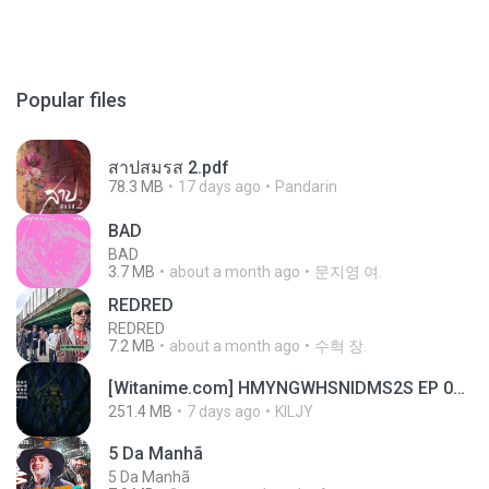
Popular files
สาปสมรส 2.pdf
78.3 MB
17 days ago
Pandarin
BAD
BAD
3.7 MB
about a month ago
문지영 여.
REDRED
REDRED
7.2 MB
about a month ago
수혁 장.
[Witanime.com] HMYNGWHSNIDMS2S EP 05 HD.mp4
251.4 MB
7 days ago
KILJY
5 Da Manhã
5 Da Manhã