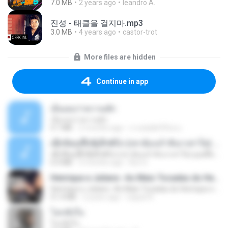
7.0 MB
2 years ago
leandro A.
진성 - 태클을 걸지마.mp3
3.0 MB
4 years ago
castor-trot
More files are hidden
Continue in app
เอิ้นเธอว่าความฮัก
เอิ้นเธอว่าความฮัก
4.1 MB
2 months ago
ถามพ่อ&#39;พ ม.
ເຊົາຮ້ອງເຖົ້າຊິເອົາທໍ່ໃດ (เซาฮ้องเถ้าสิเอาเท่าใด) ບຸນເກີດ ຫນູຫ່ວງ ft. ໂສພາ ຈຸນທະລາ
ເຊົາຮ້ອງເຖົ້າຊິເອົາທໍ່ໃດ (เซาฮ้องเถ้าสิเอาเท่าใด) ບຸນເກີດ ຫນູຫ່ວງ ft. ໂສພາ ຈຸນທະລາ
6.0 MB
2 months ago
But G.
Henrique e Juliano -As Mais Tocadas do Henrique e Juliano 2021 -Top Sertanejo 2021,Cd Completo 2021
Henrique e Juliano -As Mais Tocadas do Henrique e Juliano 2021 -Top Sertanejo 2021,Cd Completo 2021
51.4 MB
2 years ago
raquel R.
โลกทั้งใบ
โลกทั้งใบ