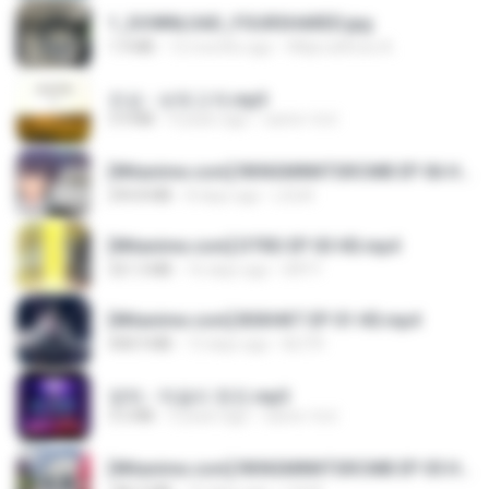
1_DOWNLOAD_FOURSHARED.jpg
1.9 MB
12 months ago
Wtlprodthree A.
진성 - 보릿고개.mp3
3.4 MB
4 years ago
castor-trot
[Witanime.com] RKNGMNNTSRCMB EP 06 HD.mp4
294.8 MB
8 days ago
LOLKI
[Witanime.com] DTRD EP 03 HD.mp4
321.3 MB
16 days ago
DRTY
[Witanime.com] BSKHKT EP 01 HD.mp4
408.9 MB
13 days ago
BLITR
영탁 - 막걸리 한잔.mp3
3.2 MB
3 years ago
castor-trot
[Witanime.com] RKNGMNNTSRCMB EP 05 HD.mp4