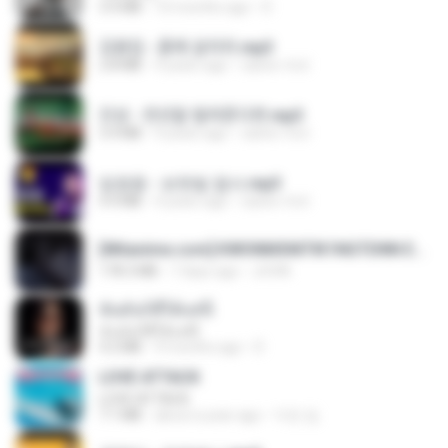
3.4 MB
10 months ago
D
김용임 - 흙에 살리라.mp3
2.8 MB
4 years ago
castor-trot
진성 - 천년을 빌려준다면.mp3
3.4 MB
4 years ago
castor-trot
임영웅 - 보랏빛 엽서.mp3
4.4 MB
4 years ago
castor-trot
[Witanime.com] KWONMSNITIK1NGTDNN EP 05 HD.mp4
178.3 MB
7 days ago
JUVIA
ฉันมันก็ดีได้แค่นี้
ฉันมันก็ดีได้แค่นี้
4.2 MB
9 months ago
D
LOVE ATTACK
LOVE ATTACK
7.1 MB
about a year ago
지빈 임.