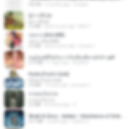
252 KB
2 months ago
margob
ผู้บ่าวเสื้อปุ๋ย
ผู้บ่าวเสื้อปุ๋ย
5.2 MB
about a year ago
Mith 9.
กุหลาบ (KULARB)
กุหลาบ (KULARB)
5.9 MB
about a year ago
Suwan J.
หนูน้อยสู้ชีวิตกับภารกิจเลี้ยงพี่ชายทั้งห้า.pdf
27.2 MB
17 days ago
Pandarin
Pyrite (Fool's Gold)
Pyrite (Fool's Gold)
3.4 MB
12 years ago
princess Y.
สายลมเจ็บปวด
สายลมเจ็บปวด
4.0 MB
8 months ago
D
Wrath & Glory - Aeldari - Inheritance of Embers.pdf
53.7 MB
2 years ago
federico f