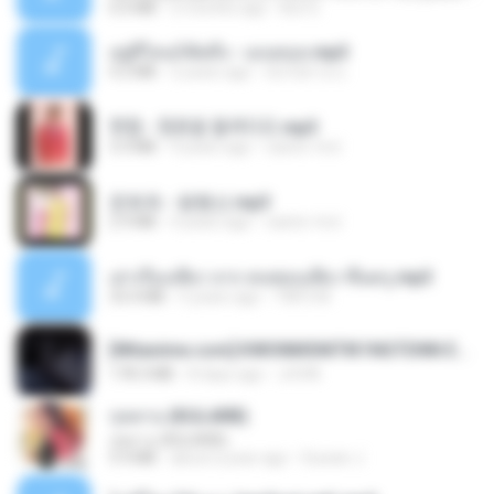
6.0 MB
2 months ago
But G.
อยู่ที่ไหนก็คิดถึง - เมนทอล.mp3
4.2 MB
2 years ago
มันไม้สาย ม.
현철 - 청춘을 돌려다오.mp3
3.3 MB
4 years ago
castor-trot
문희옥 - 평행선.mp3
2.9 MB
4 years ago
castor-trot
เล่าเรื่องเสียว จาก คนชอบเสียว ขึ้นครู.mp3
33.4 MB
5 years ago
TNP2 M.
[Witanime.com] KWONMSNITIK1NGTDNN EP 05 HD.mp4
178.3 MB
8 days ago
JUVIA
กุหลาบ (KULARB)
กุหลาบ (KULARB)
5.9 MB
about a year ago
Suwan J.