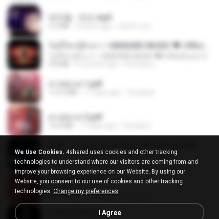
박우철 - 연모.mp3
3.5 MB
4 years ago
castor-trot
ไม่มีใครรู้ตัวเรา– UNHEARD MUSIC 🖤| Official Lyric Video | เพลงสู้ชีวิต
ไม่มีใครรู้ตัวเรา– UNHEARD MUSIC 🖤| Official Lyric Video | เพลงสู้ชีวิต
4.8 MB
3 months ago
Peeraya L.
สาปสมรส 1.pdf
112.4 MB
17 days ago
Pandarin
สาปสมรส 3.pdf
73.4 MB
17 days ago
Pandarin
KRK - เธอทิ้งฉันไว้ Ft.N/A , HK [Official MV]
We Use Cookies.
4shared uses cookies and other tracking
KRK - เธอทิ้งฉันไว้ Ft.N/A , HK [Official MV]
technologies to understand where our visitors are coming from and
4.6 MB
8 months ago
นวมินทร์
improve your browsing experience on our Website. By using our
สาปสมรส 4.pdf
Website, you consent to our use of cookies and other tracking
CamScanner
technologies.
Change my preferences
73.1 MB
17 days ago
Pandarin
ฉันมันก็ดีได้แค่นี้
I Agree