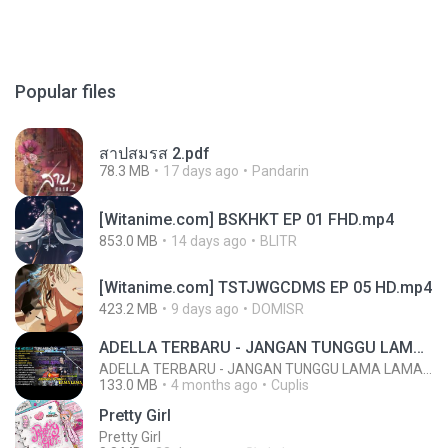
Popular files
สาปสมรส 2.pdf
78.3 MB
17 days ago
Pandarin
[Witanime.com] BSKHKT EP 01 FHD.mp4
853.0 MB
14 days ago
BLITR
[Witanime.com] TSTJWGCDMS EP 05 HD.mp4
423.2 MB
9 days ago
DOMISR
ADELLA TERBARU - JANGAN TUNGGU LAMA LAMA - GELAS RETAK - OM ADELLA FULL ALBUM TERBARU 2026
ADELLA TERBARU - JANGAN TUNGGU LAMA LAMA - GELAS RETAK - OM ADELLA FULL ALBUM TERBARU 2026
133.0 MB
4 months ago
Cuplis
Pretty Girl
Pretty Girl