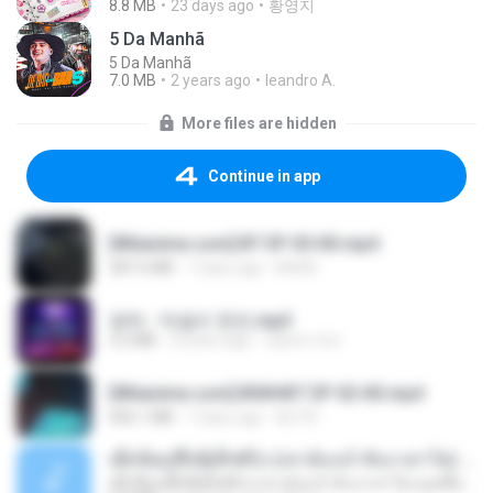
8.8 MB
23 days ago
황영지
5 Da Manhã
5 Da Manhã
7.0 MB
2 years ago
leandro A.
More files are hidden
Continue in app
[Witanime.com] BT EP 05 HD.mp4
287.6 MB
7 days ago
BAXK
영탁 - 막걸리 한잔.mp3
3.2 MB
3 years ago
castor-trot
[Witanime.com] BSKHKT EP 02 HD.mp4
406.1 MB
7 days ago
BLITR
ເຊົາຮ້ອງເຖົ້າຊິເອົາທໍ່ໃດ (เซาฮ้องเถ้าสิเอาเท่าใด) ບຸນເກີດ ຫນູຫ່ວງ ft. ໂສພາ ຈຸນທະລາ
ເຊົາຮ້ອງເຖົ້າຊິເອົາທໍ່ໃດ (เซาฮ้องเถ้าสิเอาเท่าใด) ບຸນເກີດ ຫນູຫ່ວງ ft. ໂສພາ ຈຸນທະລາ