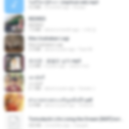
ไม่มีใครรู้ตัวเรา (mp3cut.net).mp3
4.2 MB
3 months ago
Kratae
REDRED
REDRED
7.2 MB
about a month ago
수혁 장.
Kita Usahakan Lagi
Kita Usahakan Lagi
3.3 MB
about a year ago
Fazri M.
최석준 - 꽃을든 남자.mp3
2.2 MB
4 years ago
castor-trot
เขามัทรี
เขามัทรี
6.1 MB
about a year ago
Suwan J.
ฝ่าบาททรงพระเจริญหมื่นปี1.pdf
6.4 MB
about a year ago
Orasa K.
Tomodachi Life Living the Dream [NSP].torrent
252 KB
2 months ago
margob