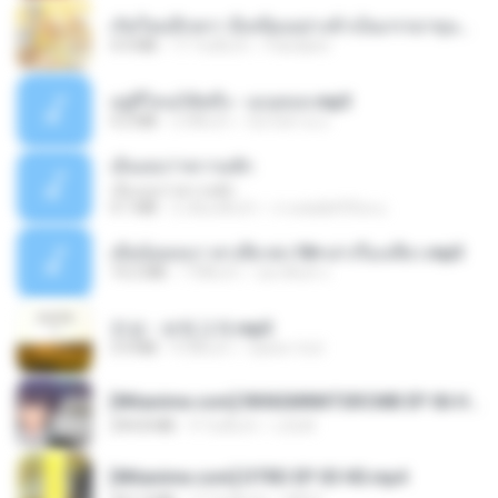
เกิดใหม่อีกครา อี๋เหนียงอย่างข้าเป็นภรรยาขุนนาง 1_ST.pdf
4.9 MB
17 วันที่แล้ว
Pandarin
อยู่ที่ไหนก็คิดถึง - เมนทอล.mp3
4.2 MB
2 ปีที่แล้ว
มันไม้สาย ม.
เอิ้นเธอว่าความฮัก
เอิ้นเธอว่าความฮัก
4.1 MB
2 เดือนที่แล้ว
ถามพ่อ&#39;พ ม.
เมียน้อยเหงา พาเสียวค่ะ18+เล่าเรื่องเสียว.mp3
14.2 MB
7 ปีที่แล้ว
อมรพันธ์ จ.
진성 - 보릿고개.mp3
3.4 MB
4 ปีที่แล้ว
castor-trot
[Witanime.com] RKNGMNNTSRCMB EP 06 HD.mp4
294.8 MB
9 วันที่แล้ว
LOLKI
[Witanime.com] DTRD EP 03 HD.mp4