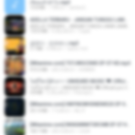
เงี่ยนแล้วทำไง.mp3
10.8 MB
7 ปีที่แล้ว
lambcr2 ..
ADELLA TERBARU - JANGAN TUNGGU LAMA LAMA - GELAS RETAK - OM ADELLA FULL ALBUM TERBARU 2026
ADELLA TERBARU - JANGAN TUNGGU LAMA LAMA - GELAS RETAK - OM ADELLA FULL ALBUM TERBARU 2026
133.0 MB
4 เดือนที่แล้ว
Cuplis
금잔디 - 오라버니.mp3
3.1 MB
4 ปีที่แล้ว
castor-trot
[Witanime.com] TSTJWGCDMS EP 07 HD.mp4
472.5 MB
หนึ่งวันที่แล้ว
DOMISR
ไม่มีใครรู้ตัวเรา– UNHEARD MUSIC 🖤| Official Lyric Video | เพลงสู้ชีวิต
ไม่มีใครรู้ตัวเรา– UNHEARD MUSIC 🖤| Official Lyric Video | เพลงสู้ชีวิต
4.8 MB
3 เดือนที่แล้ว
Peeraya L.
[Witanime.com] HMYNGWHSNIDMS2S EP 05 HD.mp4
251.4 MB
7 วันที่แล้ว
KILJY
[Witanime.com] RKNGMNNTSRCMB EP 07 HD.mp4
183.7 MB
หนึ่งวันที่แล้ว
LOLKI