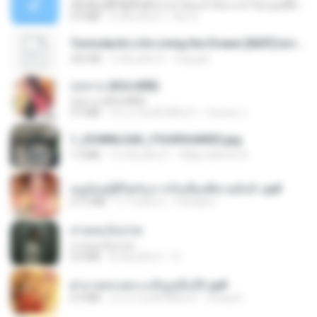
ເຊົາຮ້ອງເຖົ້າຊິເອົາທໍ່ໃດ (เซาฮ้องเถ้าสิเอาเท่าใด) ບຸນເກີດ ຫນູຫ່ວງ ft. ໂສພາ ຈຸນທະລາ
6.0 MB
2 เดือนที่แล้ว
But G.
Tomodachi Life Living the Dream [NSP].torrent
252 KB
2 เดือนที่แล้ว
margob
กุหลาบ (KULARB)
กุหลาบ (KULARB)
5.9 MB
ประมาณหนึ่งปีที่แล้ว
Suwan J.
1_DOWNLOAD_FOURSHARED.jpg
1.9 MB
12 เดือนที่แล้ว
Wtlprodthree A.
หนูน้อยสู้ชีวิตกับภารกิจเลี้ยงพี่ชายทั้งห้า.pdf
27.2 MB
17 วันที่แล้ว
Pandarin
สายลมเจ็บปวด
สายลมเจ็บปวด
4.0 MB
8 เดือนที่แล้ว
D
ฝ่าบาททรงพระเจริญหมื่นปี1.pdf
6.4 MB
ประมาณหนึ่งปีที่แล้ว
Orasa K.