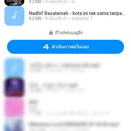
4.2 MB
9 เดือนที่แล้ว
D
Nadhif Basalamah - kota ini tak sama tanpamu (Official Lyric Video).mp3
4.2 MB
8 เดือนที่แล้ว
sukandar T.
มีไฟล์ซ่อนอยู่อีก
ดำเนินการต่อในแอป
ไม่มีใครรู้ตัวเรา (mp3cut.net).mp3
4.2 MB
3 เดือนที่แล้ว
Kratae
영탁 - 막걸리 한잔.mp3
3.2 MB
3 ปีที่แล้ว
castor-trot
BAD
BAD
3.7 MB
ประมาณหนึ่งเดือนที่แล้ว
문지영 여.
[Witanime.com] R0NSNHRS EP 04 HD.mp4
184.4 MB
15 วันที่แล้ว
RYUMIN