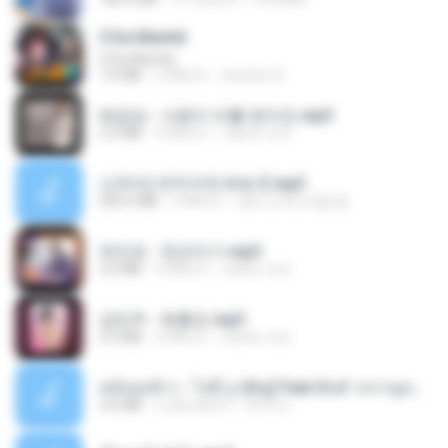
5 Da Manhã
5 Da Manhã
7.0 MB
2 ปีที่แล้ว
leandro A.
배금성 - 사랑이 비를 맞아요.mp3
3.5 MB
4 ปีที่แล้ว
castor-trot
신유리) 유두자위 A to Z.mp3
256.6 MB
2 ปีที่แล้ว
좀비고4인커플 좀.
유진표 - 천년지기.mp3
3.0 MB
4 ปีที่แล้ว
castor-trot
강민주 - 회룡포.mp3
3.5 MB
4 ปีที่แล้ว
castor-trot
หม้อหุงข้าว - โจอี้ ภูวศิษฐ์ Feat.พั้นช์ วรกาญจน์-315237.mp3
3.6 MB
2 เดือนที่แล้ว
จิ๊กโก๋ ส.