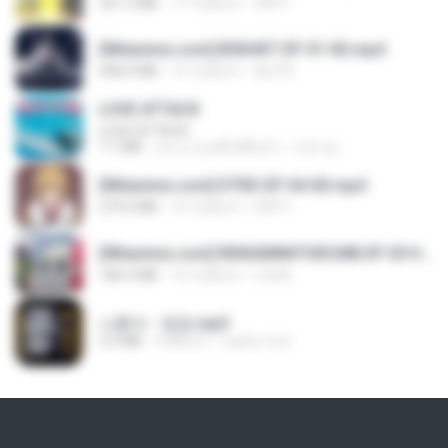
321.3 MB
17 วันที่แล้ว
DRTY
[Witanime.com] BSKHKT EP 01 HD.mp4
408.9 MB
14 วันที่แล้ว
BLITR
LOVE ATTACK
LOVE ATTACK
7.1 MB
ประมาณหนึ่งปีที่แล้ว
지빈 임.
[Witanime.com] DTRD EP 04 HD.mp4
279.0 MB
10 วันที่แล้ว
DRTY
[Witanime.com] RKNGMNNTSRCMB EP 05 HD.mp4
186.0 MB
16 วันที่แล้ว
LOLKI
나훈아 - 영영.mp3
3.5 MB
4 ปีที่แล้ว
castor-trot