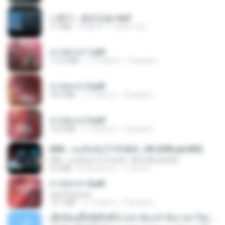
나훈아 - 붉은입술.mp3
3.1 MB
4 ปีที่แล้ว
castor-trot
สาปสมรส 1.pdf
112.4 MB
17 วันที่แล้ว
Pandarin
สาปสมรส 2.pdf
78.3 MB
17 วันที่แล้ว
Pandarin
สาปสมรส 3.pdf
73.4 MB
17 วันที่แล้ว
Pandarin
KRK - เธอทิ้งฉันไว้ Ft.N/A , HK [Official MV]
KRK - เธอทิ้งฉันไว้ Ft.N/A , HK [Official MV]
4.6 MB
8 เดือนที่แล้ว
นวมินทร์
สาปสมรส 4.pdf
CamScanner
73.1 MB
17 วันที่แล้ว
Pandarin
ເຊົາຮ້ອງເຖົ້າຊິເອົາທໍ່ໃດ (เซาฮ้องเถ้าสิเอาเท่าใด) ບຸນເກີດ ຫນູຫ່ວງ ft. ໂສພາ ຈຸນທະລາ