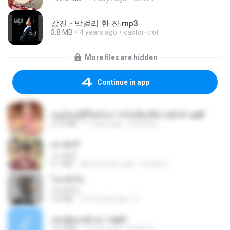
강진 - 막걸리 한 잔.mp3
3.8 MB
4 years ago
castor-trot
More files are hidden
Continue in app
หนูน้อยสู้ชีวิตกับภารกิจเลี้ยงพี่ชายทั้งห้า.pdf
27.2 MB
17 days ago
Pandarin
เขามัทรี
เขามัทรี
6.1 MB
about a year ago
Suwan J.
โลกทั้งใบ
โลกทั้งใบ
3.4 MB
10 months ago
D
เล่นชู้ตอนผัวเมา.mp3
13.4 MB
7 years ago
lambcr2 ..