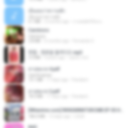
เอิ้นเธอว่าความฮัก
เอิ้นเธอว่าความฮัก
4.1 MB
2 months ago
ถามพ่อ&#39;พ ม.
Carnívoro
Carnívoro
2.8 MB
6 months ago
Fernando O.
현철 - 청춘을 돌려다오.mp3
3.3 MB
4 years ago
castor-trot
สาปสมรส 4.pdf
CamScanner
73.1 MB
17 days ago
Pandarin
สาปสมรส 2.pdf
78.3 MB
17 days ago
Pandarin
[Witanime.com] RKNGMNNTSRCMB EP 05 HD.mp4
186.0 MB
15 days ago
LOLKI
BAD