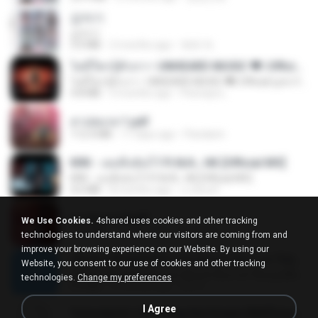
갑자기
갑자기
3.0 MB
2 months ago
복희 박.
ไม่มีใครรู้ตัวเรา– UNHEARD MUSIC 🖤| Official Lyric Video | เพลงสู้ชีวิต
ไม่มีใครรู้ตัวเรา– UNHEARD MUSIC 🖤| Official Lyric Video | เพลงสู้ชีวิต
4.8 MB
3 months ago
Peeraya L.
สาปสมรส 1.pdf
112.4 MB
17 days ago
Pandarin
KRK - เธอทิ้งฉันไว้ Ft.N/A , HK [Official MV]
KRK - เธอทิ้งฉันไว้ Ft.N/A , HK [Official MV]
4.6 MB
8 months ago
นวมินทร์
สาปสมรส 3.pdf
We Use Cookies.
4shared uses cookies and other tracking
73.4 MB
17 days ago
Pandarin
technologies to understand where our visitors are coming from and
improve your browsing experience on our Website. By using our
ເຊົາຮ້ອງເຖົ້າຊິເອົາທໍ່ໃດ (เซาฮ้องเถ้าสิเอาเท่าใด) ບຸນເກີດ ຫນູຫ່ວງ ft. ໂສພາ ຈຸນທະລາ
Website, you consent to our use of cookies and other tracking
ເຊົາຮ້ອງເຖົ້າຊິເອົາທໍ່ໃດ (เซาฮ้องเถ้าสิเอาเท่าใด) ບຸນເກີດ ຫນູຫ່ວງ ft. ໂສພາ ຈຸນທະລາ
technologies.
Change my preferences
6.0 MB
2 months ago
But G.
I Agree
Tomodachi Life Living the Dream [NSP].torrent