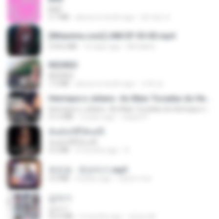
BAD
3.7 MB
about a month ago
문지영 여.
[Witanime.com] LNM EP 05 HD.mp4
218.6 MB
16 days ago
MUrabito
REDRED
REDRED
7.2 MB
about a month ago
수혁 장.
Henrique e Juliano -As Mais Tocadas do Henrique e Juliano 2021 -Top Sertanejo 2021,Cd Completo 2021
Henrique e Juliano -As Mais Tocadas do Henrique e Juliano 2021 -Top Sertanejo 2021,Cd Completo 2021
51.4 MB
2 years ago
raquel R.
ฉันมันก็ดีได้แค่นี้
ฉันมันก็ดีได้แค่นี้
4.2 MB
9 months ago
D
유진표 - 천년지기.mp3
3.0 MB
4 years ago
castor-trot
갑자기
갑자기
23.9 MB
2 months ago
금금선화