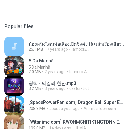
Popular files
น้องหนิงโดนพ่อเลี้ยงเปิดซิงค่ะ18+เล่าเรื่องเสียว.mp3
25.1 MB
7 years ago
lambcr2 ..
5 Da Manhã
5 Da Manhã
7.0 MB
2 years ago
leandro A.
영탁 - 막걸리 한잔.mp3
3.2 MB
3 years ago
castor-trot
[SpacePowerFan.com] Dragon Ball Super EP1 480p.mp4
208.3 MB
about a year ago
AnimezToon.com
[Witanime.com] KWONMSNITIK1NGTDNN EP 04 HD.mp4
192.0 MB
14 days ago
JUVIA